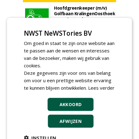
Hoofdgreenkeeper (m/v)
Golfbaan KralingenOosthoek
groepRotterdam
30-07-2026
NWST NeWSTories BV
Proefveldmedewerker/
Chauffeur
Om goed in staat te zijn onze website aan
landbouwmachines bij DSV
zaden Nederland B.V.
te passen aan de wensen en interesses
06-08-2026, Ven-Zelderheide
van de bezoeker, maken wij gebruik van
Kasmedewerker (fulltime) bij
cookies.
DSV zaden Nederland B.V.
Deze gegevens zijn voor ons van belang
06-08-2026, Ven-Zelderheide
om voor u een prettige website ervaring
Allround
te kunnen blijven ontwikkelen.
Lees verder
magazijnmedewerker
(fulltime) bij DSV zaden
Nederland B.V.
AKKOORD
06-08-2026, Ven Zelderheide
Groeiplaats specialist bij
AFWIJZEN
Boomtotaalzorg32-40 uur
30-07-2026, Schalkwijk
INSTELLEN
Boominspecteur bij