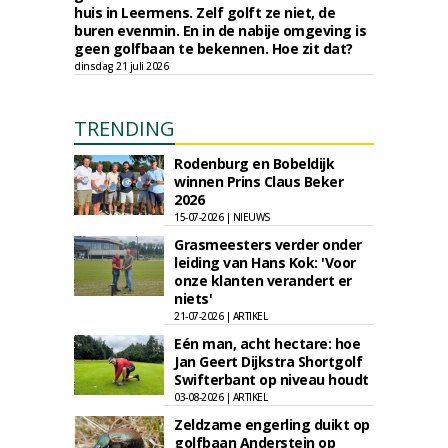
huis in Leermens. Zelf golft ze niet, de
buren evenmin. En in de nabije omgeving is
geen golfbaan te bekennen. Hoe zit dat?
dinsdag 21 juli 2026
TRENDING
Rodenburg en Bobeldijk
winnen Prins Claus Beker
2026
15-07-2026 | NIEUWS
Grasmeesters verder onder
leiding van Hans Kok: 'Voor
onze klanten verandert er
niets'
21-07-2026 | ARTIKEL
Eén man, acht hectare: hoe
Jan Geert Dijkstra Shortgolf
Swifterbant op niveau houdt
03-08-2026 | ARTIKEL
Zeldzame engerling duikt op
golfbaan Anderstein op