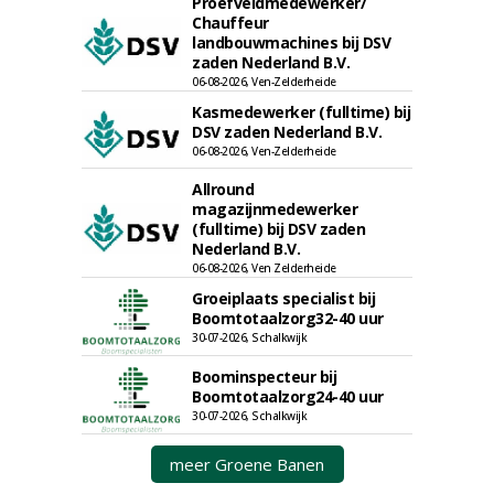
Proefveldmedewerker/
Chauffeur
landbouwmachines bij DSV
zaden Nederland B.V.
06-08-2026, Ven-Zelderheide
Kasmedewerker (fulltime) bij
DSV zaden Nederland B.V.
06-08-2026, Ven-Zelderheide
Allround
magazijnmedewerker
(fulltime) bij DSV zaden
Nederland B.V.
06-08-2026, Ven Zelderheide
Groeiplaats specialist bij
Boomtotaalzorg32-40 uur
30-07-2026, Schalkwijk
Boominspecteur bij
Boomtotaalzorg24-40 uur
30-07-2026, Schalkwijk
meer Groene Banen