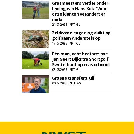
Grasmeesters verder onder
leiding van Hans Kok: 'Voor
onze klanten verandert er
niets'
21-07-2026 | ARTIKEL
Zeldzame engerling duikt op
golfbaan Anderstein op
17-07-2026 | ARTIKEL
Eén man, acht hectare: hoe
Jan Geert Dijkstra Shortgolf
Swifterbant op niveau houdt
03-08-2026 | ARTIKEL
Groene transfers juli
09-07-2026 | NIEUWS