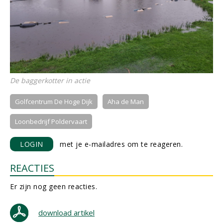
De baggerkotter in actie
Golfcentrum De Hoge Dijk
Aha de Man
Loonbedrijf Poldervaart
LOGIN
met je e-mailadres om te reageren.
REACTIES
Er zijn nog geen reacties.
download artikel