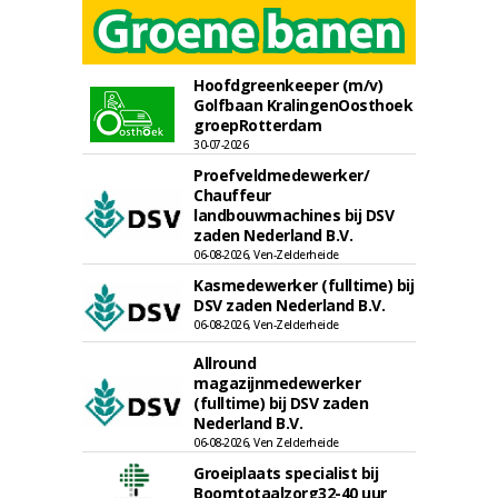
Hoofdgreenkeeper (m/v)
Golfbaan KralingenOosthoek
groepRotterdam
30-07-2026
Proefveldmedewerker/
Chauffeur
landbouwmachines bij DSV
zaden Nederland B.V.
06-08-2026, Ven-Zelderheide
Kasmedewerker (fulltime) bij
DSV zaden Nederland B.V.
06-08-2026, Ven-Zelderheide
Allround
magazijnmedewerker
(fulltime) bij DSV zaden
Nederland B.V.
06-08-2026, Ven Zelderheide
Groeiplaats specialist bij
Boomtotaalzorg32-40 uur