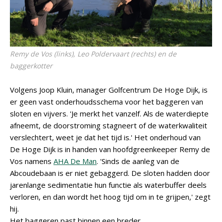
Remy de Vos (links), Leo Poldervaart (rechts) en de
baggerkotter
Volgens Joop Kluin, manager Golfcentrum De Hoge Dijk, is
er geen vast onderhoudsschema voor het baggeren van
sloten en vijvers. 'Je merkt het vanzelf. Als de waterdiepte
afneemt, de doorstroming stagneert of de waterkwaliteit
verslechtert, weet je dat het tijd is.' Het onderhoud van
De Hoge Dijk is in handen van hoofdgreenkeeper Remy de
Vos namens
AHA De Man
. 'Sinds de aanleg van de
Abcoudebaan is er niet gebaggerd. De sloten hadden door
jarenlange sedimentatie hun functie als waterbuffer deels
verloren, en dan wordt het hoog tijd om in te grijpen,' zegt
hij.
Het baggeren past binnen een breder