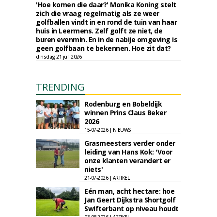
'Hoe komen die daar?' Monika Koning stelt
zich die vraag regelmatig als ze weer
golfballen vindt in en rond de tuin van haar
huis in Leermens. Zelf golft ze niet, de
buren evenmin. En in de nabije omgeving is
geen golfbaan te bekennen. Hoe zit dat?
dinsdag 21 juli 2026
TRENDING
Rodenburg en Bobeldijk
winnen Prins Claus Beker
2026
15-07-2026 | NIEUWS
Grasmeesters verder onder
leiding van Hans Kok: 'Voor
onze klanten verandert er
niets'
21-07-2026 | ARTIKEL
Eén man, acht hectare: hoe
Jan Geert Dijkstra Shortgolf
Swifterbant op niveau houdt