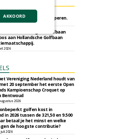
ERS
rijf Rotterdam gunt semi
AKKOORD
he meststoffen aan Van Iperen.
ei 2026
e Gooise Meren gunt Golfbaan
bos aan Hollandsche Golfbaan
tiemaatschappij.
art 2026
ELS
et Vereniging Nederland houdt van
 met 20 september het eerste Open
nds Kampioenschap Croquet op
n Bentwoud
augustus 2026
 onbeperkt golfen kost in
d in 2026 tussen de 321,50 en 9.500
ar betaal je het minst en welke
agen de hoogste contributie?
juli 2026