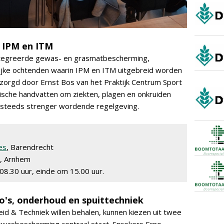
p IPM en ITM
ïntegreerde gewas- en grasmatbescherming,
ijke ochtenden waarin IPM en ITM uitgebreid worden
orgd door Ernst Bos van het Praktijk Centrum Sport
tische handvatten om ziekten, plagen en onkruiden
steeds strenger wordende regelgeving.
es
, Barendrecht
, Arnhem
 08.30 uur, einde om 15.00 uur.
ico's, onderhoud en spuittechniek
id & Techniek willen behalen, kunnen kiezen uit twee