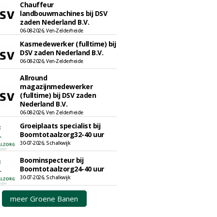
Chauffeur
landbouwmachines bij DSV
zaden Nederland B.V.
06-08-2026, Ven-Zelderheide
Kasmedewerker (fulltime) bij
DSV zaden Nederland B.V.
06-08-2026, Ven-Zelderheide
Allround
magazijnmedewerker
(fulltime) bij DSV zaden
Nederland B.V.
06-08-2026, Ven Zelderheide
Groeiplaats specialist bij
Boomtotaalzorg32-40 uur
30-07-2026, Schalkwijk
Boominspecteur bij
Boomtotaalzorg24-40 uur
30-07-2026, Schalkwijk
meer Groene Banen