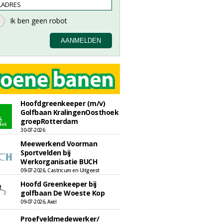
Hoofdgreenkeeper (m/v)
Golfbaan KralingenOosthoek
groepRotterdam
30-07-2026
Meewerkend Voorman
Sportvelden bij
Werkorganisatie BUCH
09-07-2026, Castricum en Uitgeest
Hoofd Greenkeeper bij
golfbaan De Woeste Kop
09-07-2026, Axel
Proefveldmedewerker/