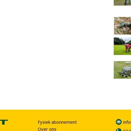
Fysiek abonnement
inf
Over ons