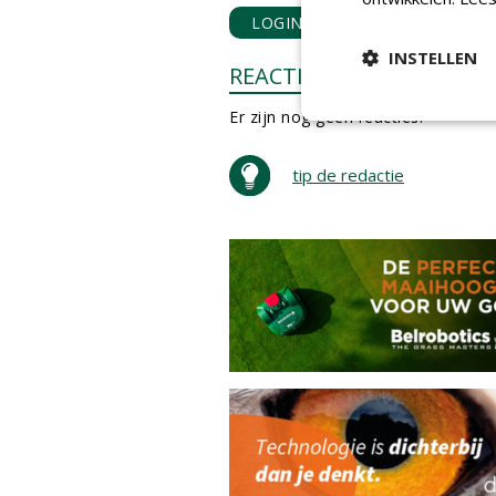
LOGIN
met je e-mailadres o
INSTELLEN
REACTIES
Er zijn nog geen reacties.
tip de redactie