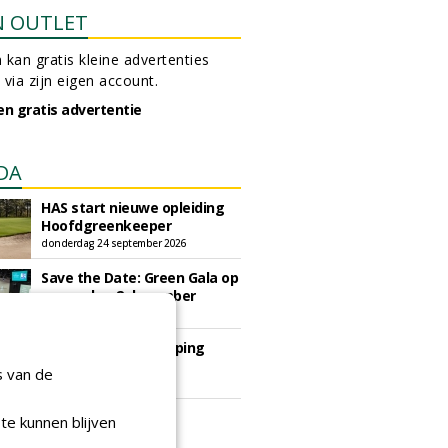
N OUTLET
 kan gratis kleine advertenties
 via zijn eigen account.
en gratis advertentie
DA
HAS start nieuwe opleiding
Hoofdgreenkeeper
donderdag 24 september 2026
Save the Date: Green Gala op
woensdag 2 december
woensdag 2 december 2026
European Greenkeeping
Summit 2027
s van de
dinsdag 2 februari 2027
te kunnen blijven