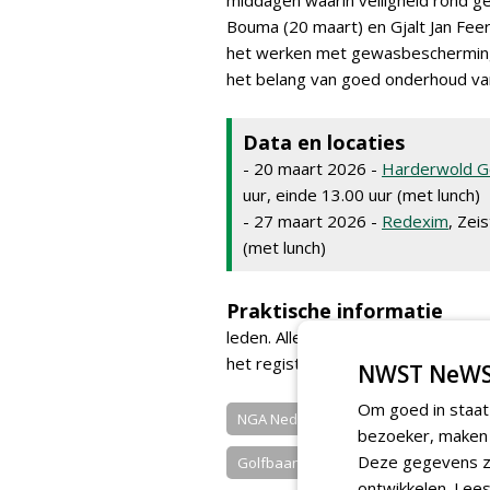
middagen waarin veiligheid rond g
Bouma (20 maart) en Gjalt Jan Feer
het werken met gewasbescherming
het belang van goed onderhoud van
Data en locaties
- 20 maart 2026 -
Harderwold Go
uur, einde 13.00 uur (met lunch)
- 27 maart 2026 -
Redexim
, Zei
(met lunch)
Praktische informatie
leden. Alle dagen zijn inclusief dra
het registreren van greenpoints m
NWST NeWS
Om goed in staat
NGA Nederlandse Greenkeep...
G
bezoeker, maken w
Deze gegevens zi
Golfbaan Harderwold
Redexim B
ontwikkelen.
Lees