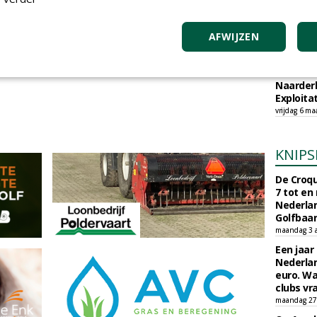
TEND
m te reageren.
Sportbed
AFWIJZEN
organisc
zondag 17 m
Gemeent
Naarder
Exploita
vrijdag 6 ma
KNIPS
De Croqu
7 tot en
Nederla
Golfbaa
maandag 3 
Een jaar
Nederlan
euro. Wa
clubs vr
maandag 27 