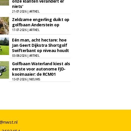
onze klanten verandert er
niets'
21-07-2026 | ARTIKEL
Zeldzame engerling duikt op
golfbaan Anderstein op
17-07-2026 | ARTIKEL
Eén man, acht hectare: hoe
Jan Geert Dijkstra Shortgolf
Swifterbant op niveau houdt
03-08-2026 | ARTIKEL
Golfbaan Waterland kiest als
eerste voor autonome FJD-
kooimaaier: de RCM01
13-07-2026 | NIEUWS
o@nwst.nl