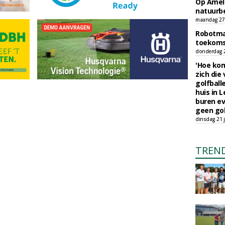
Op Amela
natuurb
maandag 27 
Robotmaa
toekoms
donderdag 23
'Hoe kom
zich die
golfball
huis in L
buren ev
geen gol
dinsdag 21 j
TREN