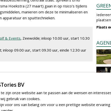
ewasbescherming centraal staat. Sprekers Erno
GREE
sma Hoekstra (27 maart) gaan in op risico's tijdens
smiddelen, manieren om deze te minimaliseren en
Iedereen
 apparatuur en spuittechnieken.
plaatsen
Plaats e
lf & Events
, Zeewolde; inloop 10.00 uur, start 10.30
AGEN
st; inloop 09.00 uur, start 09.30 uur, einde 12.30 uur
nkjes en lunch. Aanmelden kan via info@ngagolf.nl. Voor
elden de
elnemers zich a
an via de NGA
Tories BV
 te zijn onze website aan te passen aan de wensen en interesse
KB Machines bv
NLadviseurs
ij gebruik van cookies.
jn voor ons van belang om voor u een prettige website ervaring 
V
 verder