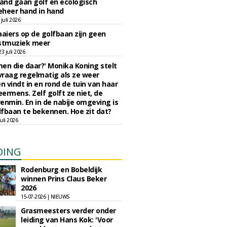
nd gaan golf en ecologisch
eheer hand in hand
juli 2026
iers op de golfbaan zijn geen
tmuziek meer
 juli 2026
en die daar?' Monika Koning stelt
 vraag regelmatig als ze weer
en vindt in en rond de tuin van haar
eermens. Zelf golft ze niet, de
enmin. En in de nabije omgeving is
fbaan te bekennen. Hoe zit dat?
uli 2026
DING
Rodenburg en Bobeldijk
winnen Prins Claus Beker
2026
15-07-2026 | NIEUWS
Grasmeesters verder onder
leiding van Hans Kok: 'Voor