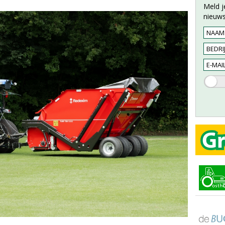
Meld j
nieuws