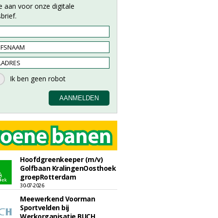
e aan voor onze digitale
brief.
Hoofdgreenkeeper (m/v)
Golfbaan KralingenOosthoek
groepRotterdam
30-07-2026
Meewerkend Voorman
Sportvelden bij
Werkorganisatie BUCH