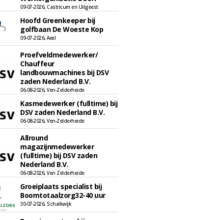
09-07-2026, Castricum en Uitgeest
Hoofd Greenkeeper bij
golfbaan De Woeste Kop
09-07-2026, Axel
Proefveldmedewerker/
Chauffeur
landbouwmachines bij DSV
zaden Nederland B.V.
06-08-2026, Ven-Zelderheide
Kasmedewerker (fulltime) bij
DSV zaden Nederland B.V.
06-08-2026, Ven-Zelderheide
Allround
magazijnmedewerker
(fulltime) bij DSV zaden
Nederland B.V.
06-08-2026, Ven Zelderheide
Groeiplaats specialist bij
Boomtotaalzorg32-40 uur
30-07-2026, Schalkwijk