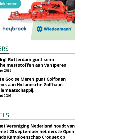
ERS
rijf Rotterdam gunt semi
he meststoffen aan Van Iperen.
ei 2026
e Gooise Meren gunt Golfbaan
bos aan Hollandsche Golfbaan
tiemaatschappij.
art 2026
ELS
et Vereniging Nederland houdt van
 met 20 september het eerste Open
nds Kampioenschap Croquet op