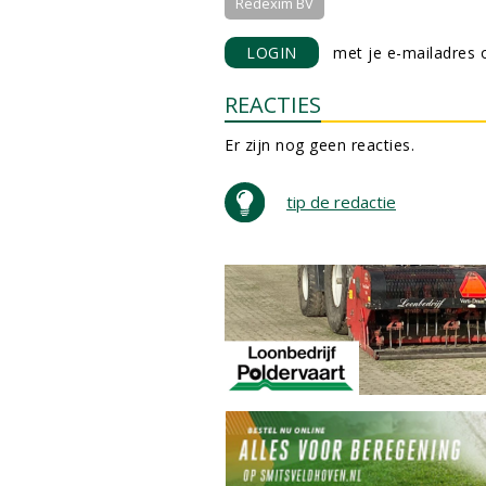
Redexim BV
LOGIN
met je e-mailadres o
REACTIES
Er zijn nog geen reacties.
tip de redactie