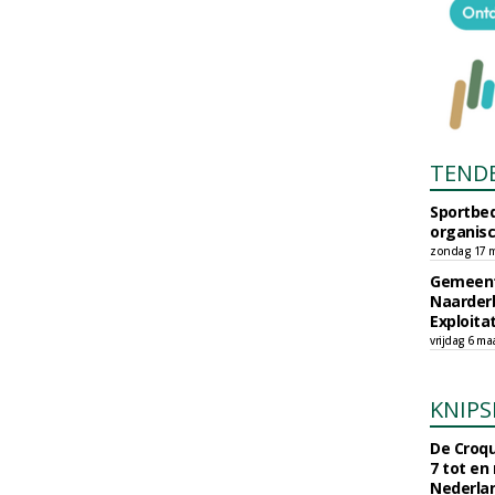
TEND
Sportbed
organisc
zondag 17 m
Gemeent
Naarder
Exploita
vrijdag 6 ma
KNIPS
De Croqu
7 tot en
Nederla