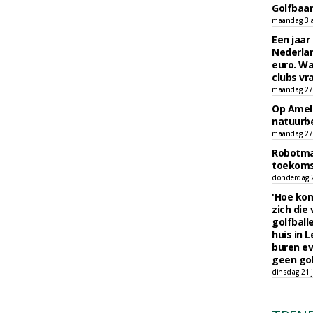
Golfbaa
maandag 3 
Een jaar
Nederlan
euro. Wa
clubs vr
maandag 27 
Op Amela
natuurb
maandag 27 
Robotmaa
toekoms
donderdag 23
'Hoe kom
zich die
golfball
huis in L
buren ev
geen gol
dinsdag 21 j