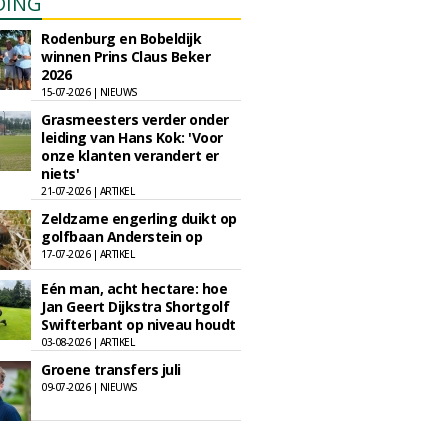
DING
Rodenburg en Bobeldijk
winnen Prins Claus Beker
2026
15-07-2026 | NIEUWS
Grasmeesters verder onder
leiding van Hans Kok: 'Voor
onze klanten verandert er
niets'
21-07-2026 | ARTIKEL
Zeldzame engerling duikt op
golfbaan Anderstein op
17-07-2026 | ARTIKEL
Eén man, acht hectare: hoe
Jan Geert Dijkstra Shortgolf
Swifterbant op niveau houdt
03-08-2026 | ARTIKEL
Groene transfers juli
09-07-2026 | NIEUWS