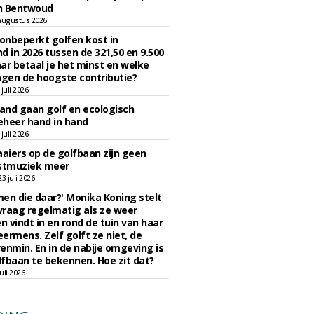
n Bentwoud
augustus 2026
 onbeperkt golfen kost in
d in 2026 tussen de 321,50 en 9.500
ar betaal je het minst en welke
agen de hoogste contributie?
juli 2026
nd gaan golf en ecologisch
eheer hand in hand
juli 2026
iers op de golfbaan zijn geen
tmuziek meer
 juli 2026
en die daar?' Monika Koning stelt
 vraag regelmatig als ze weer
en vindt in en rond de tuin van haar
eermens. Zelf golft ze niet, de
enmin. En in de nabije omgeving is
fbaan te bekennen. Hoe zit dat?
uli 2026