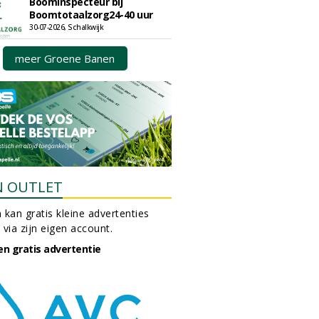
Boominspecteur bij
Boomtotaalzorg24-40 uur
30-07-2026, Schalkwijk
meer Groene Banen
N OUTLET
 kan gratis kleine advertenties
 via zijn eigen account.
en gratis advertentie