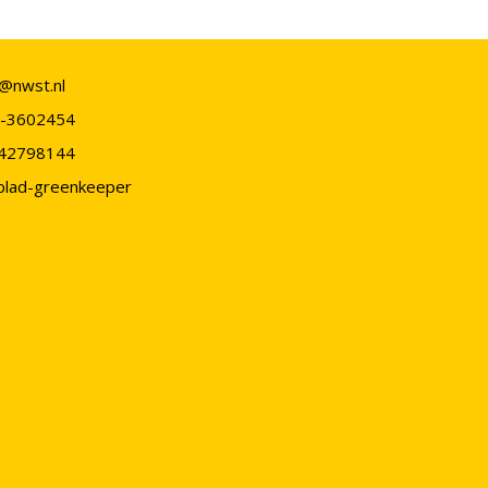
o@nwst.nl
-3602454
42798144
blad-greenkeeper