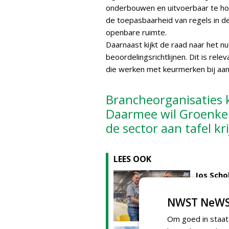
onderbouwen en uitvoerbaar te houd
de toepasbaarheid van regels in de 
openbare ruimte.
Daarnaast kijkt de raad naar het n
beoordelingsrichtlijnen. Dit is re
die werken met keurmerken bij aa
Brancheorganisaties
Daarmee wil Groenkeu
de sector aan tafel kr
LEES OOK
Jos Scho
gecertif
17-11-2025 | A
NWST NeWS
Om goed in staat