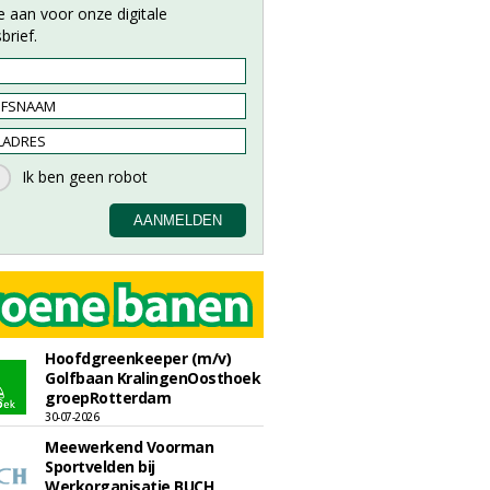
e aan voor onze digitale
brief.
Hoofdgreenkeeper (m/v)
Golfbaan KralingenOosthoek
groepRotterdam
30-07-2026
Meewerkend Voorman
Sportvelden bij
Werkorganisatie BUCH