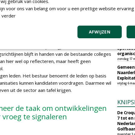
ij gebruik van cookies.
eren zorgt voor maatschappelijk draagvlak
RTIKEL
224 sec
jn voor ons van belang om voor u een prettige website ervaring 
 verder
AFWIJZEN
TEND
esluitvorming
kritisch klankbord en sparringpartner voor het
Sportbed
organisc
richtlijnen blijft in handen van de bestaande colleges
zondag 17 m
an hier wel op reflecteren, maar heeft geen
Gemeent
l.
Naarder
negen leden. Het bestuur benoemt de leden op basis
Exploita
ganisaties kunnen kandidaten voordragen. Daarmee wil
vrijdag 6 ma
en uit de sector aan tafel krijgen.
KNIPS
 meer de taak om ontwikkelingen
De Croqu
or vroeg te signaleren
7 tot en
Nederla
Golfbaa
maandag 3 