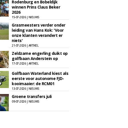
Rodenburg en Bobeldijk
winnen Prins Claus Beker
2026
15-07-2026 | NIEUWS
Grasmeesters verder onder
leiding van Hans Kok: 'Voor
onze klanten verandert er
niets'
21-07-2026 | ARTIKEL
Zeldzame engerling duikt op
golfbaan Anderstein op
17-07-2026 | ARTIKEL
Golfbaan Waterland kiest als
eerste voor autonome FJD-
kooimaaier: de RCM01
13-07-2026 | NIEUWS
Groene transfers juli
09-07-2026 | NIEUWS