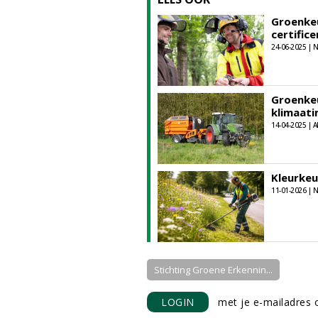
Groenkeu
certifice
24-06-2025 |
Groenke
klimaat
14-04-2025 | A
Kleurkeu
11-01-2026 |
Stichting Groene Erkennin...
LOGIN
met je e-mailadres o