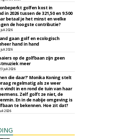
 onbeperkt golfen kost in
d in 2026 tussen de 321,50 en 9.500
ar betaal je het minst en welke
agen de hoogste contributie?
juli 2026
nd gaan golf en ecologisch
eheer hand in hand
juli 2026
iers op de golfbaan zijn geen
tmuziek meer
 juli 2026
en die daar?' Monika Koning stelt
 vraag regelmatig als ze weer
en vindt in en rond de tuin van haar
eermens. Zelf golft ze niet, de
enmin. En in de nabije omgeving is
fbaan te bekennen. Hoe zit dat?
uli 2026
DING