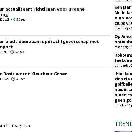
Een jaar
r actualiseert richtlijnen voor groene
Nederlan
ring
euro. Wa
 NIEUWS
50 sec
clubs vr
maandag 27 
Op Amela
ur biedt duurzaam opdrachtgeverschap met
natuurb
impact
maandag 27 
RTIKEL
57 sec
Robotmaa
toekoms
donderdag 23
r Basis wordt Kleurkeur Groen
'Hoe kom
zich die
 NIEUWS
41 sec
golfball
huis in L
buren ev
geen gol
dinsdag 21 j
TREN
m te reageren.