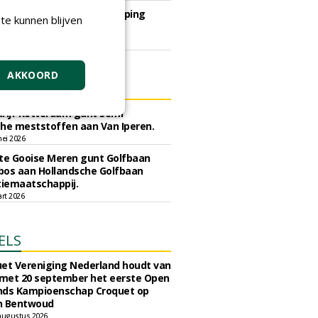
European Greenkeeping
te kunnen blijven
Summit 2027
dinsdag 2 februari 2027
AKKOORD
ERS
rijf Rotterdam gunt semi
he meststoffen aan Van Iperen.
ei 2026
e Gooise Meren gunt Golfbaan
bos aan Hollandsche Golfbaan
tiemaatschappij.
art 2026
ELS
et Vereniging Nederland houdt van
 met 20 september het eerste Open
nds Kampioenschap Croquet op
n Bentwoud
augustus 2026