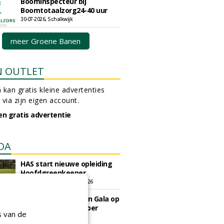
Boominspecteur bij
Boomtotaalzorg24-40 uur
30-07-2026, Schalkwijk
meer Groene Banen
N OUTLET
 kan gratis kleine advertenties
 via zijn eigen account.
en gratis advertentie
DA
HAS start nieuwe opleiding
Hoofdgreenkeeper
donderdag 24 september 2026
Save the Date: Green Gala op
woensdag 2 december
s van de
woensdag 2 december 2026