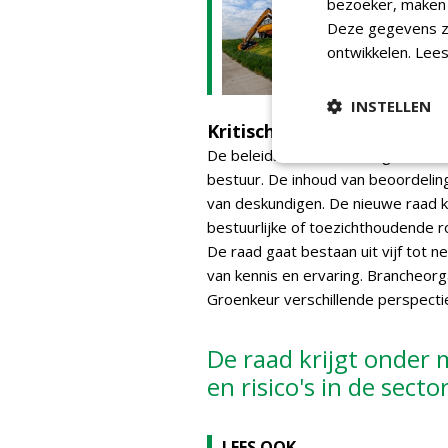
bezoeker, maken w
Certific
21-10-2025 | A
Deze gegevens zi
ontwikkelen.
Lees
INSTELLEN
Kritisch klankbord, geen b
De beleidsadviesraad fungeert als 
bestuur. De inhoud van beoordelings
van deskundigen. De nieuwe raad k
bestuurlijke of toezichthoudende ro
De raad gaat bestaan uit vijf tot 
van kennis en ervaring. Brancheor
Groenkeur verschillende perspectiev
De raad krijgt onder
en risico's in de sect
LEES OOK