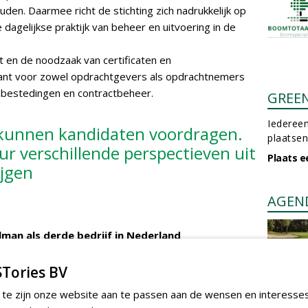
en. Daarmee richt de stichting zich nadrukkelijk op
dagelijkse praktijk van beheer en uitvoering in de
ut en de noodzaak van certificaten en
levant voor zowel opdrachtgevers als opdrachtnemers
nbestedingen en contractbeheer.
GREE
Iedereen
 kunnen kandidaten voordragen.
plaatsen
r verschillende perspectieven uit
Plaats e
ijgen
AGEN
lman als derde bedrijf in Nederland
iceerd voor Kleurkeur Blauw
RTIKEL
161 sec
Tories BV
 te zijn onze website aan te passen aan de wensen en interesse