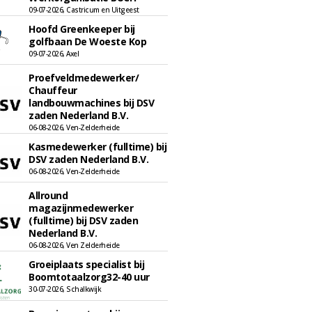
09-07-2026, Castricum en Uitgeest
Hoofd Greenkeeper bij
golfbaan De Woeste Kop
09-07-2026, Axel
Proefveldmedewerker/
Chauffeur
landbouwmachines bij DSV
zaden Nederland B.V.
06-08-2026, Ven-Zelderheide
Kasmedewerker (fulltime) bij
DSV zaden Nederland B.V.
06-08-2026, Ven-Zelderheide
Allround
magazijnmedewerker
(fulltime) bij DSV zaden
Nederland B.V.
06-08-2026, Ven Zelderheide
Groeiplaats specialist bij
Boomtotaalzorg32-40 uur
30-07-2026, Schalkwijk