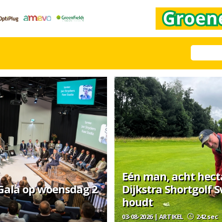
Eén man, acht hecta
 Gala op woensdag 2
Dijkstra Shortgolf 
houdt
03-08-2026 | ARTIKEL
242 sec