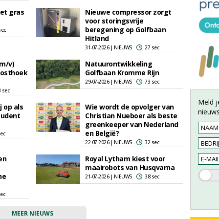
het gras
Nieuwe compressor zorgt
voor storingsvrije
beregening op Golfbaan
sec
Hitland
31-07-2026 | NIEUWS
27 sec
m/v)
Natuurontwikkeling
Oosthoek
Golfbaan Kromme Rijn
29-07-2026 | NIEUWS
73 sec
 sec
Meld j
 op als
Wie wordt de opvolger van
nieuws
tudent
Christian Nueboer als beste
greenkeeper van Nederland
en België?
sec
22-07-2026 | NIEUWS
32 sec
en
Royal Lytham kiest voor
maairobots van Husqvarna
he
21-07-2026 | NIEUWS
38 sec
sec
MEER NIEUWS