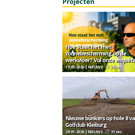
Projecten
Hoe staat het met
zonnebescherming op de
werkvloer? Vul onze enquête
13-05-2026 | NIEUWS
29 sec
Nieuwe bunkers op hole 8 v
Golfclub Kleiburg
29-01-2026 | NIEUWS
31 sec