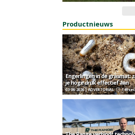
Productnieuws
Engerlingen in de grasmat: 
je hoge druk effectief aan
03-06-2026 | ADVERTORIAL
149 sec
The Range verbindt technol