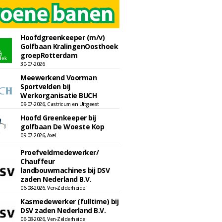
Hoofdgreenkeeper (m/v)
Golfbaan KralingenOosthoek
groepRotterdam
30-07-2026
Meewerkend Voorman
Sportvelden bij
Werkorganisatie BUCH
09-07-2026, Castricum en Uitgeest
Hoofd Greenkeeper bij
golfbaan De Woeste Kop
09-07-2026, Axel
Proefveldmedewerker/
Chauffeur
landbouwmachines bij DSV
zaden Nederland B.V.
06-08-2026, Ven-Zelderheide
Kasmedewerker (fulltime) bij
DSV zaden Nederland B.V.
06-08-2026, Ven-Zelderheide