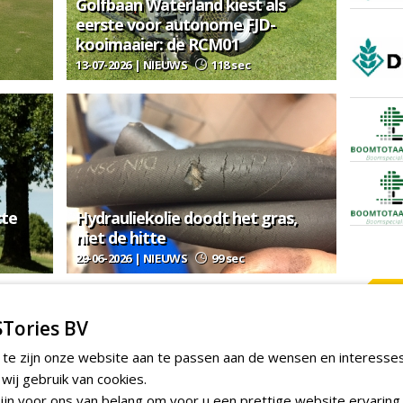
Golfbaan Waterland kiest als
eerste voor autonome FJD-
kooimaaier: de RCM01
13-07-2026 | NIEUWS
118 sec
cte
Hydrauliekolie doodt het gras,
niet de hitte
29-06-2026 | NIEUWS
99 sec
EER GOLFBAANTECHNIEK
Tories BV
gie
 te zijn onze website aan te passen aan de wensen en interesse
ij gebruik van cookies.
jn voor ons van belang om voor u een prettige website ervaring 