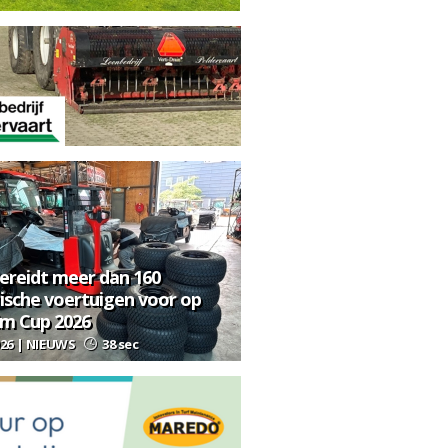
bereidt meer dan 160
rische voertuigen voor op
im Cup 2026
026 | NIEUWS
38 sec