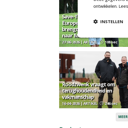
ontwikkelen.
Lees
Save-The-Date 02-02-2027:
INSTELLEN
European Greenkeeping Su
brengt topnamen uit de sec
naar Maastricht
27-06-2026 | ARTIKEL
108 sec
Roodzwenk vraagt om
terughoudendheid en
vakmanschap
16-04-2026 | ARTIKEL
246 sec
MEER