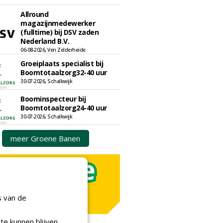
Allround
magazijnmedewerker
(fulltime) bij DSV zaden
Nederland B.V.
06-08-2026, Ven Zelderheide
Groeiplaats specialist bij
Boomtotaalzorg32-40 uur
30-07-2026, Schalkwijk
Boominspecteur bij
Boomtotaalzorg24-40 uur
30-07-2026, Schalkwijk
meer Groene Banen
s van de
te kunnen blijven