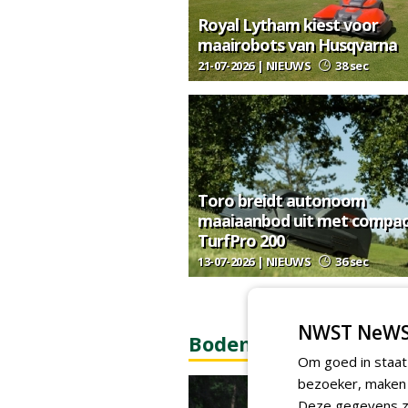
Royal Lytham kiest voor
maairobots van Husqvarna
21-07-2026 | NIEUWS
38 sec
Toro breidt autonoom
maaiaanbod uit met compa
TurfPro 200
13-07-2026 | NIEUWS
36 sec
M
NWST NeWS
Bodem & bodembiolo
Om goed in staat
bezoeker, maken w
Deze gegevens zi