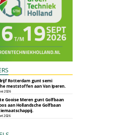
ERS
rijf Rotterdam gunt semi
he meststoffen aan Van Iperen.
ei 2026
e Gooise Meren gunt Golfbaan
bos aan Hollandsche Golfbaan
tiemaatschappij.
art 2026
ELS