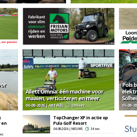
oor
Pols 
Allett Omnia: één machine voor
elekt
maaien, verticuteren en meer
Solhe
06-08-2026 | ARTIKEL
204 sec
05-08-2
k
TopChanger XP in actie op
r en
Pula Golf Resort
04-08-2026 | NIEUWS
34 sec
sec