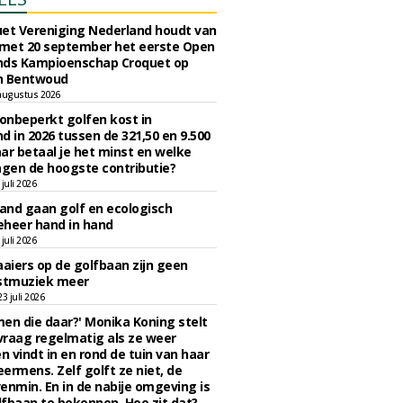
et Vereniging Nederland houdt van
 met 20 september het eerste Open
nds Kampioenschap Croquet op
n Bentwoud
augustus 2026
 onbeperkt golfen kost in
d in 2026 tussen de 321,50 en 9.500
ar betaal je het minst en welke
agen de hoogste contributie?
juli 2026
nd gaan golf en ecologisch
eheer hand in hand
juli 2026
iers op de golfbaan zijn geen
tmuziek meer
 juli 2026
en die daar?' Monika Koning stelt
 vraag regelmatig als ze weer
en vindt in en rond de tuin van haar
eermens. Zelf golft ze niet, de
enmin. En in de nabije omgeving is
fbaan te bekennen. Hoe zit dat?