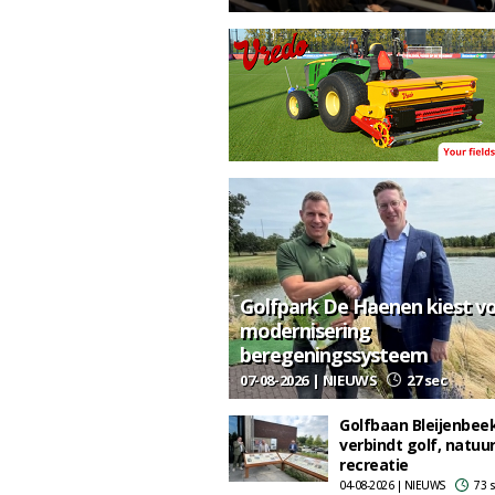
Golfpark De Haenen kiest v
modernisering
beregeningssysteem
07-08-2026 | NIEUWS
27 sec
Golfbaan Bleijenbee
verbindt golf, natuu
recreatie
04-08-2026 | NIEUWS
73 