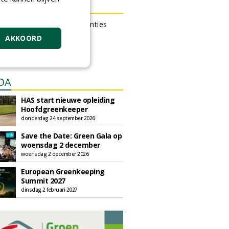
N OUTLET
 kan gratis kleine advertenties
 via zijn eigen account.
AKKOORD
en gratis advertentie
DA
HAS start nieuwe opleiding
Hoofdgreenkeeper
donderdag 24 september 2026
Save the Date: Green Gala op
woensdag 2 december
woensdag 2 december 2026
European Greenkeeping
Summit 2027
dinsdag 2 februari 2027