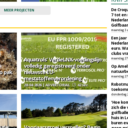
De Croqu
MEER PROJECTEN
7 tot en
Nederla
Golfbaa
maandag 3 
Een jaar
Nederlan
euro. Wa
clubs vr
Aquatrols' VerdeLNX-voedingslijn
maandag 27 
volledig geregistreerd onder
Op Amela
zo pak
nieuwste EU-
natuurb
maandag 27 
meststoffenverordening
Robotmaa
28-04-2026 | ADVERTORIAL
42 sec
toekoms
donderdag 23
'Hoe kom
zich die
golfball
huis in L
buren ev
ogie
Voorjaarsgroei versnellen? Begin
geen gol