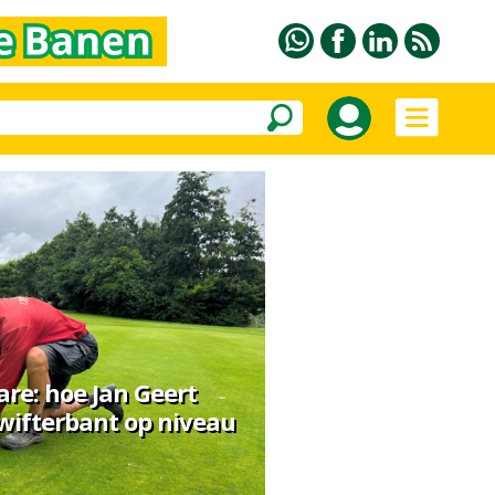
re: hoe Jan Geert
Swifterbant op niveau