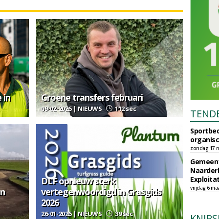
 in
Groene transfers februari
09-02-2026 | NIEUWS
112 sec
TEND
Sportbed
organisc
zondag 17 m
Gemeent
Naarder
Exploita
DLF opnieuw sterk
vrijdag 6 ma
an
vertegenwoordigd in Grasgids
2026
26-01-2026 | NIEUWS
39 sec
KNIPS