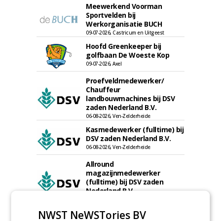
Meewerkend Voorman
Sportvelden bij
Werkorganisatie BUCH
09-07-2026, Castricum en Uitgeest
Hoofd Greenkeeper bij
golfbaan De Woeste Kop
09-07-2026, Axel
Proefveldmedewerker/
Chauffeur
landbouwmachines bij DSV
zaden Nederland B.V.
06-08-2026, Ven-Zelderheide
Kasmedewerker (fulltime) bij
DSV zaden Nederland B.V.
06-08-2026, Ven-Zelderheide
Allround
magazijnmedewerker
(fulltime) bij DSV zaden
Nederland B.V.
06-08-2026, Ven Zelderheide
NWST NeWSTories BV
Groeiplaats specialist bij