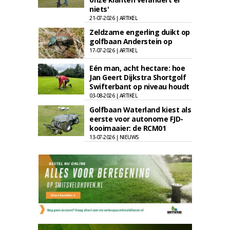
niets'
21-07-2026 | ARTIKEL
Zeldzame engerling duikt op
golfbaan Anderstein op
17-07-2026 | ARTIKEL
Eén man, acht hectare: hoe
Jan Geert Dijkstra Shortgolf
Swifterbant op niveau houdt
03-08-2026 | ARTIKEL
Golfbaan Waterland kiest als
eerste voor autonome FJD-
kooimaaier: de RCM01
13-07-2026 | NIEUWS