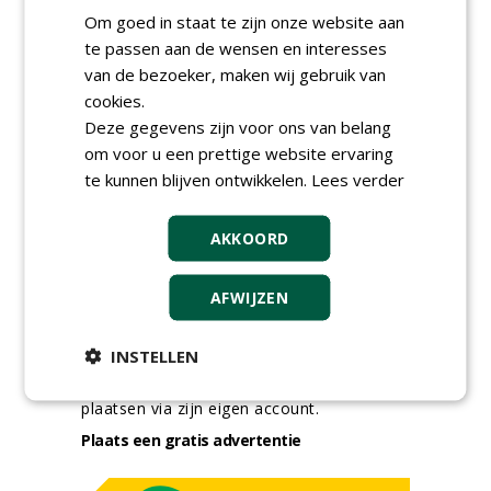
Boomtotaalzorg32-40 uur
Om goed in staat te zijn onze website aan
30-07-2026, Schalkwijk
te passen aan de wensen en interesses
Boominspecteur bij
van de bezoeker, maken wij gebruik van
Boomtotaalzorg24-40 uur
cookies.
30-07-2026, Schalkwijk
Deze gegevens zijn voor ons van belang
meer Groene Banen
om voor u een prettige website ervaring
te kunnen blijven ontwikkelen.
Lees verder
AKKOORD
AFWIJZEN
GREEN OUTLET
INSTELLEN
Iedereen kan gratis kleine advertenties
plaatsen via zijn eigen account.
Plaats een gratis advertentie