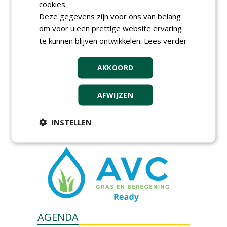
cookies.
Deze gegevens zijn voor ons van belang
om voor u een prettige website ervaring
te kunnen blijven ontwikkelen.
Lees verder
AKKOORD
GREEN OUTLET
AFWIJZEN
Iedereen kan gratis kleine advertenties
plaatsen via zijn eigen account.
INSTELLEN
Plaats een gratis advertentie
AGENDA