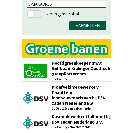
Hoofdgreenkeeper (m/v)
Golfbaan KralingenOosthoek
groepRotterdam
30-07-2026
Proefveldmedewerker/
Chauffeur
landbouwmachines bij DSV
zaden Nederland B.V.
06-08-2026, Ven-Zelderheide
Kasmedewerker (fulltime) bij
DSV zaden Nederland B.V.
06-08-2026, Ven-Zelderheide