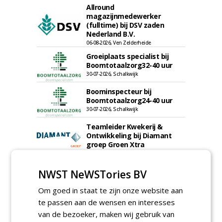
Allround
magazijnmedewerker
(fulltime) bij DSV zaden
Nederland B.V.
06-08-2026, Ven Zelderheide
Groeiplaats specialist bij
Boomtotaalzorg32-40 uur
30-07-2026, Schalkwijk
Boominspecteur bij
Boomtotaalzorg24-40 uur
30-07-2026, Schalkwijk
Teamleider Kwekerij &
Ontwikkeling bij Diamant
groep Groen Xtra
30-07-2026
Adviseur openbaar groen,
NWST NeWSTories BV
sportvelden & golfbanen bij
Vos Capelle
Om goed in staat te zijn onze website aan
27-07-2026, Sprang-Capelle
te passen aan de wensen en interesses
meer Groene Banen
van de bezoeker, maken wij gebruik van