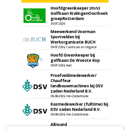
Hoofdgreenkeeper (m/v)
Golfbaan KralingenOosthoek
groepRotterdam
30-07-2026
Meewerkend Voorman
Sportvelden bij
Werkorganisatie BUCH
09-07-2026, Castricum en Uitgeest
Hoofd Greenkeeper bij
golfbaan De Woeste Kop
09-07-2026, Axel
Proefveldmedewerker/
Chauffeur
landbouwmachines bij DSV
zaden Nederland B.V.
06-08-2026, Ven-Zelderheide
Kasmedewerker (fulltime) bij
DSV zaden Nederland B.V.
06-08-2026, Ven-Zelderheide
Allround
magazijnmedewerker