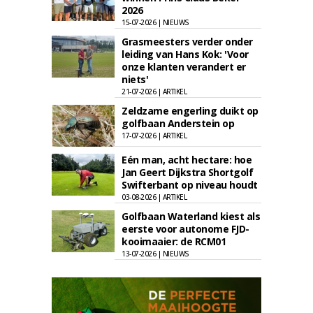
2026
15-07-2026 | NIEUWS
Grasmeesters verder onder
leiding van Hans Kok: 'Voor
onze klanten verandert er
niets'
21-07-2026 | ARTIKEL
Zeldzame engerling duikt op
golfbaan Anderstein op
17-07-2026 | ARTIKEL
Eén man, acht hectare: hoe
Jan Geert Dijkstra Shortgolf
Swifterbant op niveau houdt
03-08-2026 | ARTIKEL
Golfbaan Waterland kiest als
eerste voor autonome FJD-
kooimaaier: de RCM01
13-07-2026 | NIEUWS