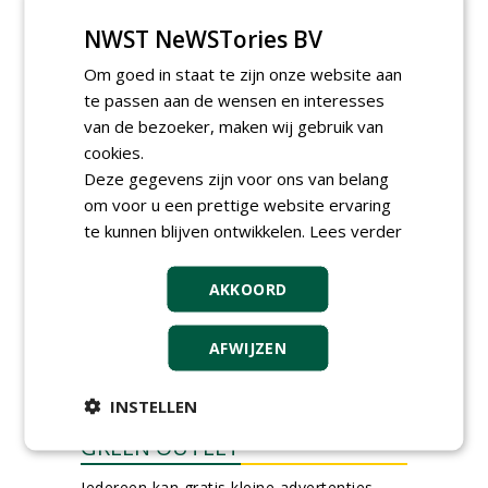
(fulltime) bij DSV zaden
NWST NeWSTories BV
Nederland B.V.
06-08-2026, Ven Zelderheide
Om goed in staat te zijn onze website aan
Groeiplaats specialist bij
te passen aan de wensen en interesses
Boomtotaalzorg32-40 uur
van de bezoeker, maken wij gebruik van
30-07-2026, Schalkwijk
cookies.
Boominspecteur bij
Deze gegevens zijn voor ons van belang
Boomtotaalzorg24-40 uur
om voor u een prettige website ervaring
30-07-2026, Schalkwijk
te kunnen blijven ontwikkelen.
Lees verder
meer Groene Banen
AKKOORD
AFWIJZEN
INSTELLEN
GREEN OUTLET
Iedereen kan gratis kleine advertenties