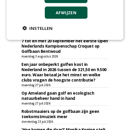
AFWIJZEN
KNIPSELS
INSTELLEN
De Croquet Vereniging Nederland houdt van
7 tot en met 20 september het eerste Open
Nederlands Kampioenschap Croquet op
Golfbaan Bentwoud
maandag 3 augustus 2026
Een jaar onbeperkt golfen kost in
Nederland in 2026 tussen de 321,50 en 9.500
euro. Waar betaal je het minst en welke
clubs vragen de hoogste contributie?
maandag 27 juli 2026
Op Ameland gaan golf en ecologisch
natuurbeheer hand in hand
maandag 27 juli 2026
Robotmaaiers op de golfbaan zijn geen
toekomstmuziek meer
donderdag 23 juli 2026
'Hoe komen die daar?' Monika Koning stelt