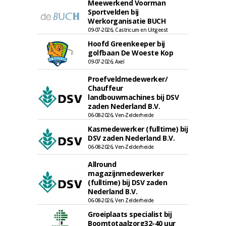
Meewerkend Voorman
Sportvelden bij
Werkorganisatie BUCH
09-07-2026, Castricum en Uitgeest
Hoofd Greenkeeper bij
golfbaan De Woeste Kop
09-07-2026, Axel
Proefveldmedewerker/
Chauffeur
landbouwmachines bij DSV
zaden Nederland B.V.
06-08-2026, Ven-Zelderheide
Kasmedewerker (fulltime) bij
DSV zaden Nederland B.V.
06-08-2026, Ven-Zelderheide
Allround
magazijnmedewerker
(fulltime) bij DSV zaden
Nederland B.V.
06-08-2026, Ven Zelderheide
Groeiplaats specialist bij
Boomtotaalzorg32-40 uur