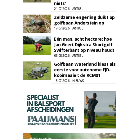
niets'
21-07-2026 | ARTIKEL
Zeldzame engerling duikt op
golfbaan Anderstein op
17-07-2026 | ARTIKEL
Eén man, acht hectare: hoe
Jan Geert Dijkstra Shortgolf
Swifterbant op niveau houdt
03-08-2026 | ARTIKEL
Golfbaan Waterland kiest als
eerste voor autonome FJD-
kooimaaier: de RCM01
13-07-2026 | NIEUWS