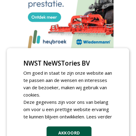
TENDERS
NWST NeWSTories BV
Sportbedrijf Rotterdam gunt semi
Om goed in staat te zijn onze website aan
organische meststoffen aan Van Iperen.
te passen aan de wensen en interesses
zondag 17 mei 2026
van de bezoeker, maken wij gebruik van
Gemeente Gooise Meren gunt Golfbaan
cookies.
Naarderbos aan Hollandsche Golfbaan
Deze gegevens zijn voor ons van belang
Exploitatiemaatschappij.
vrijdag 6 maart 2026
om voor u een prettige website ervaring
te kunnen blijven ontwikkelen.
Lees verder
AKKOORD