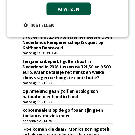
AFWIJZEN
KNIPSELS
INSTELLEN
De Croquet Vereniging Nederland houdt van
7 tot en met 20 september het eerste Open
Nederlands Kampioenschap Croquet op
Golfbaan Bentwoud
maandag 3 augustus 2026
Een jaar onbeperkt golfen kost in
Nederland in 2026 tussen de 321,50 en 9.500
euro. Waar betaal je het minst en welke
clubs vragen de hoogste contributie?
maandag 27 juli 2026
Op Ameland gaan golf en ecologisch
natuurbeheer hand in hand
maandag 27 juli 2026
Robotmaaiers op de golfbaan zijn geen
toekomstmuziek meer
donderdag 23 juli 2026
'Hoe komen die daar?' Monika Koning stelt
zich die vraag regelmatig als ze weer