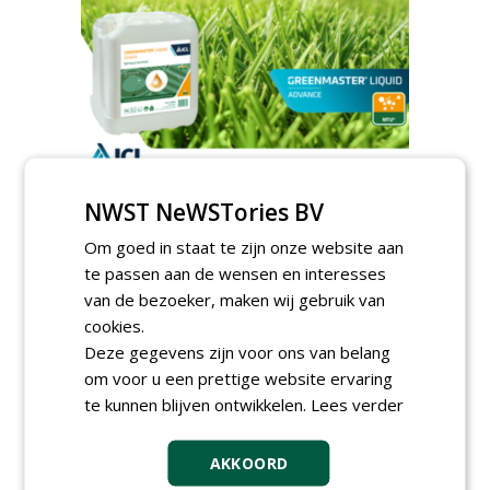
TENDERS
NWST NeWSTories BV
Sportbedrijf Rotterdam gunt semi
Om goed in staat te zijn onze website aan
organische meststoffen aan Van Iperen.
te passen aan de wensen en interesses
zondag 17 mei 2026
van de bezoeker, maken wij gebruik van
Gemeente Gooise Meren gunt Golfbaan
cookies.
Naarderbos aan Hollandsche Golfbaan
Exploitatiemaatschappij.
Deze gegevens zijn voor ons van belang
vrijdag 6 maart 2026
om voor u een prettige website ervaring
te kunnen blijven ontwikkelen.
Lees verder
AKKOORD