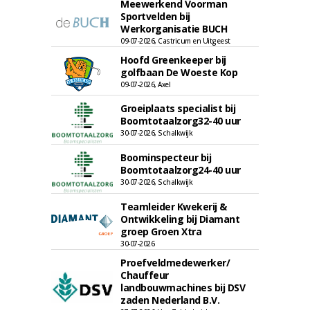
Meewerkend Voorman
Sportvelden bij
Werkorganisatie BUCH
09-07-2026, Castricum en Uitgeest
Hoofd Greenkeeper bij
golfbaan De Woeste Kop
09-07-2026, Axel
Groeiplaats specialist bij
Boomtotaalzorg32-40 uur
30-07-2026, Schalkwijk
Boominspecteur bij
Boomtotaalzorg24-40 uur
30-07-2026, Schalkwijk
Teamleider Kwekerij &
Ontwikkeling bij Diamant
groep Groen Xtra
30-07-2026
Proefveldmedewerker/
Chauffeur
landbouwmachines bij DSV
zaden Nederland B.V.