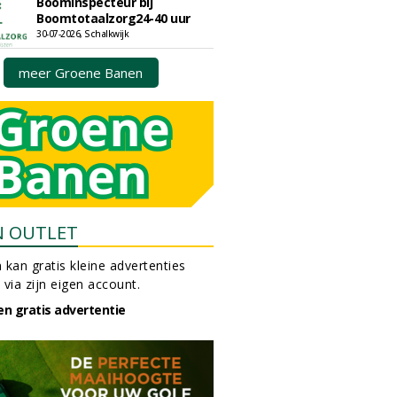
Boominspecteur bij
Boomtotaalzorg24-40 uur
30-07-2026, Schalkwijk
meer Groene Banen
N OUTLET
 kan gratis kleine advertenties
 via zijn eigen account.
en gratis advertentie