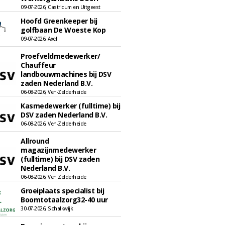
09-07-2026, Castricum en Uitgeest
Hoofd Greenkeeper bij
golfbaan De Woeste Kop
09-07-2026, Axel
Proefveldmedewerker/
Chauffeur
landbouwmachines bij DSV
zaden Nederland B.V.
06-08-2026, Ven-Zelderheide
Kasmedewerker (fulltime) bij
DSV zaden Nederland B.V.
06-08-2026, Ven-Zelderheide
Allround
magazijnmedewerker
(fulltime) bij DSV zaden
Nederland B.V.
06-08-2026, Ven Zelderheide
Groeiplaats specialist bij
Boomtotaalzorg32-40 uur
30-07-2026, Schalkwijk