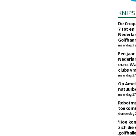
KNIPS
De Croqu
7 tot en
Nederla
Golfbaa
maandag 3 
Een jaar
Nederlan
euro. Wa
clubs vr
maandag 27 
Op Amela
natuurb
maandag 27 
Robotmaa
toekoms
donderdag 23
'Hoe kom
zich die
golfball