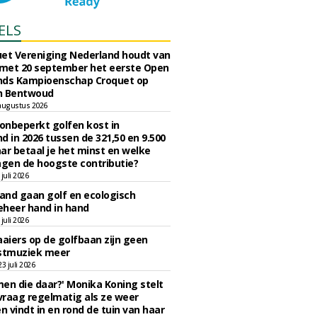
ELS
et Vereniging Nederland houdt van
 met 20 september het eerste Open
nds Kampioenschap Croquet op
n Bentwoud
augustus 2026
 onbeperkt golfen kost in
d in 2026 tussen de 321,50 en 9.500
ar betaal je het minst en welke
agen de hoogste contributie?
juli 2026
nd gaan golf en ecologisch
eheer hand in hand
juli 2026
iers op de golfbaan zijn geen
tmuziek meer
 juli 2026
en die daar?' Monika Koning stelt
 vraag regelmatig als ze weer
en vindt in en rond de tuin van haar