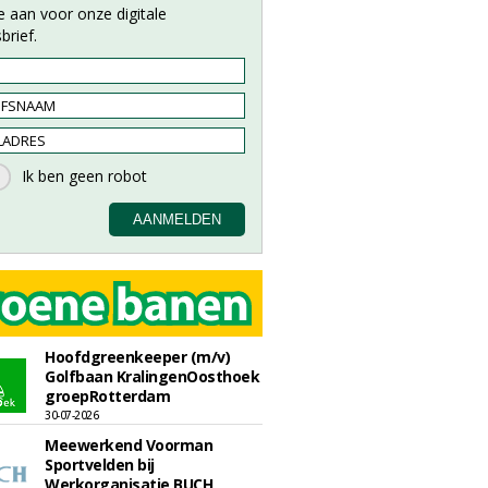
e aan voor onze digitale
brief.
Hoofdgreenkeeper (m/v)
Golfbaan KralingenOosthoek
groepRotterdam
30-07-2026
Meewerkend Voorman
Sportvelden bij
Werkorganisatie BUCH