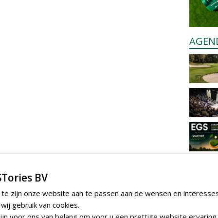
AGEN
Tories BV
 te zijn onze website aan te passen aan de wensen en interesse
ij gebruik van cookies.
jn voor ons van belang om voor u een prettige website ervaring 