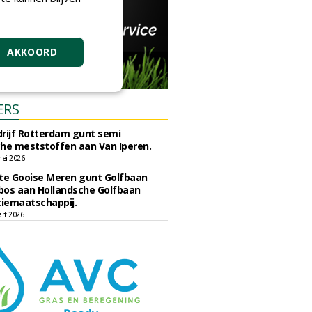
AKKOORD
ERS
rijf Rotterdam gunt semi
he meststoffen aan Van Iperen.
ei 2026
e Gooise Meren gunt Golfbaan
bos aan Hollandsche Golfbaan
tiemaatschappij.
art 2026