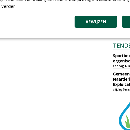
 verder
AFWIJZEN
TEND
Sportbed
organisc
zondag 17 m
Gemeent
Naarder
Exploita
vrijdag 6 ma