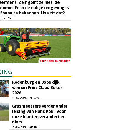
eermens. Zelf golft ze niet, de
enmin. En in de nabije omgeving is
fbaan te bekennen. Hoe zit dat?
uli 2026
DING
Rodenburg en Bobeldijk
winnen Prins Claus Beker
2026
15-07-2026 | NIEUWS
Grasmeesters verder onder
leiding van Hans Kok: 'Voor
onze klanten verandert er
niets'
21-07-2026 | ARTIKEL