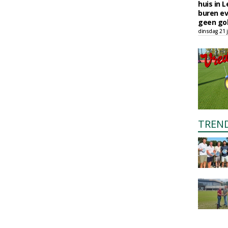
huis in L
buren ev
geen gol
dinsdag 21 j
TREN