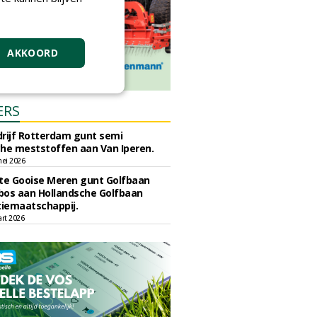
AKKOORD
ERS
rijf Rotterdam gunt semi
he meststoffen aan Van Iperen.
ei 2026
e Gooise Meren gunt Golfbaan
bos aan Hollandsche Golfbaan
tiemaatschappij.
art 2026