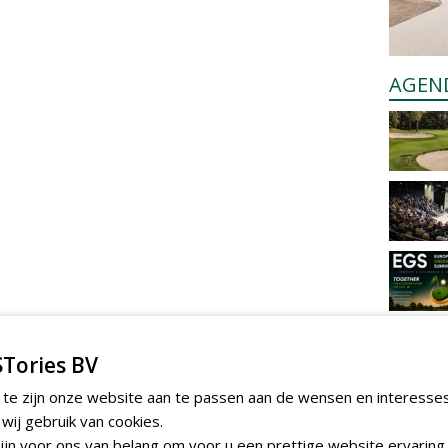
AGEN
Tories BV
 te zijn onze website aan te passen aan de wensen en interesse
ij gebruik van cookies.
jn voor ons van belang om voor u een prettige website ervaring 