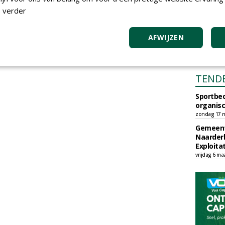
 verder
AFWIJZEN
TEND
Sportbed
organisc
zondag 17 m
Gemeent
Naarder
Exploita
vrijdag 6 ma