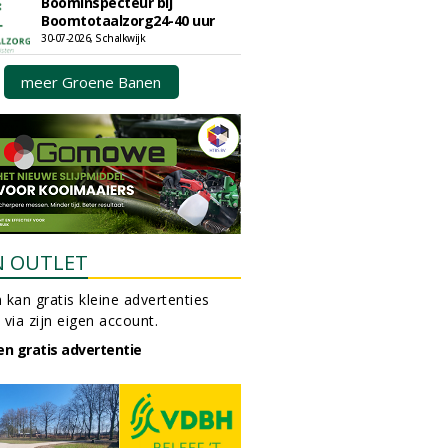
Boominspecteur bij
Boomtotaalzorg24-40 uur
30-07-2026, Schalkwijk
meer Groene Banen
N OUTLET
 kan gratis kleine advertenties
 via zijn eigen account.
en gratis advertentie