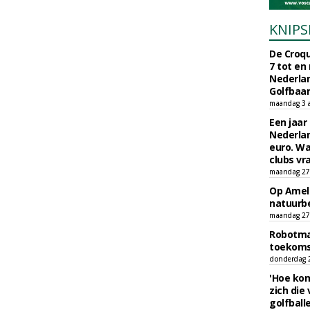
KNIPS
De Croqu
7 tot en
Nederla
Golfbaa
maandag 3 
Een jaar
Nederlan
euro. Wa
clubs vr
maandag 27 
Op Amela
natuurb
maandag 27 
Robotmaa
toekoms
donderdag 23
'Hoe kom
zich die
golfball