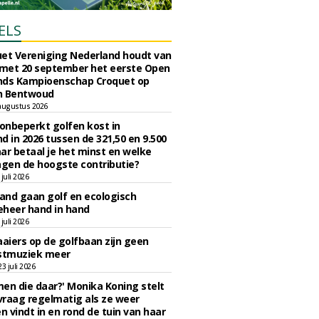
ELS
et Vereniging Nederland houdt van
 met 20 september het eerste Open
nds Kampioenschap Croquet op
n Bentwoud
augustus 2026
 onbeperkt golfen kost in
d in 2026 tussen de 321,50 en 9.500
ar betaal je het minst en welke
agen de hoogste contributie?
juli 2026
nd gaan golf en ecologisch
eheer hand in hand
juli 2026
iers op de golfbaan zijn geen
tmuziek meer
 juli 2026
en die daar?' Monika Koning stelt
 vraag regelmatig als ze weer
en vindt in en rond de tuin van haar