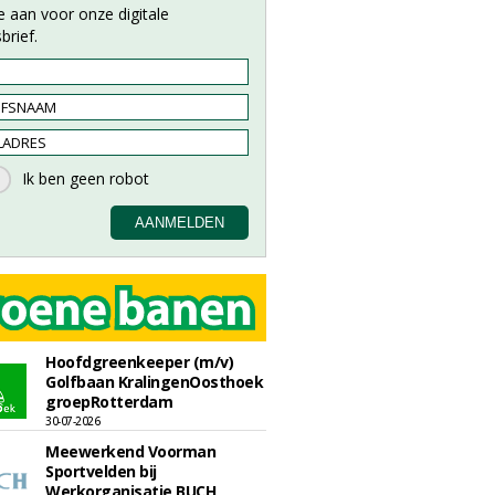
e aan voor onze digitale
brief.
Hoofdgreenkeeper (m/v)
Golfbaan KralingenOosthoek
groepRotterdam
30-07-2026
Meewerkend Voorman
Sportvelden bij
Werkorganisatie BUCH