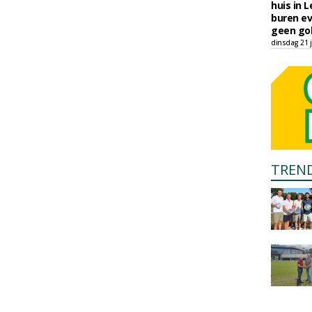
huis in L
buren ev
geen gol
dinsdag 21 j
TREN