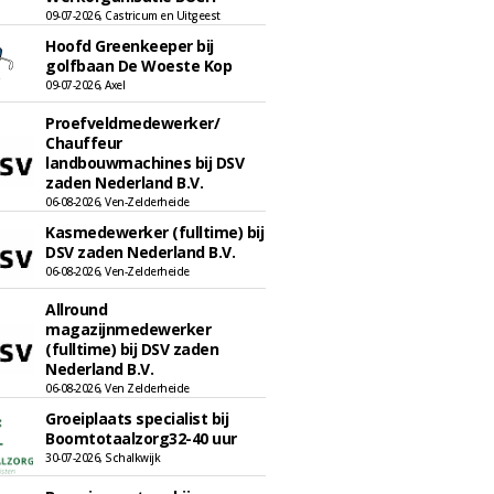
09-07-2026, Castricum en Uitgeest
Hoofd Greenkeeper bij
golfbaan De Woeste Kop
09-07-2026, Axel
Proefveldmedewerker/
Chauffeur
landbouwmachines bij DSV
zaden Nederland B.V.
06-08-2026, Ven-Zelderheide
Kasmedewerker (fulltime) bij
DSV zaden Nederland B.V.
06-08-2026, Ven-Zelderheide
Allround
magazijnmedewerker
(fulltime) bij DSV zaden
Nederland B.V.
06-08-2026, Ven Zelderheide
Groeiplaats specialist bij
Boomtotaalzorg32-40 uur
30-07-2026, Schalkwijk