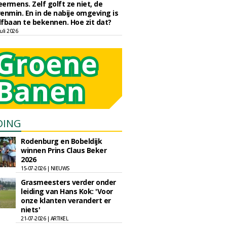
eermens. Zelf golft ze niet, de
enmin. En in de nabije omgeving is
fbaan te bekennen. Hoe zit dat?
uli 2026
DING
Rodenburg en Bobeldijk
winnen Prins Claus Beker
2026
15-07-2026 | NIEUWS
Grasmeesters verder onder
leiding van Hans Kok: 'Voor
onze klanten verandert er
niets'
21-07-2026 | ARTIKEL