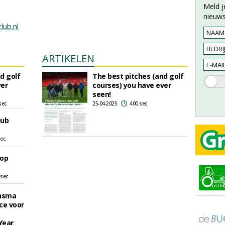
Meld j
nieuws
ub.nl
ARTIKELEN
d golf
The best pitches (and golf
ver
courses) you have ever
seen!
sec
25-04-2025
400 sec
lub
sec
oop
 sec
onsma
ce voor
Year