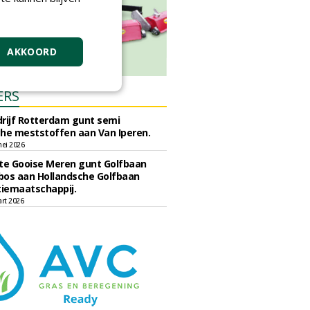
AKKOORD
ERS
rijf Rotterdam gunt semi
he meststoffen aan Van Iperen.
ei 2026
e Gooise Meren gunt Golfbaan
bos aan Hollandsche Golfbaan
tiemaatschappij.
art 2026