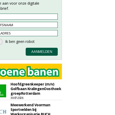
e aan voor onze digitale
brief.
Hoofdgreenkeeper (m/v)
Golfbaan KralingenOosthoek
groepRotterdam
30-07-2026
Meewerkend Voorman
Sportvelden bij
Werkorganisatie BUCH