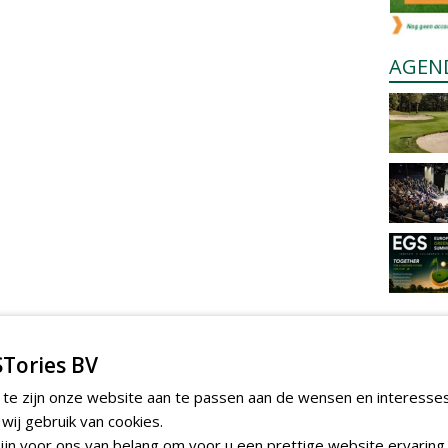
AGEN
Tories BV
 te zijn onze website aan te passen aan de wensen en interesse
ij gebruik van cookies.
jn voor ons van belang om voor u een prettige website ervaring 