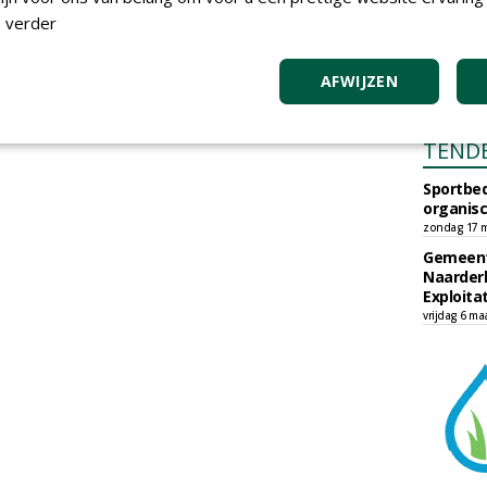
 verder
AFWIJZEN
TEND
Sportbed
organisc
zondag 17 m
Gemeent
Naarder
Exploita
vrijdag 6 ma