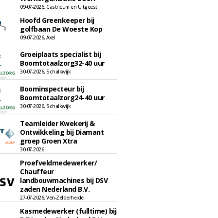
09-07-2026, Castricum en Uitgeest
Hoofd Greenkeeper bij
golfbaan De Woeste Kop
09-07-2026, Axel
Groeiplaats specialist bij
Boomtotaalzorg32-40 uur
30-07-2026, Schalkwijk
Boominspecteur bij
Boomtotaalzorg24-40 uur
30-07-2026, Schalkwijk
Teamleider Kwekerij &
Ontwikkeling bij Diamant
groep Groen Xtra
30-07-2026
Proefveldmedewerker/
Chauffeur
landbouwmachines bij DSV
zaden Nederland B.V.
27-07-2026, Ven-Zelderheide
Kasmedewerker (fulltime) bij