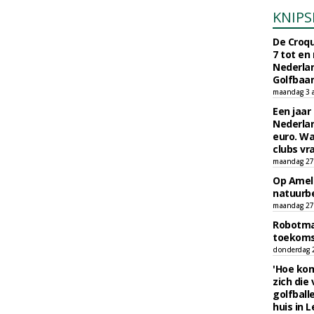
KNIPS
De Croqu
7 tot en
Nederla
Golfbaa
maandag 3 
Een jaar
Nederlan
euro. Wa
clubs vr
maandag 27 
Op Amela
natuurb
maandag 27 
Robotmaa
toekoms
donderdag 23
'Hoe kom
zich die
golfball
huis in L