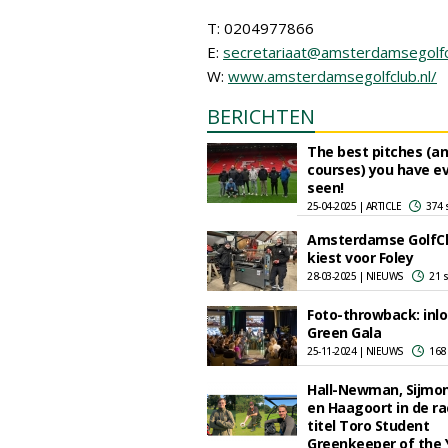
T: 0204977866
E:
secretariaat@amsterdamsegolfcl
W:
www.amsterdamsegolfclub.nl/
BERICHTEN
The best pitches (an
courses) you have e
seen!
25-04-2025 | ARTICLE
374 
Amsterdamse GolfC
kiest voor Foley
28-03-2025 | NIEUWS
21 
Foto-throwback: inl
Green Gala
25-11-2024 | NIEUWS
168
Hall-Newman, Sijm
en Haagoort in de ra
titel Toro Student
Greenkeeper of the 