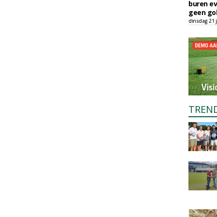
buren ev
geen gol
dinsdag 21 j
TREN