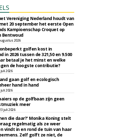
ELS
et Vereniging Nederland houdt van
 met 20 september het eerste Open
nds Kampioenschap Croquet op
n Bentwoud
augustus 2026
 onbeperkt golfen kost in
d in 2026 tussen de 321,50 en 9.500
ar betaal je het minst en welke
agen de hoogste contributie?
juli 2026
nd gaan golf en ecologisch
eheer hand in hand
juli 2026
iers op de golfbaan zijn geen
tmuziek meer
 juli 2026
en die daar?' Monika Koning stelt
 vraag regelmatig als ze weer
en vindt in en rond de tuin van haar
eermens. Zelf golft ze niet, de