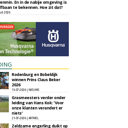
enmin. En in de nabije omgeving is
fbaan te bekennen. Hoe zit dat?
uli 2026
DING
Rodenburg en Bobeldijk
winnen Prins Claus Beker
2026
15-07-2026 | NIEUWS
Grasmeesters verder onder
leiding van Hans Kok: 'Voor
onze klanten verandert er
niets'
21-07-2026 | ARTIKEL
Zeldzame engerling duikt op