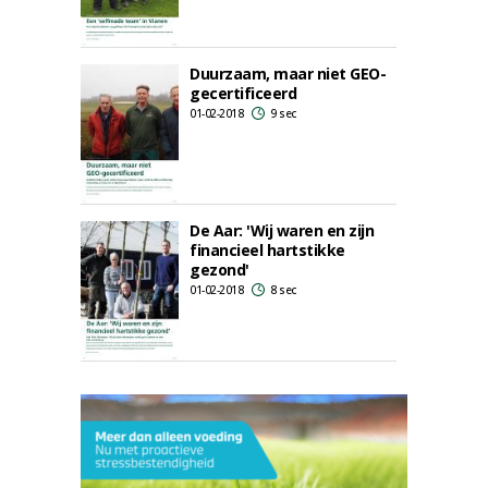
Duurzaam, maar niet GEO-
gecertificeerd
01-02-2018
9 sec
De Aar: 'Wij waren en zijn
financieel hartstikke
gezond'
01-02-2018
8 sec