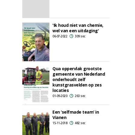
'Ik houd niet van chemie,
wel van een uitdaging'
06-07-2022
309 sec
Qua oppervlak grootste
gemeente van Nederland
onderhoudt zelf
kunstgrasvelden op zes
locaties
01-09-2020
263 sec
Een ‘selfmade team’ in
Vianen
15-11-2018
482 sec