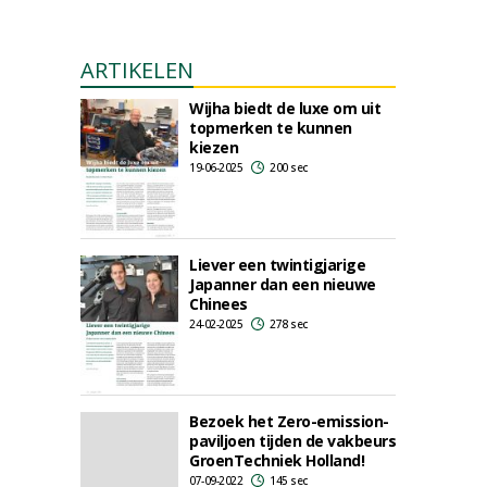
ARTIKELEN
Wijha biedt de luxe om uit
topmerken te kunnen
kiezen
19-06-2025
200 sec
Liever een twintigjarige
Japanner dan een nieuwe
Chinees
24-02-2025
278 sec
Bezoek het Zero-emission-
paviljoen tijden de vakbeurs
GroenTechniek Holland!
07-09-2022
145 sec