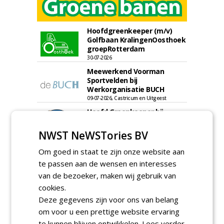
Hoofdgreenkeeper (m/v)
Golfbaan KralingenOosthoek
groepRotterdam
30-07-2026
Meewerkend Voorman
Sportvelden bij
Werkorganisatie BUCH
09-07-2026, Castricum en Uitgeest
Hoofd Greenkeeper bij
golfbaan De Woeste Kop
09-07-2026, Axel
NWST NeWSTories BV
Proefveldmedewerker/
Om goed in staat te zijn onze website aan
Chauffeur
te passen aan de wensen en interesses
landbouwmachines bij DSV
zaden Nederland B.V.
van de bezoeker, maken wij gebruik van
06-08-2026, Ven-Zelderheide
cookies.
Kasmedewerker (fulltime) bij
Deze gegevens zijn voor ons van belang
DSV zaden Nederland B.V.
om voor u een prettige website ervaring
06-08-2026, Ven-Zelderheide
te kunnen blijven ontwikkelen.
Lees verder