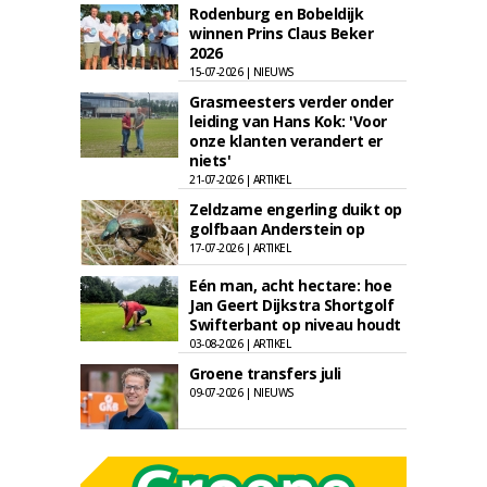
Rodenburg en Bobeldijk
winnen Prins Claus Beker
2026
15-07-2026 | NIEUWS
Grasmeesters verder onder
leiding van Hans Kok: 'Voor
onze klanten verandert er
niets'
21-07-2026 | ARTIKEL
Zeldzame engerling duikt op
golfbaan Anderstein op
17-07-2026 | ARTIKEL
Eén man, acht hectare: hoe
Jan Geert Dijkstra Shortgolf
Swifterbant op niveau houdt
03-08-2026 | ARTIKEL
Groene transfers juli
09-07-2026 | NIEUWS