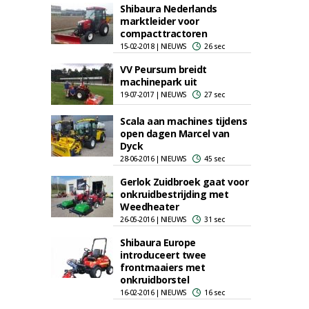
Shibaura Nederlands
marktleider voor
compacttractoren
15-02-2018 | NIEUWS
26 sec
VV Peursum breidt
machinepark uit
19-07-2017 | NIEUWS
27 sec
Scala aan machines tijdens
open dagen Marcel van
Dyck
28-06-2016 | NIEUWS
45 sec
Gerlok Zuidbroek gaat voor
onkruidbestrijding met
Weedheater
26-05-2016 | NIEUWS
31 sec
Shibaura Europe
introduceert twee
frontmaaiers met
onkruidborstel
16-02-2016 | NIEUWS
16 sec