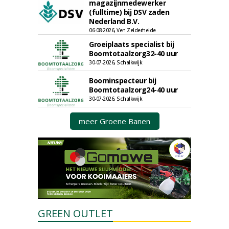
magazijnmedewerker
(fulltime) bij DSV zaden
Nederland B.V.
06-08-2026, Ven Zelderheide
Groeiplaats specialist bij
Boomtotaalzorg32-40 uur
30-07-2026, Schalkwijk
Boominspecteur bij
Boomtotaalzorg24-40 uur
30-07-2026, Schalkwijk
meer Groene Banen
GREEN OUTLET