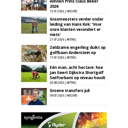
winnen Prins Claus Beker
2026
15-07-2026 | NIEUWS
Grasmeesters verder onder
leiding van Hans Kok: 'Voor
onze klanten verandert er
niets'
21-07-2026 | ARTIKEL
Zeldzame engerling duikt op
golfbaan Anderstein op
17-07-2026 | ARTIKEL
Eén man, acht hectare: hoe
Jan Geert Dijkstra Shortgolf
Swifterbant op niveau houdt
03-08-2026 | ARTIKEL
Groene transfers juli
09-07-2026 | NIEUWS