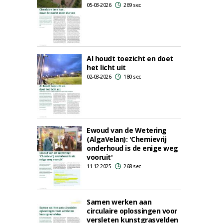
05-03-2026
269 sec
AI houdt toezicht en doet
het licht uit
02-03-2026
180 sec
Ewoud van de Wetering
(AlgaVelan): 'Chemievrij
onderhoud is de enige weg
vooruit'
11-12-2025
268 sec
Samen werken aan
circulaire oplossingen voor
versleten kunstgrasvelden