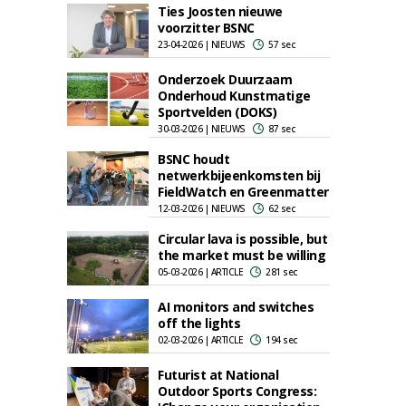
Ties Joosten nieuwe
voorzitter BSNC
23-04-2026 | NIEUWS
57 sec
Onderzoek Duurzaam
Onderhoud Kunstmatige
Sportvelden (DOKS)
30-03-2026 | NIEUWS
87 sec
BSNC houdt
netwerkbijeenkomsten bij
FieldWatch en Greenmatter
12-03-2026 | NIEUWS
62 sec
Circular lava is possible, but
the market must be willing
05-03-2026 | ARTICLE
281 sec
AI monitors and switches
off the lights
02-03-2026 | ARTICLE
194 sec
Futurist at National
Outdoor Sports Congress: