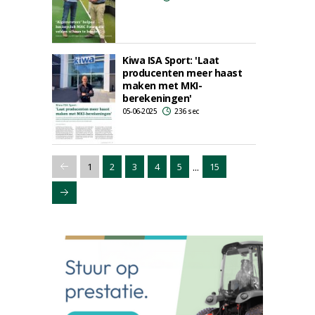
Kiwa ISA Sport: 'Laat
producenten meer haast
maken met MKI-
berekeningen'
05-06-2025
236 sec
...
1
2
3
4
5
15