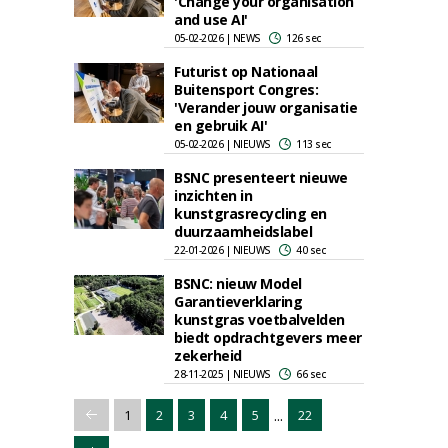
'Change your organisation
and use AI'
05-02-2026 | NEWS
126 sec
Futurist op Nationaal
Buitensport Congres:
'Verander jouw organisatie
en gebruik AI'
05-02-2026 | NIEUWS
113 sec
BSNC presenteert nieuwe
inzichten in
kunstgrasrecycling en
duurzaamheidslabel
22-01-2026 | NIEUWS
40 sec
BSNC: nieuw Model
Garantieverklaring
kunstgras voetbalvelden
biedt opdrachtgevers meer
zekerheid
28-11-2025 | NIEUWS
66 sec
...
1
2
3
4
5
22