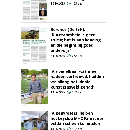
16-10-2025
129 sec
Berends (De Enk):
'Duurzaamheid is geen
trucje; het is een houding
en die begint bij goed
onderwijs'
24-06-2025
252 sec
'Als we elkaar wat meer
hadden vertrouwd, hadden
we allang het ideale
kunstgrasveld gehad'
13-06-2025
142 sec
'Algenvreters' helpen
hockeyclub MHC Forescate
velden schoon te houden
13-06-2025
157 sec