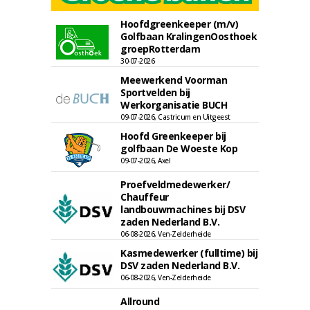
Hoofdgreenkeeper (m/v)
Golfbaan KralingenOosthoek
groepRotterdam
30-07-2026
Meewerkend Voorman
Sportvelden bij
Werkorganisatie BUCH
09-07-2026, Castricum en Uitgeest
Hoofd Greenkeeper bij
golfbaan De Woeste Kop
09-07-2026, Axel
Proefveldmedewerker/
Chauffeur
landbouwmachines bij DSV
zaden Nederland B.V.
06-08-2026, Ven-Zelderheide
Kasmedewerker (fulltime) bij
DSV zaden Nederland B.V.
06-08-2026, Ven-Zelderheide
Allround