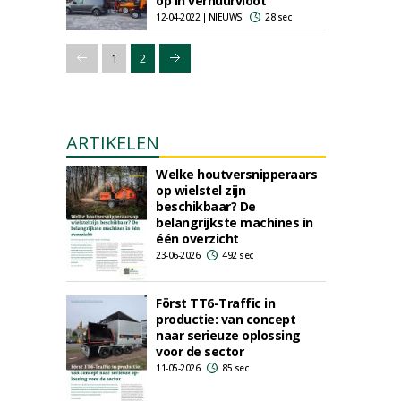
op in verhuurvloot
12-04-2022 | NIEUWS
28 sec
1
2
ARTIKELEN
Welke houtversnipperaars
op wielstel zijn
beschikbaar? De
belangrijkste machines in
één overzicht
23-06-2026
492 sec
Först TT6-Traffic in
productie: van concept
naar serieuze oplossing
voor de sector
11-05-2026
85 sec