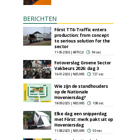
BERICHTEN
Först TT6-Traffic enters
production: from concept
to serious solution for the
sector
11-05-2026 | ARTICLE
94 sec
Fotoverslag Groene Sector
Vakbeurs 2026: dag 3
16-01-2026 | NIEUWS
727 sec
Wie zijn de standhouders
op de Nationale
Hoveniersdag?
18-09-2025 | NIEUWS
108 sec
Elke dag een snipperdag
met Först: merk pakt uit op
Hoveniersdag
11-08-2025 | NIEUWS
50 sec