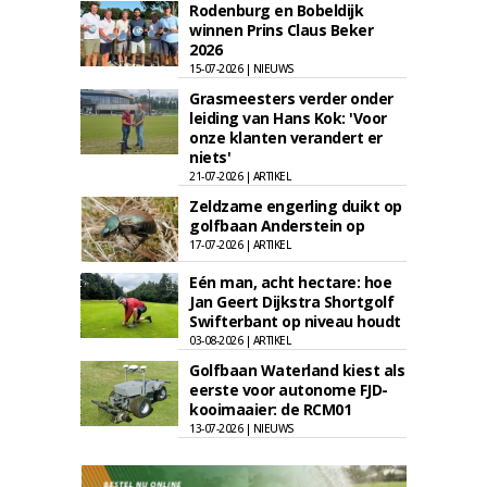
Rodenburg en Bobeldijk
winnen Prins Claus Beker
2026
15-07-2026 | NIEUWS
Grasmeesters verder onder
leiding van Hans Kok: 'Voor
onze klanten verandert er
niets'
21-07-2026 | ARTIKEL
Zeldzame engerling duikt op
golfbaan Anderstein op
17-07-2026 | ARTIKEL
Eén man, acht hectare: hoe
Jan Geert Dijkstra Shortgolf
Swifterbant op niveau houdt
03-08-2026 | ARTIKEL
Golfbaan Waterland kiest als
eerste voor autonome FJD-
kooimaaier: de RCM01
13-07-2026 | NIEUWS