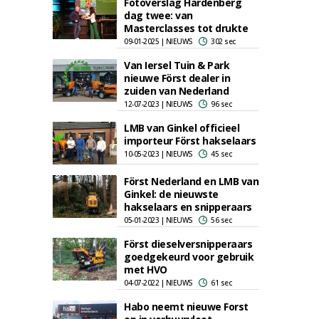
Fotoverslag Hardenberg
dag twee: van
Masterclasses tot drukte
09-01-2025 | NIEUWS
302 sec
Van Iersel Tuin & Park
nieuwe Först dealer in
zuiden van Nederland
12-07-2023 | NIEUWS
96 sec
LMB van Ginkel officieel
importeur Först hakselaars
10-05-2023 | NIEUWS
45 sec
Först Nederland en LMB van
Ginkel: de nieuwste
hakselaars en snipperaars
05-01-2023 | NIEUWS
56 sec
Först dieselversnipperaars
goedgekeurd voor gebruik
met HVO
04-07-2022 | NIEUWS
61 sec
Habo neemt nieuwe Forst