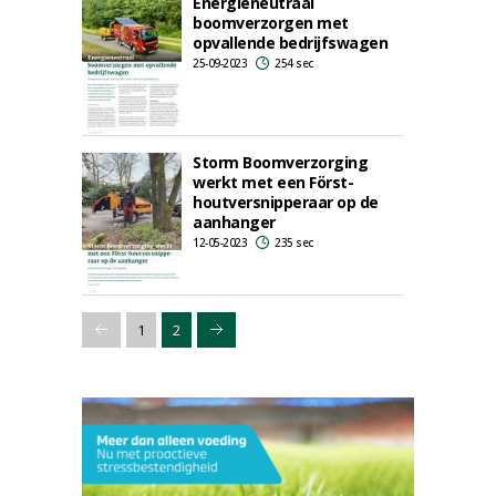
Energieneutraal
boomverzorgen met
opvallende bedrijfswagen
25-09-2023
254 sec
Storm Boomverzorging
werkt met een Först-
houtversnipperaar op de
aanhanger
12-05-2023
235 sec
1
2