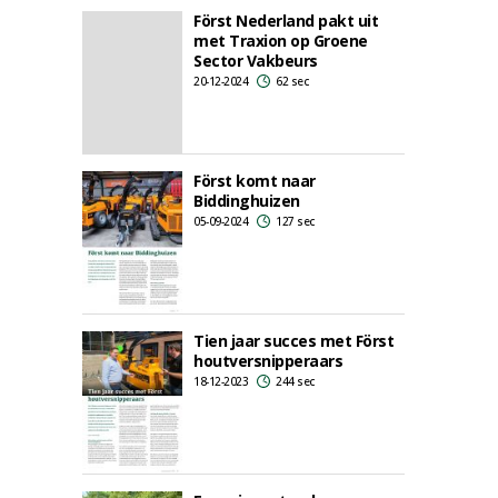
Först Nederland pakt uit
met Traxion op Groene
Sector Vakbeurs
20-12-2024
62 sec
Först komt naar
Biddinghuizen
05-09-2024
127 sec
Tien jaar succes met Först
houtversnipperaars
18-12-2023
244 sec