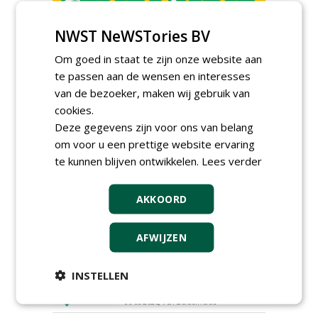
NWST NeWSTories BV
Hoofdgreenkeeper (m/v)
Golfbaan KralingenOosthoek
Om goed in staat te zijn onze website aan
groepRotterdam
te passen aan de wensen en interesses
30-07-2026
van de bezoeker, maken wij gebruik van
Meewerkend Voorman
cookies.
Sportvelden bij
Werkorganisatie BUCH
Deze gegevens zijn voor ons van belang
09-07-2026, Castricum en Uitgeest
om voor u een prettige website ervaring
Hoofd Greenkeeper bij
te kunnen blijven ontwikkelen.
Lees verder
golfbaan De Woeste Kop
09-07-2026, Axel
AKKOORD
Proefveldmedewerker/
Chauffeur
landbouwmachines bij DSV
AFWIJZEN
zaden Nederland B.V.
06-08-2026, Ven-Zelderheide
INSTELLEN
Kasmedewerker (fulltime) bij
DSV zaden Nederland B.V.
06-08-2026, Ven-Zelderheide