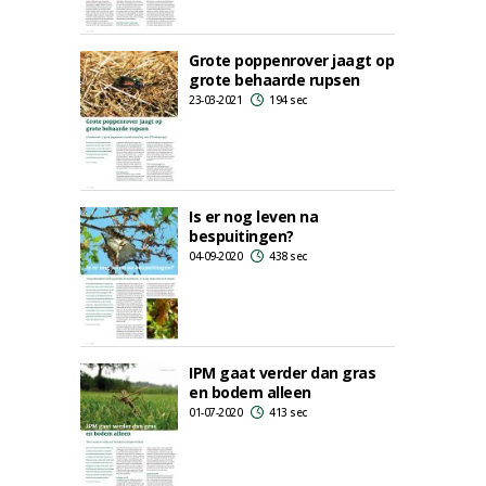
Grote poppenrover jaagt op
grote behaarde rupsen
23-03-2021
194 sec
Is er nog leven na
bespuitingen?
04-09-2020
438 sec
IPM gaat verder dan gras
en bodem alleen
01-07-2020
413 sec