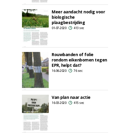
Meer aandacht nodig voor
biologische
plaagbestrijding
01-07-2020
413 sec
Rouwbanden of folie
rondom eikenbomen tegen
EPR, helpt dat?
16-06-2020
76 sec
Van plan naar actie
16-03-2020
415 sec