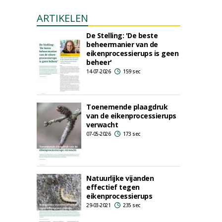
ARTIKELEN
De Stelling: 'De beste
beheermanier van de
eikenprocessierups is geen
beheer'
14-07-2026
159 sec
Toenemende plaagdruk
van de eikenprocessierups
verwacht
07-05-2026
173 sec
Natuurlijke vijanden
effectief tegen
eikenprocessierups
29-03-2021
235 sec