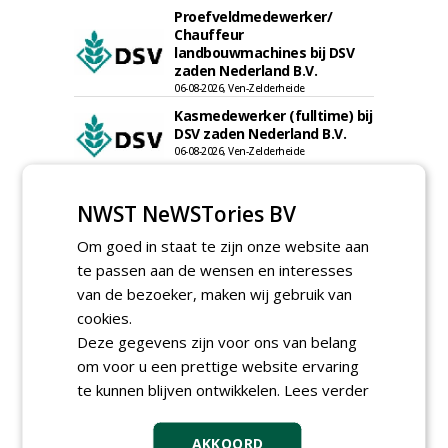
Proefveldmedewerker/
Chauffeur
landbouwmachines bij DSV
zaden Nederland B.V.
06-08-2026, Ven-Zelderheide
Kasmedewerker (fulltime) bij
DSV zaden Nederland B.V.
06-08-2026, Ven-Zelderheide
Allround
magazijnmedewerker
NWST NeWSTories BV
(fulltime) bij DSV zaden
Nederland B.V.
Om goed in staat te zijn onze website aan
06-08-2026, Ven Zelderheide
te passen aan de wensen en interesses
Groeiplaats specialist bij
van de bezoeker, maken wij gebruik van
Boomtotaalzorg32-40 uur
cookies.
30-07-2026, Schalkwijk
Deze gegevens zijn voor ons van belang
Boominspecteur bij
om voor u een prettige website ervaring
Boomtotaalzorg24-40 uur
te kunnen blijven ontwikkelen.
Lees verder
30-07-2026, Schalkwijk
Teamleider Kwekerij &
AKKOORD
Ontwikkeling bij Diamant