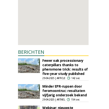
BERICHTEN
Fewer oak processionary
caterpillars thanks to
pheromone trick: results of
five-year study published
29-04-2025 | ARTICLE
142 sec
Minder EPR-rupsen door
feromoontruc: resultaten
vijfjarig onderzoek bekend
29-04-2025 | ARTIKEL
154 sec
Webinar: nieuwste