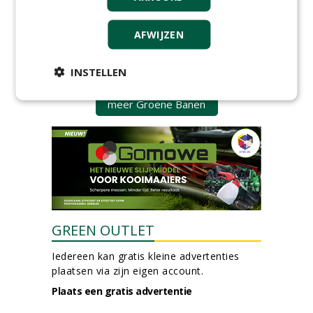
groep Groen Xtra
30-07-2026
AFWIJZEN
Adviseur openbaar groen,
sportvelden & golfbanen bij
Vos Capelle
INSTELLEN
27-07-2026, Sprang-Capelle
meer Groene Banen
GREEN OUTLET
Iedereen kan gratis kleine advertenties
plaatsen via zijn eigen account.
Plaats een gratis advertentie