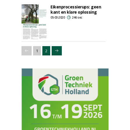
Eikenprocessierups: geen
kant en klare oplossing
05-03-2020
246 sec
1
2