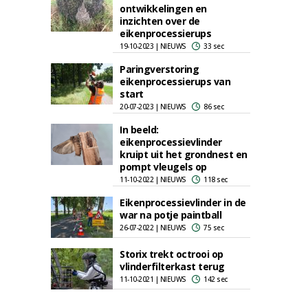
ontwikkelingen en
inzichten over de
eikenprocessierups
19-10-2023 | NIEUWS
33 sec
Paringverstoring
eikenprocessierups van
start
20-07-2023 | NIEUWS
86 sec
In beeld:
eikenprocessievlinder
kruipt uit het grondnest en
pompt vleugels op
11-10-2022 | NIEUWS
118 sec
Eikenprocessievlinder in de
war na potje paintball
26-07-2022 | NIEUWS
75 sec
Storix trekt octrooi op
vlinderfilterkast terug
11-10-2021 | NIEUWS
142 sec