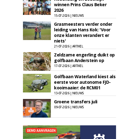
winnen Prins Claus Beker
2026
15-07-2026 | NIEUWS
Grasmeesters verder onder
leiding van Hans Kok: 'Voor
onze klanten verandert er
niets'
21-07-2026 | ARTIKEL
Zeldzame engerling duikt op
golfbaan Anderstein op
17-07-2026 | ARTIKEL
Golfbaan Waterland kiest als
eerste voor autonome FJD-
kooimaaier: de RCM01
13-07-2026 | NIEUWS
Groene transfers juli
09-07-2026 | NIEUWS