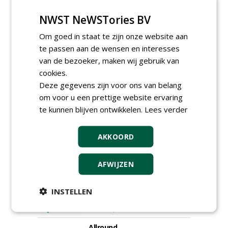
NWST NeWSTories BV
Hoofdgreenkeeper (m/v)
Golfbaan KralingenOosthoek
Om goed in staat te zijn onze website aan
groepRotterdam
te passen aan de wensen en interesses
30-07-2026
van de bezoeker, maken wij gebruik van
Meewerkend Voorman
cookies.
Sportvelden bij
Werkorganisatie BUCH
Deze gegevens zijn voor ons van belang
09-07-2026, Castricum en Uitgeest
om voor u een prettige website ervaring
Hoofd Greenkeeper bij
te kunnen blijven ontwikkelen.
Lees verder
golfbaan De Woeste Kop
09-07-2026, Axel
AKKOORD
Proefveldmedewerker/
Chauffeur
landbouwmachines bij DSV
AFWIJZEN
zaden Nederland B.V.
06-08-2026, Ven-Zelderheide
INSTELLEN
Kasmedewerker (fulltime) bij
DSV zaden Nederland B.V.
06-08-2026, Ven-Zelderheide
Allround