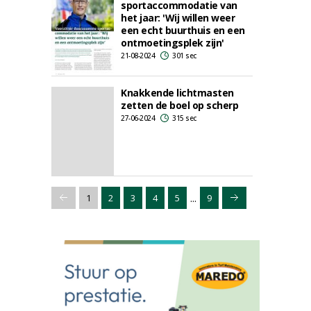
sportaccommodatie van
het jaar: 'Wij willen weer
een echt buurthuis en een
ontmoetingsplek zijn'
21-08-2024
301 sec
Knakkende lichtmasten
zetten de boel op scherp
27-06-2024
315 sec
...
1
2
3
4
5
9