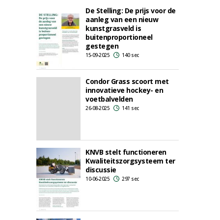
De Stelling: De prijs voor de
aanleg van een nieuw
kunstgrasveld is
buitenproportioneel
gestegen
15-09-2025
140 sec
Condor Grass scoort met
innovatieve hockey- en
voetbalvelden
26-08-2025
141 sec
KNVB stelt functioneren
Kwaliteitszorgsysteem ter
discussie
10-06-2025
297 sec