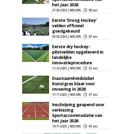
het Jaar 2026
27-02-2026 | NIEUWS
96 sec
Eerste 'Droog Hockey'
velden officieel
goedgekeurd
05-02-2026 | NIEUWS
47 sec
Eerste dry hockey-
pilotvelden opgeleverd in
landelijke
innovatieprocedure
11-12-2025 | NIEUWS
35 sec
Duurzaamheidslabel
Kunstgras klaar voor
invoering in 2026
17-11-2025 | NIEUWS
47 sec
Inschrijving geopend voor
verkiezing
Sportaccommodatie van
het Jaar 2026
10-11-2025 | NIEUWS
45 sec