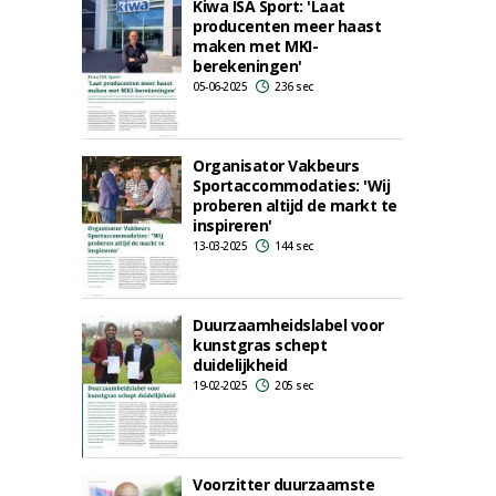
Kiwa ISA Sport: 'Laat
producenten meer haast
maken met MKI-
berekeningen'
05-06-2025
236 sec
Organisator Vakbeurs
Sportaccommodaties: 'Wij
proberen altijd de markt te
inspireren'
13-03-2025
144 sec
Duurzaamheidslabel voor
kunstgras schept
duidelijkheid
19-02-2025
205 sec
Voorzitter duurzaamste