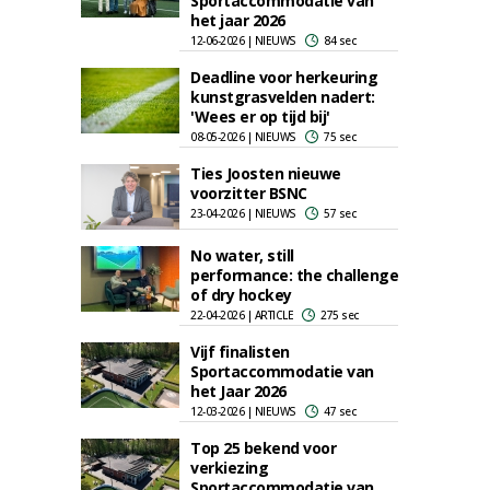
Sportaccommodatie van
het jaar 2026
12-06-2026 | NIEUWS
84 sec
Deadline voor herkeuring
kunstgrasvelden nadert:
'Wees er op tijd bij'
08-05-2026 | NIEUWS
75 sec
Ties Joosten nieuwe
voorzitter BSNC
23-04-2026 | NIEUWS
57 sec
No water, still
performance: the challenge
of dry hockey
22-04-2026 | ARTICLE
275 sec
Vijf finalisten
Sportaccommodatie van
het Jaar 2026
12-03-2026 | NIEUWS
47 sec
Top 25 bekend voor
verkiezing
Sportaccommodatie van