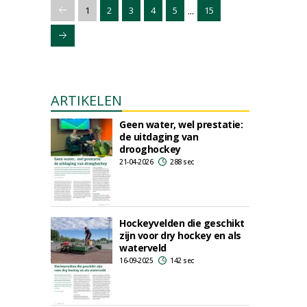
...
1
2
3
4
5
15
ARTIKELEN
Geen water, wel prestatie:
de uitdaging van
drooghockey
21-04-2026
288 sec
Hockeyvelden die geschikt
zijn voor dry hockey en als
waterveld
16-09-2025
142 sec