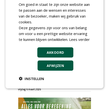
Om goed in staat te zijn onze website aan
te passen aan de wensen en interesses
van de bezoeker, maken wij gebruik van
cookies.
Deze gegevens zijn voor ons van belang
om voor u een prettige website ervaring
te kunnen blijven ontwikkelen.
Lees verder
TENDERS
AKKOORD
Sportbedrijf Rotterdam gunt semi
organische meststoffen aan Van Iperen.
AFWIJZEN
zondag 17 mei 2026
Gemeente Gooise Meren gunt Golfbaan
INSTELLEN
Naarderbos aan Hollandsche Golfbaan
Exploitatiemaatschappij.
vrijdag 6 maart 2026