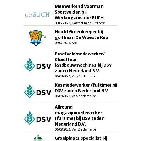
Meewerkend Voorman
Sportvelden bij
Werkorganisatie BUCH
09-07-2026, Castricum en Uitgeest
Hoofd Greenkeeper bij
golfbaan De Woeste Kop
09-07-2026, Axel
Proefveldmedewerker/
Chauffeur
landbouwmachines bij DSV
zaden Nederland B.V.
06-08-2026, Ven-Zelderheide
Kasmedewerker (fulltime) bij
DSV zaden Nederland B.V.
06-08-2026, Ven-Zelderheide
Allround
magazijnmedewerker
(fulltime) bij DSV zaden
Nederland B.V.
06-08-2026, Ven Zelderheide
Groeiplaats specialist bij