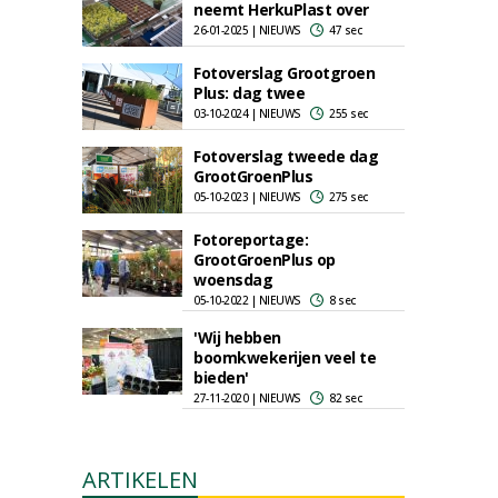
neemt HerkuPlast over
26-01-2025 | NIEUWS
47 sec
Fotoverslag Grootgroen
Plus: dag twee
03-10-2024 | NIEUWS
255 sec
Fotoverslag tweede dag
GrootGroenPlus
05-10-2023 | NIEUWS
275 sec
Fotoreportage:
GrootGroenPlus op
woensdag
05-10-2022 | NIEUWS
8 sec
'Wij hebben
boomkwekerijen veel te
bieden'
27-11-2020 | NIEUWS
82 sec
ARTIKELEN