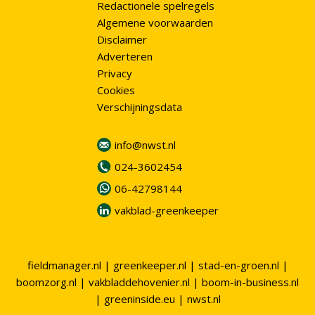
Redactionele spelregels
Algemene voorwaarden
Disclaimer
Adverteren
Privacy
Cookies
Verschijningsdata
info@nwst.nl
024-3602454
06-42798144
vakblad-greenkeeper
fieldmanager.nl
|
greenkeeper.nl
|
stad-en-groen.nl
|
boomzorg.nl
|
vakbladdehovenier.nl
|
boom-in-business.nl
|
greeninside.eu
|
nwst.nl