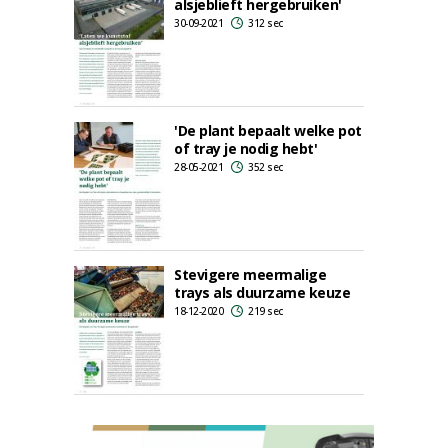
alsjeblieft hergebruiken'
30-09-2021
312 sec
'De plant bepaalt welke pot
of tray je nodig hebt'
28-05-2021
352 sec
Stevigere meermalige
trays als duurzame keuze
18-12-2020
219 sec