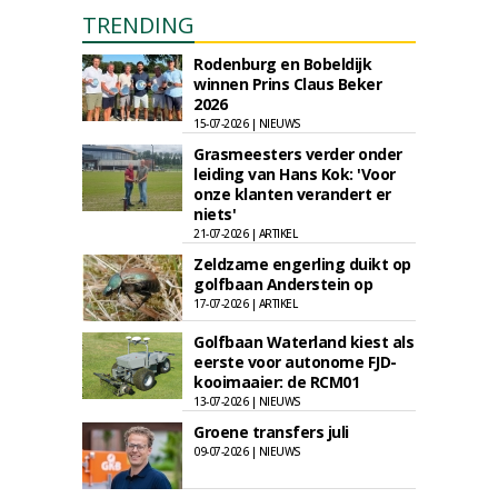
TRENDING
Rodenburg en Bobeldijk
winnen Prins Claus Beker
2026
15-07-2026 | NIEUWS
Grasmeesters verder onder
leiding van Hans Kok: 'Voor
onze klanten verandert er
niets'
21-07-2026 | ARTIKEL
Zeldzame engerling duikt op
golfbaan Anderstein op
17-07-2026 | ARTIKEL
Golfbaan Waterland kiest als
eerste voor autonome FJD-
kooimaaier: de RCM01
13-07-2026 | NIEUWS
Groene transfers juli
09-07-2026 | NIEUWS