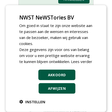
NWST NeWSTories BV
Om goed in staat te zijn onze website aan
te passen aan de wensen en interesses
Hoofdgreenkeeper (m/v)
Golfbaan KralingenOosthoek
van de bezoeker, maken wij gebruik van
groepRotterdam
cookies.
30-07-2026
Deze gegevens zijn voor ons van belang
Meewerkend Voorman
om voor u een prettige website ervaring
Sportvelden bij
Werkorganisatie BUCH
te kunnen blijven ontwikkelen.
Lees verder
09-07-2026, Castricum en Uitgeest
Hoofd Greenkeeper bij
AKKOORD
golfbaan De Woeste Kop
09-07-2026, Axel
AFWIJZEN
Groeiplaats specialist bij
Boomtotaalzorg32-40 uur
30-07-2026, Schalkwijk
INSTELLEN
Boominspecteur bij
Boomtotaalzorg24-40 uur