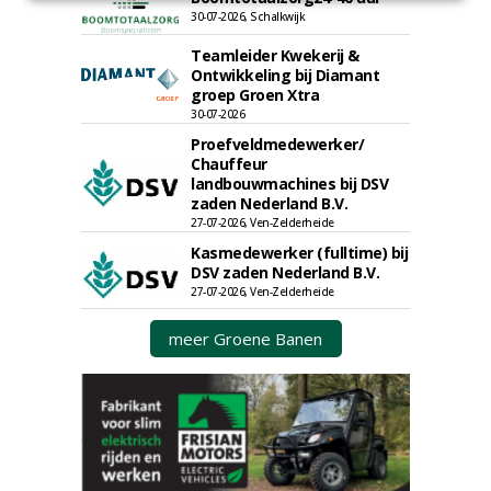
30-07-2026, Schalkwijk
Teamleider Kwekerij &
Ontwikkeling bij Diamant
groep Groen Xtra
30-07-2026
Proefveldmedewerker/
Chauffeur
landbouwmachines bij DSV
zaden Nederland B.V.
27-07-2026, Ven-Zelderheide
Kasmedewerker (fulltime) bij
DSV zaden Nederland B.V.
27-07-2026, Ven-Zelderheide
meer Groene Banen