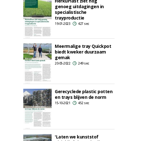
HerkuPlast ziet nog
genoeg uitdagingen in
specialistische
trayproductie
19-01-2023
427 sec
Meermalige tray Quickpot
biedt kweker duurzaam
gemak
20-05-2022
249 sec
Gerecyclede plastic potten
en trays blijven de norm
15-10-2021
452 sec
'Laten we kunststof