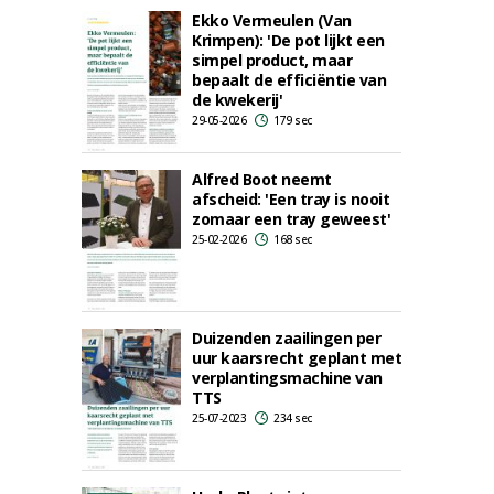
Ekko Vermeulen (Van
Krimpen): 'De pot lijkt een
simpel product, maar
bepaalt de efficiëntie van
de kwekerij'
29-05-2026
179 sec
Alfred Boot neemt
afscheid: 'Een tray is nooit
zomaar een tray geweest'
25-02-2026
168 sec
Duizenden zaailingen per
uur kaarsrecht geplant met
verplantingsmachine van
TTS
25-07-2023
234 sec