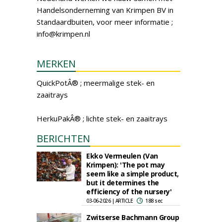
Handelsonderneming van Krimpen BV in
Standaardbuiten, voor meer informatie ;
info@krimpen.nl
MERKEN
QuickPotÂ® ; meermalige stek- en
zaaitrays
HerkuPakÂ® ; lichte stek- en zaaitrays
BERICHTEN
Ekko Vermeulen (Van
Krimpen): 'The pot may
seem like a simple product,
but it determines the
efficiency of the nursery'
03-06-2026 | ARTICLE
188 sec
Zwitserse Bachmann Group