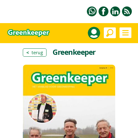
Greenkeeper
<
terug