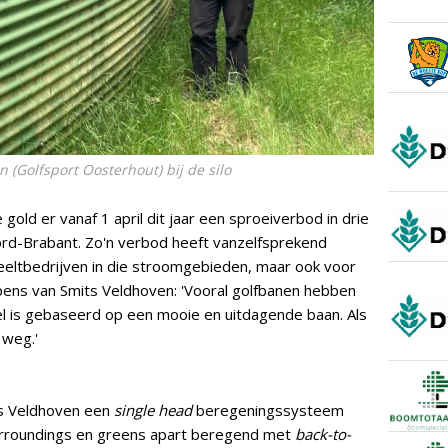
(Golfsport Oosterhout) bij de silo
ld er vanaf 1 april dit jaar een sproeiverbod in drie
rd-Brabant. Zo'n verbod heeft vanzelfsprekend
eltbedrijven in die stroomgebieden, maar ook voor
pens van Smits Veldhoven: 'Vooral golfbanen hebben
el is gebaseerd op een mooie en uitdagende baan. Als
 weg.'
s Veldhoven een
single head
beregeningssysteem
rroundings en greens apart beregend met
back-to-