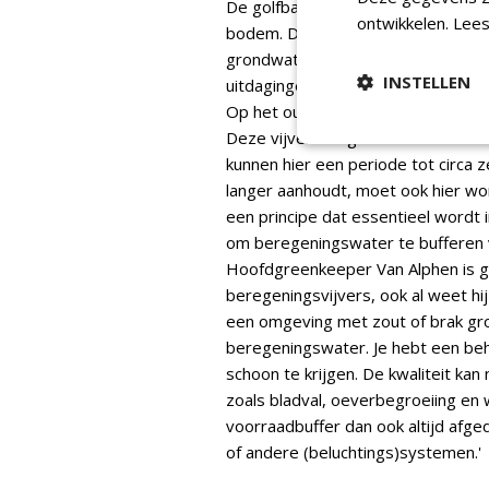
De golfbaan heeft meerdere water
ontwikkelen.
Lees
bodem. Deze vijvers bufferen water
grondwaterpeil, zoals bij een infilt
INSTELLEN
uitdagingen in de baan, maar belang
Op het oude gedeelte van Prise d'E
Deze vijver is afgedekt en vormt 
kunnen hier een periode tot circ
langer aanhoudt, moet ook hier wo
een principe dat essentieel wordt 
om beregeningswater te bufferen 
Hoofdgreenkeeper Van Alphen is ge
beregeningsvijvers, ook al weet hi
een omgeving met zout of brak gro
beregeningswater. Je hebt een beh
schoon te krijgen. De kwaliteit ka
zoals bladval, oeverbegroeiing en 
voorraadbuffer dan ook altijd afge
of andere (beluchtings)systemen.'