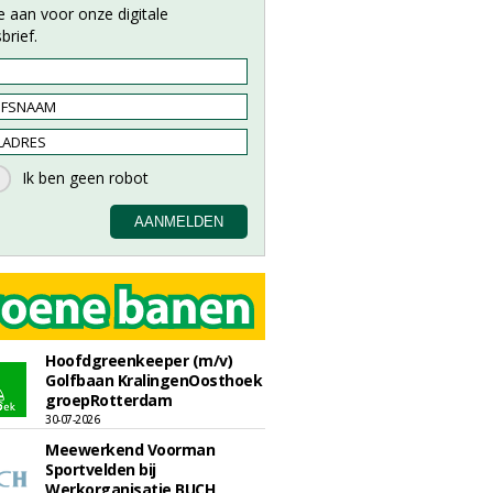
e aan voor onze digitale
brief.
Hoofdgreenkeeper (m/v)
Golfbaan KralingenOosthoek
groepRotterdam
30-07-2026
Meewerkend Voorman
Sportvelden bij
Werkorganisatie BUCH