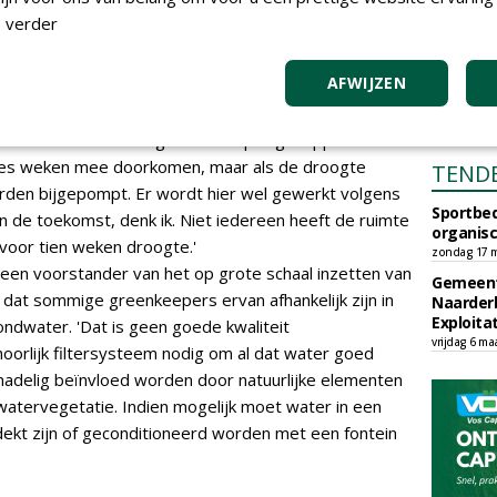
dichte vijvers met een met bentoniet afgedekte
 verder
 en het waterpeil is onafhankelijk van het
ratievijver. Als natuurlijke hindernis zorgen ze voor
AFWIJZEN
rijker is de functie van buffer- en beregeningsvijver.
au ligt een vijver die wordt aangevuld door een bron.
zo min of meer een eigen wateropslag. Coppens: 'Ze
a zes weken mee doorkomen, maar als de droogte
TEND
rden bijgepompt. Er wordt hier wel gewerkt volgens
Sportbed
in de toekomst, denk ik. Niet iedereen heeft de ruimte
organisc
voor tien weken droogte.'
zondag 17 m
en voorstander van het op grote schaal inzetten van
Gemeent
j dat sommige greenkeepers ervan afhankelijk zijn in
Naarder
Exploita
ndwater. 'Dat is geen goede kwaliteit
vrijdag 6 ma
oorlijk filtersysteem nodig om al dat water goed
n nadelig beïnvloed worden door natuurlijke elementen
watervegetatie. Indien mogelijk moet water in een
dekt zijn of geconditioneerd worden met een fontein