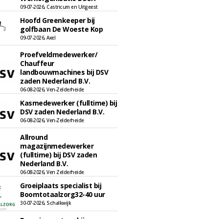
09-07-2026, Castricum en Uitgeest
Hoofd Greenkeeper bij
golfbaan De Woeste Kop
09-07-2026, Axel
Proefveldmedewerker/
Chauffeur
landbouwmachines bij DSV
zaden Nederland B.V.
06-08-2026, Ven-Zelderheide
Kasmedewerker (fulltime) bij
DSV zaden Nederland B.V.
06-08-2026, Ven-Zelderheide
Allround
magazijnmedewerker
(fulltime) bij DSV zaden
Nederland B.V.
06-08-2026, Ven Zelderheide
Groeiplaats specialist bij
Boomtotaalzorg32-40 uur
30-07-2026, Schalkwijk