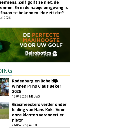
eermens. Zelf golft ze niet, de
enmin. En in de nabije omgeving is
fbaan te bekennen. Hoe zit dat?
uli 2026
DING
Rodenburg en Bobeldijk
winnen Prins Claus Beker
2026
15-07-2026 | NIEUWS
Grasmeesters verder onder
leiding van Hans Kok: 'Voor
onze klanten verandert er
niets'
21-07-2026 | ARTIKEL