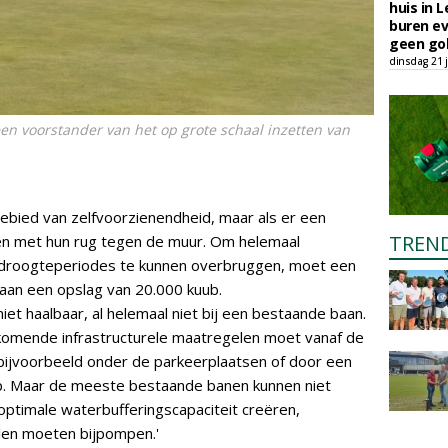
huis in L
buren ev
geen gol
dinsdag 21 j
n voorstander van het op grote schaal inzetten van
ebied van zelfvoorzienendheid, maar als er een
TREN
en met hun rug tegen de muur. Om helemaal
e droogteperiodes te kunnen overbruggen, moet een
aan een opslag van 20.000 kuub.
niet haalbaar, al helemaal niet bij een bestaande baan.
jkomende infrastructurele maatregelen moet vanaf de
 bijvoorbeeld onder de parkeerplaatsen of door een
ap. Maar de meeste bestaande banen kunnen niet
ptimale waterbufferingscapaciteit creëren,
llen moeten bijpompen.'