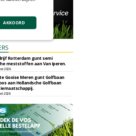
AKKOORD
ERS
rijf Rotterdam gunt semi
he meststoffen aan Van Iperen.
ei 2026
e Gooise Meren gunt Golfbaan
bos aan Hollandsche Golfbaan
tiemaatschappij.
art 2026