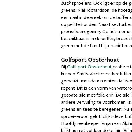
back
sproeiers. Ook ligt er op de 
greens. Niall Richardson, de hoof
eenmaal in de week om de buffer o
op peil te houden. Naast sectorb
precisieberegening. Op het momen
beschikbaar is in de buffer, broe
green met de hand bij, om niet mee
Golfsport Oosterhout
Bij
Golfsport Oosterhout
probeert 
kunnen. Smits Veldhoven heeft hier
gemaakt, met daarin water dat is o
regent. Dit is een vorm van watero
gecoate silo met folie erin. De sil
andere vervuiling te voorkomen. '
greens en tees te beregenen. Nu er
sproeiverbod geldt, blijkt deze buf
Hoofdgreenkeeper Arijan van Alphe
blijkt nu niet voldoende te zijn. 