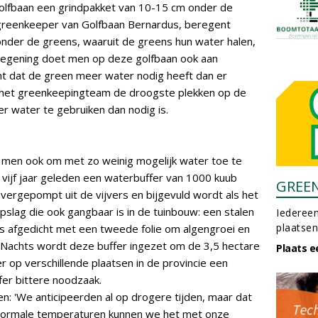
golfbaan een grindpakket van 10-15 cm onder de
dgreenkeeper van Golfbaan Bernardus, beregent
nder de greens, waaruit de greens hun water halen,
eregening doet men op deze golfbaan ook aan
t dat de green meer water nodig heeft dan er
st het greenkeepingteam de droogste plekken op de
r water te gebruiken dan nodig is.
men ook om met zo weinig mogelijk water toe te
 vijf jaar geleden een waterbuffer van 1000 kuub
GREE
vergepompt uit de vijvers en bijgevuld wordt als het
pslag die ook gangbaar is in de tuinbouw: een stalen
Iedereen
plaatsen
o is afgedicht met een tweede folie om algengroei en
s Nachts wordt deze buffer ingezet om de 3,5 hectare
Plaats e
 op verschillende plaatsen in de provincie een
fer bittere noodzaak.
n: 'We anticipeerden al op drogere tijden, maar dat
Bij normale temperaturen kunnen we het met onze