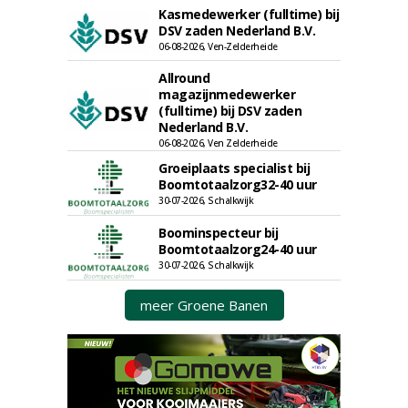
Kasmedewerker (fulltime) bij
DSV zaden Nederland B.V.
06-08-2026, Ven-Zelderheide
Allround
magazijnmedewerker
(fulltime) bij DSV zaden
Nederland B.V.
06-08-2026, Ven Zelderheide
Groeiplaats specialist bij
Boomtotaalzorg32-40 uur
30-07-2026, Schalkwijk
Boominspecteur bij
Boomtotaalzorg24-40 uur
30-07-2026, Schalkwijk
meer Groene Banen