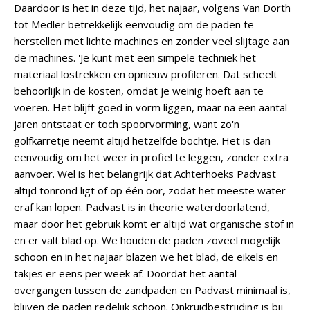
Daardoor is het in deze tijd, het najaar, volgens Van Dorth
tot Medler betrekkelijk eenvoudig om de paden te
herstellen met lichte machines en zonder veel slijtage aan
de machines. 'Je kunt met een simpele techniek het
materiaal lostrekken en opnieuw profileren. Dat scheelt
behoorlijk in de kosten, omdat je weinig hoeft aan te
voeren. Het blijft goed in vorm liggen, maar na een aantal
jaren ontstaat er toch spoorvorming, want zo'n
golfkarretje neemt altijd hetzelfde bochtje. Het is dan
eenvoudig om het weer in profiel te leggen, zonder extra
aanvoer. Wel is het belangrijk dat Achterhoeks Padvast
altijd tonrond ligt of op één oor, zodat het meeste water
eraf kan lopen. Padvast is in theorie waterdoorlatend,
maar door het gebruik komt er altijd wat organische stof in
en er valt blad op. We houden de paden zoveel mogelijk
schoon en in het najaar blazen we het blad, de eikels en
takjes er eens per week af. Doordat het aantal
overgangen tussen de zandpaden en Padvast minimaal is,
blijven de paden redelijk schoon. Onkruidbestrijding is bij