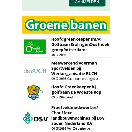
Hoofdgreenkeeper (m/v)
Golfbaan KralingenOosthoek
groepRotterdam
30-07-2026
Meewerkend Voorman
Sportvelden bij
Werkorganisatie BUCH
09-07-2026, Castricum en Uitgeest
Hoofd Greenkeeper bij
golfbaan De Woeste Kop
09-07-2026, Axel
Proefveldmedewerker/
Chauffeur
landbouwmachines bij DSV
zaden Nederland B.V.
06-08-2026, Ven-Zelderheide