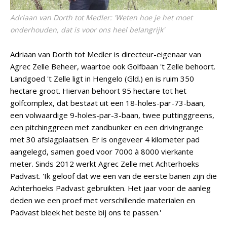
Adriaan van Dorth tot Medler: 'Weten hoe je het moet
onderhouden, dat is voor ons heel belangrijk'
Adriaan van Dorth tot Medler is directeur-eigenaar van
Agrec Zelle Beheer, waartoe ook Golfbaan 't Zelle behoort.
Landgoed 't Zelle ligt in Hengelo (Gld.) en is ruim 350
hectare groot. Hiervan behoort 95 hectare tot het
golfcomplex, dat bestaat uit een 18-holes-par-73-baan,
een volwaardige 9-holes-par-3-baan, twee puttinggreens,
een pitchinggreen met zandbunker en een drivingrange
met 30 afslagplaatsen. Er is ongeveer 4 kilometer pad
aangelegd, samen goed voor 7000 à 8000 vierkante
meter. Sinds 2012 werkt Agrec Zelle met Achterhoeks
Padvast. 'Ik geloof dat we een van de eerste banen zijn die
Achterhoeks Padvast gebruikten. Het jaar voor de aanleg
deden we een proef met verschillende materialen en
Padvast bleek het beste bij ons te passen.'