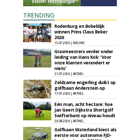
TRENDING
Rodenburg en Bobeldijk
winnen Prins Claus Beker
2026
15-07-2026 | NIEUWS
Grasmeesters verder onder
leiding van Hans Kok: 'Voor
onze klanten verandert er
niets'
21-07-2026 | ARTIKEL
Zeldzame engerling duikt op
golfbaan Anderstein op
17-07-2026 | ARTIKEL
Eén man, acht hectare: hoe
Jan Geert Dijkstra Shortgolf
Swifterbant op niveau houdt
03-08-2026 | ARTIKEL
Golfbaan Waterland kiest als
eerste voor autonome FJD-