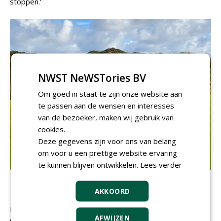
stoppen.'
NWST NeWSTories BV
Om goed in staat te zijn onze website aan
te passen aan de wensen en interesses
van de bezoeker, maken wij gebruik van
cookies.
Deze gegevens zijn voor ons van belang
om voor u een prettige website ervaring
te kunnen blijven ontwikkelen.
Lees verder
'Waste-bunkers zijn prachtig, indien je zandgrond hebt en
veel ruimte'
AKKOORD
Dit laatste heeft Van der Vaart zelf ook gedaan bij zijn
AFWIJZEN
recente renovatieplannen voor onder andere De Hooge