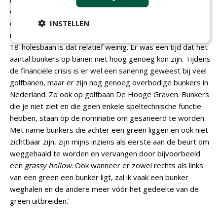
Graven. Zijn eerste presentatie in september werd goed
INSTELLEN
ontvangen door de leden. Het plan voorziet ook in een
reductie van het aantal bunkers naar 25 stuks. 'Voor een
18-holesbaan is dat relatief weinig. Er was een tijd dat het
aantal bunkers op banen niet hoog genoeg kon zijn. Tijdens
de financiële crisis is er wel een sanering geweest bij veel
golfbanen, maar er zijn nog genoeg overbodige bunkers in
Nederland. Zo ook op golfbaan De Hooge Graven. Bunkers
die je niet ziet en die geen enkele speltechnische functie
hebben, staan op de nominatie om gesaneerd te worden.
Met name bunkers die achter een green liggen en ook niet
zichtbaar zijn, zijn mijns inziens als eerste aan de beurt om
weggehaald te worden en vervangen door bijvoorbeeld
een
grassy hollow
. Ook wanneer er zowel rechts als links
van een green een bunker ligt, zal ik vaak een bunker
weghalen en de andere meer vóór het gedeelte van de
green uitbreiden.'