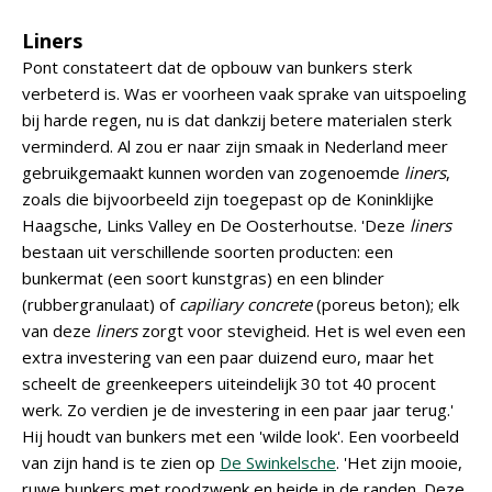
Liners
Pont constateert dat de opbouw van bunkers sterk
verbeterd is. Was er voorheen vaak sprake van uitspoeling
bij harde regen, nu is dat dankzij betere materialen sterk
verminderd. Al zou er naar zijn smaak in Nederland meer
gebruikgemaakt kunnen worden van zogenoemde
liners
,
zoals die bijvoorbeeld zijn toegepast op de Koninklijke
Haagsche, Links Valley en De Oosterhoutse. 'Deze
liners
bestaan uit verschillende soorten producten: een
bunkermat (een soort kunstgras) en een blinder
(rubbergranulaat) of
capiliary concrete
(poreus beton); elk
van deze
liners
zorgt voor stevigheid. Het is wel even een
extra investering van een paar duizend euro, maar het
scheelt de greenkeepers uiteindelijk 30 tot 40 procent
werk. Zo verdien je de investering in een paar jaar terug.'
Hij houdt van bunkers met een 'wilde look'. Een voorbeeld
van zijn hand is te zien op
De Swinkelsche
. 'Het zijn mooie,
ruwe bunkers met roodzwenk en heide in de randen. Deze