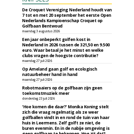
De Croquet Vereniging Nederland houdt van
7 tot en met 20 september het eerste Open
Nederlands Kampioenschap Croquet op
Golfbaan Bentwoud
maandag 3 augustus 2026
Een jaar onbeperkt golfen kost in
Nederland in 2026 tussen de 321,50 en 9.500
euro. Waar betaal je het minst en welke
clubs vragen de hoogste contributie?
maandag 27 juli 2026
Op Ameland gaan golf en ecologisch
natuurbeheer hand in hand
maandag 27 juli 2026
Robotmaaiers op de golfbaan zijn geen
toekomstmuziek meer
donderdag 23 juli 2026
'Hoe komen die daar?' Monika Koning stelt
zich die vraag regelmatig als ze weer
golfballen vindt in en rond de tuin van haar
huis in Leermens. Zelf golft ze niet, de
buren evenmin. En in de nabije omgeving is
geen golfbaan te bekennen. Hoe zit dat?