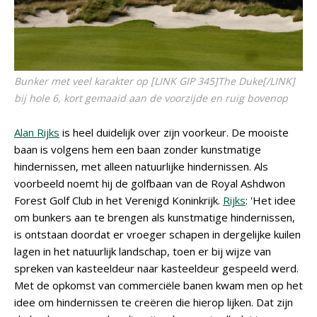
Bunker met veel karakter op [LINK GIP 345]The Duke[/LINK]
bij hole 6, kort gemaaid aan de voorzijde en ruig bovenop
Alan Rijks
is heel duidelijk over zijn voorkeur. De mooiste
baan is volgens hem een baan zonder kunstmatige
hindernissen, met alleen natuurlijke hindernissen. Als
voorbeeld noemt hij de golfbaan van de Royal Ashdwon
Forest Golf Club in het Verenigd Koninkrijk.
Rijks
: 'Het idee
om bunkers aan te brengen als kunstmatige hindernissen,
is ontstaan doordat er vroeger schapen in dergelijke kuilen
lagen in het natuurlijk landschap, toen er bij wijze van
spreken van kasteeldeur naar kasteeldeur gespeeld werd.
Met de opkomst van commerciële banen kwam men op het
idee om hindernissen te creëren die hierop lijken. Dat zijn