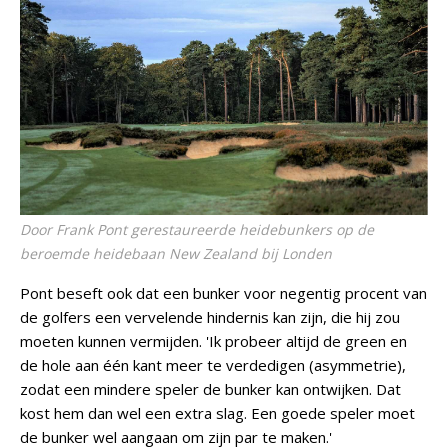
Door Frank Pont gerestaureerde heidebunkers op de
beroemde heidebaan New Zealand bij Londen
Pont beseft ook dat een bunker voor negentig procent van
de golfers een vervelende hindernis kan zijn, die hij zou
moeten kunnen vermijden. 'Ik probeer altijd de green en
de hole aan één kant meer te verdedigen (asymmetrie),
zodat een mindere speler de bunker kan ontwijken. Dat
kost hem dan wel een extra slag. Een goede speler moet
de bunker wel aangaan om zijn par te maken.'