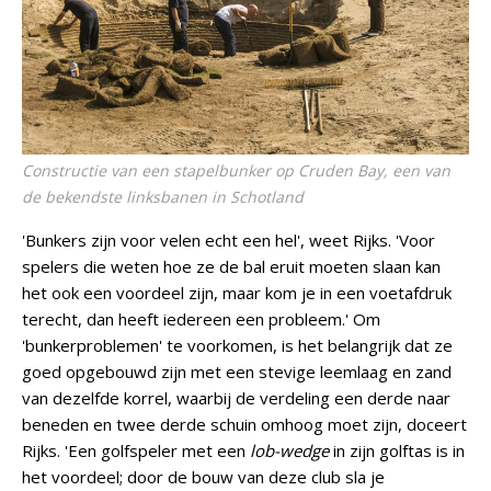
Constructie van een stapelbunker op Cruden Bay, een van
de bekendste linksbanen in Schotland
'Bunkers zijn voor velen echt een hel', weet Rijks. 'Voor
spelers die weten hoe ze de bal eruit moeten slaan kan
het ook een voordeel zijn, maar kom je in een voetafdruk
terecht, dan heeft iedereen een probleem.' Om
'bunkerproblemen' te voorkomen, is het belangrijk dat ze
goed opgebouwd zijn met een stevige leemlaag en zand
van dezelfde korrel, waarbij de verdeling een derde naar
beneden en twee derde schuin omhoog moet zijn, doceert
Rijks. 'Een golfspeler met een
lob-wedge
in zijn golftas is in
het voordeel; door de bouw van deze club sla je