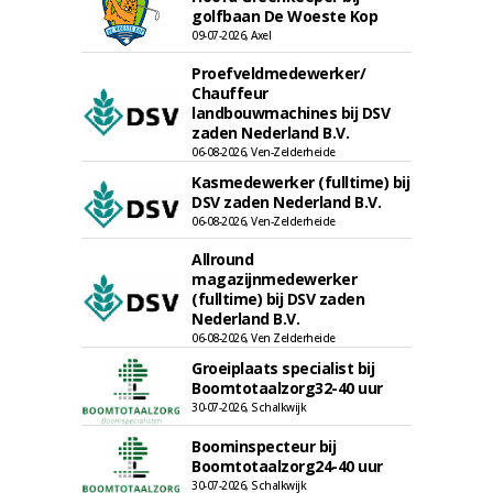
golfbaan De Woeste Kop
09-07-2026, Axel
Proefveldmedewerker/
Chauffeur
landbouwmachines bij DSV
zaden Nederland B.V.
06-08-2026, Ven-Zelderheide
Kasmedewerker (fulltime) bij
DSV zaden Nederland B.V.
06-08-2026, Ven-Zelderheide
Allround
magazijnmedewerker
(fulltime) bij DSV zaden
Nederland B.V.
06-08-2026, Ven Zelderheide
Groeiplaats specialist bij
Boomtotaalzorg32-40 uur
30-07-2026, Schalkwijk
Boominspecteur bij
Boomtotaalzorg24-40 uur
30-07-2026, Schalkwijk