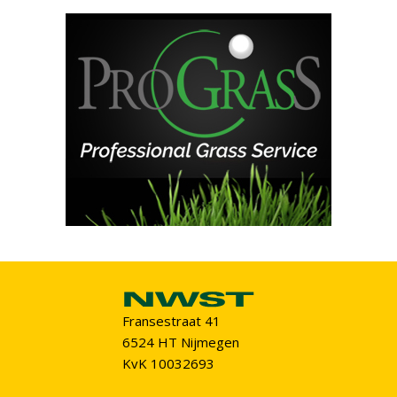
Fransestraat 41
6524 HT Nijmegen
KvK 10032693