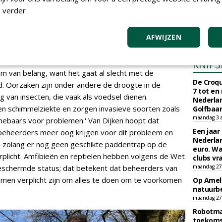
n belanden in een waterafvoerput; dan wordt de
Gemeent
 verder
nderd', zo schetst Van Dijken de impact die het
Naarder
ebben op de biodiversiteit. 'Er kan natuurlijk ook een
Exploita
vrijdag 6 ma
den.'
AFWIJZEN
KNIPS
om van belang, want het gaat al slecht met de
De Croqu
d. Oorzaken zijn onder andere de droogte in de
7 tot en
g van insecten, die vaak als voedsel dienen.
Nederla
en schimmelziekte en zorgen invasieve soorten zoals
Golfbaa
maandag 3 
nnebaars voor problemen.' Van Dijken hoopt dat
Een jaar
beheerders meer oog krijgen voor dit probleem en
Nederlan
n, zolang er nog geen geschikte paddentrap op de
euro. Wa
 verplicht. Amfibieën en reptielen hebben volgens de Wet
clubs vr
eschermde status; dat betekent dat beheerders van
maandag 27 
men verplicht zijn om alles te doen om te voorkomen
Op Amela
natuurb
maandag 27 
Robotmaa
toekoms