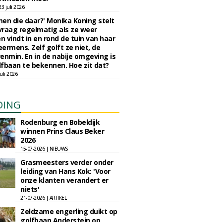
 juli 2026
en die daar?' Monika Koning stelt
 vraag regelmatig als ze weer
en vindt in en rond de tuin van haar
eermens. Zelf golft ze niet, de
enmin. En in de nabije omgeving is
fbaan te bekennen. Hoe zit dat?
uli 2026
DING
Rodenburg en Bobeldijk
winnen Prins Claus Beker
2026
15-07-2026 | NIEUWS
Grasmeesters verder onder
leiding van Hans Kok: 'Voor
onze klanten verandert er
niets'
21-07-2026 | ARTIKEL
Zeldzame engerling duikt op
golfbaan Anderstein op