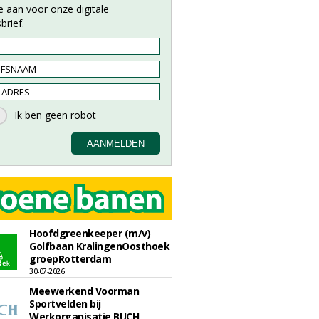
e aan voor onze digitale
brief.
Hoofdgreenkeeper (m/v)
Golfbaan KralingenOosthoek
groepRotterdam
30-07-2026
Meewerkend Voorman
Sportvelden bij
Werkorganisatie BUCH