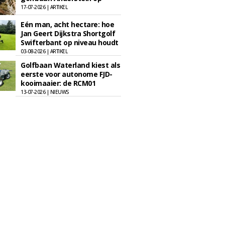
17-07-2026 | ARTIKEL
Eén man, acht hectare: hoe
Jan Geert Dijkstra Shortgolf
Swifterbant op niveau houdt
03-08-2026 | ARTIKEL
Golfbaan Waterland kiest als
eerste voor autonome FJD-
kooimaaier: de RCM01
13-07-2026 | NIEUWS