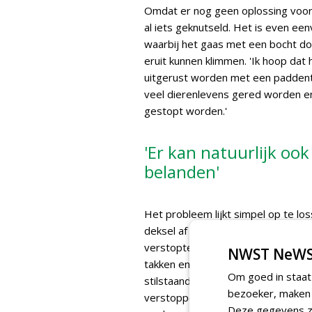
Omdat er nog geen oplossing voor d
al iets geknutseld. Het is even een
waarbij het gaas met een bocht do
eruit kunnen klimmen. 'Ik hoop da
uitgerust worden met een paddent
veel dierenlevens gered worden en
gestopt worden.'
'Er kan natuurlijk oo
belanden'
Het probleem lijkt simpel op te lo
deksel af te dekken met gaas, maar
verstopte waterafvoer, en bij gaa
NWST NeWS
takken en bladeren. Amfibieën en r
Om goed in staat
stilstaand water en overgangen va
bezoeker, maken w
verstoppen en nageslacht kunnen pr
Deze gegevens zi