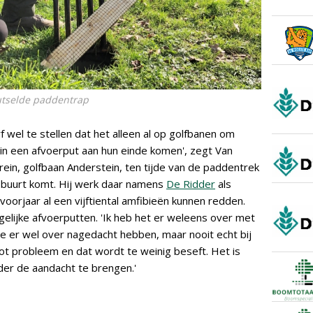
nutselde paddentrap
rf wel te stellen dat het alleen al op golfbanen om
 in een afvoerput aan hun einde komen', zegt Van
errein, golfbaan Anderstein, ten tijde van de paddentrek
de buurt komt. Hij werk daar namens
De Ridder
als
voorjaar al een vijftiental amfibieën kunnen redden.
rgelijke afvoerputten. 'Ik heb het er weleens over met
 ze er wel over nagedacht hebben, maar nooit echt bij
ot probleem en dat wordt te weinig beseft. Het is
er de aandacht te brengen.'