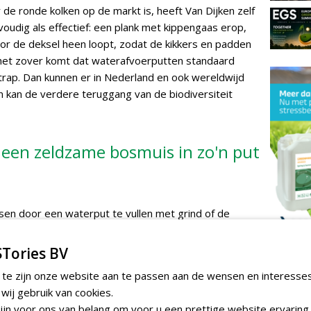
e ronde kolken op de markt is, heeft Van Dijken zelf
voudig als effectief: een plank met kippengaas erop,
or de deksel heen loopt, zodat de kikkers en padden
t het zover komt dat waterafvoerputten standaard
rap. Dan kunnen er in Nederland en ook wereldwijd
 kan de verdere teruggang van de biodiversiteit
k een zeldzame bosmuis in zo'n put
ssen door een waterput te vullen met grind of de
 dat werkt niet. Grind zorgt al snel voor een
s op de deksel gebeurt dit ook door opeenhoping van
Tories BV
TEND
eptielen komen op veel golfbaan voor. Ze zijn gek op
 te zijn onze website aan te passen aan de wensen en interesse
Sportbed
n water naar land, waar ze zich goed kunnen
organisc
ij gebruik van cookies.
oduceren. 'Stel, er zitten tien kamsalamanders in een
zondag 17 m
jn voor ons van belang om voor u een prettige website ervaring 