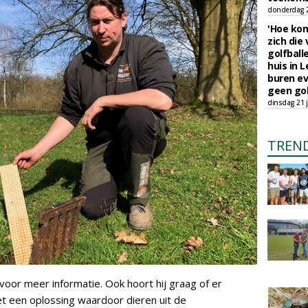
donderdag 23
'Hoe kom
zich die
golfball
huis in L
buren ev
geen gol
dinsdag 21 j
TREN
voor meer informatie. Ook hoort hij graag of er
met een oplossing waardoor dieren uit de