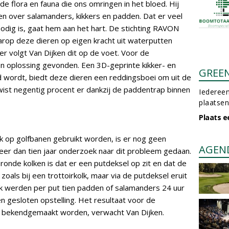
 de flora en fauna die ons omringen in het bloed. Hij
en over salamanders, kikkers en padden. Dat er veel
nodig is, gaat hem aan het hart. De stichting RAVON
rop deze dieren op eigen kracht uit waterputten
ger volgt Van Dijken dit op de voet. Voor de
en oplossing gevonden. Een 3D-geprinte kikker- en
GREE
d wordt, biedt deze dieren een reddingsboei om uit de
wist negentig procent er dankzij de paddentrap binnen
Iedereen
plaatsen
Plaats e
k op golfbanen gebruikt worden, is er nog geen
AGEN
eer dan tien jaar onderzoek naar dit probleem gedaan.
 ronde kolken is dat er een putdeksel op zit en dat de
zoals bij een trottoirkolk, maar via de putdeksel eruit
k werden per put tien padden of salamanders 24 uur
 gesloten opstelling. Het resultaat voor de
r bekendgemaakt worden, verwacht Van Dijken.