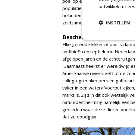
poel op een golfbaan. Drie daarva
ontwikkelen.
Lees
populatie met dertig procent vermi
belanden in de waterafvoerput kan h
zeldzame bosmuis in zo'n put belan
INSTELLEN
Beschermde status
Elke geredde kikker of pad is daar
amfibieën en reptielen in Nederlan
afgelopen jaren en de achteruitgan
'Daarnaast heerst er wereldwijd e
Amerikaanse rivierkreeft of de zo
collega-greenkeepers en golfbaan
vaker in een waterafvoerput kijke
markt is. Zij zijn dit ook wettelijk
natuurbescherming namelijk een b
gebieden waar deze dieren voorko
dat ze doodgaan.