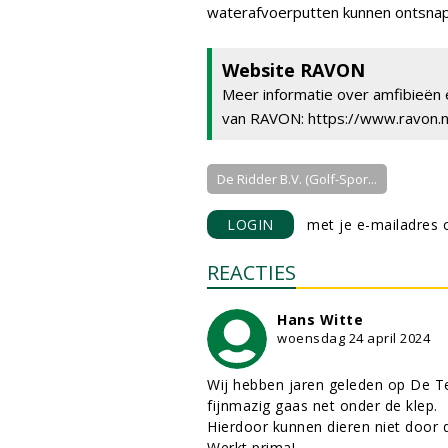
waterafvoerputten kunnen ontsna
Website RAVON
Meer informatie over amfibieën 
van RAVON: https://www.ravon.nl
De Ridder B.V. (Golf-Spor...
LOGIN
met je e-mailadres o
REACTIES
Hans Witte
woensdag 24 april 2024
Wij hebben jaren geleden op De Te
fijnmazig gaas net onder de klep.
Hierdoor kunnen dieren niet door d
Werkt prima!