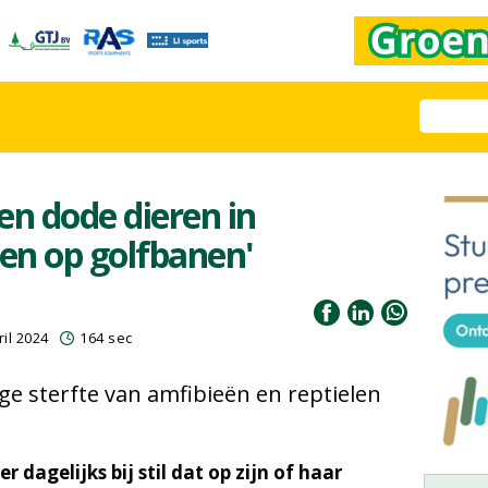
den dode dieren in
en op golfbanen'
il 2024
164 sec
 sterfte van amfibieën en reptielen
r dagelijks bij stil dat op zijn of haar