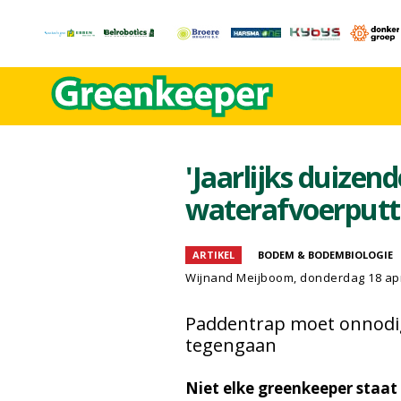
'Jaarlijks duizen
waterafvoerputt
ARTIKEL
BODEM & BODEMBIOLOGIE
Wijnand Meijboom
, donderdag 18 apr
Paddentrap moet onnodige
tegengaan
Niet elke greenkeeper staat e