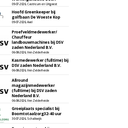
09-07-2026, Castricum en Uitgeest
Hoofd Greenkeeper bij
golfbaan De Woeste Kop
09-07-2026, Axel
Proefveldmedewerker/
Chauffeur
landbouwmachines bij DSV
zaden Nederland B.V.
06-08-2026, Ven-Zelderheide
Kasmedewerker (fulltime) bij
DSV zaden Nederland B.V.
06-08-2026, Ven-Zelderheide
Allround
magazijnmedewerker
(fulltime) bij DSV zaden
Nederland B.V.
06-08-2026, Ven Zelderheide
Groeiplaats specialist bij
Boomtotaalzorg32-40 uur
30-07-2026, Schalkwijk