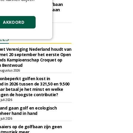
e Gooise Meren gunt Golfbaan
bos aan Hollandsche Golfbaan
tiemaatschappij.
art 2026
AKKOORD
ELS
et Vereniging Nederland houdt van
 met 20 september het eerste Open
nds Kampioenschap Croquet op
n Bentwoud
augustus 2026
 onbeperkt golfen kost in
d in 2026 tussen de 321,50 en 9.500
ar betaal je het minst en welke
agen de hoogste contributie?
juli 2026
nd gaan golf en ecologisch
eheer hand in hand
juli 2026
iers op de golfbaan zijn geen
tmuziek meer