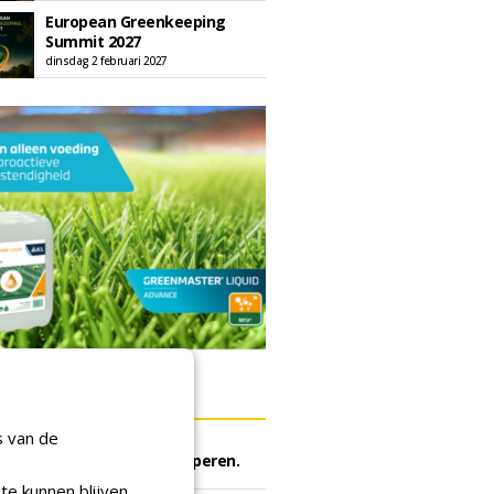
European Greenkeeping
Summit 2027
dinsdag 2 februari 2027
ERS
s van de
rijf Rotterdam gunt semi
he meststoffen aan Van Iperen.
ei 2026
te kunnen blijven