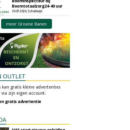
Boominspecteur bij
Boomtotaalzorg24-40 uur
30-07-2026, Schalkwijk
meer Groene Banen
N OUTLET
 kan gratis kleine advertenties
 via zijn eigen account.
en gratis advertentie
DA
HAS start nieuwe opleiding