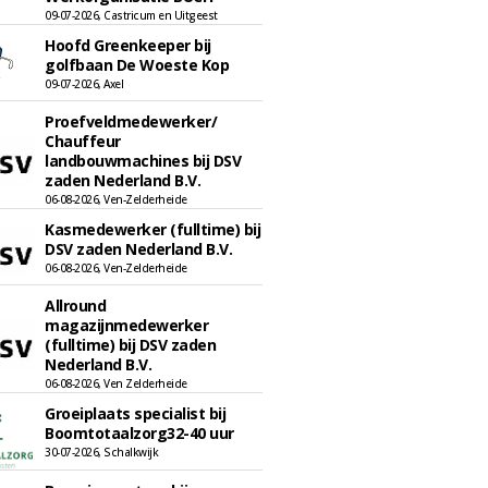
09-07-2026, Castricum en Uitgeest
Hoofd Greenkeeper bij
golfbaan De Woeste Kop
09-07-2026, Axel
Proefveldmedewerker/
Chauffeur
landbouwmachines bij DSV
zaden Nederland B.V.
06-08-2026, Ven-Zelderheide
Kasmedewerker (fulltime) bij
DSV zaden Nederland B.V.
06-08-2026, Ven-Zelderheide
Allround
magazijnmedewerker
(fulltime) bij DSV zaden
Nederland B.V.
06-08-2026, Ven Zelderheide
Groeiplaats specialist bij
Boomtotaalzorg32-40 uur
30-07-2026, Schalkwijk