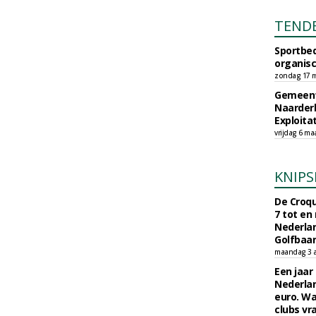
TEND
Sportbed
organisc
zondag 17 m
Gemeent
Naarder
Exploita
vrijdag 6 ma
KNIPS
De Croqu
7 tot en
Nederla
Golfbaa
maandag 3 
Een jaar
Nederlan
euro. Wa
clubs vr