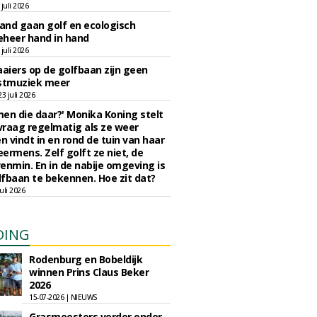
juli 2026
nd gaan golf en ecologisch
eheer hand in hand
juli 2026
iers op de golfbaan zijn geen
tmuziek meer
 juli 2026
en die daar?' Monika Koning stelt
 vraag regelmatig als ze weer
en vindt in en rond de tuin van haar
eermens. Zelf golft ze niet, de
enmin. En in de nabije omgeving is
fbaan te bekennen. Hoe zit dat?
uli 2026
DING
Rodenburg en Bobeldijk
winnen Prins Claus Beker
2026
15-07-2026 | NIEUWS
Grasmeesters verder onder