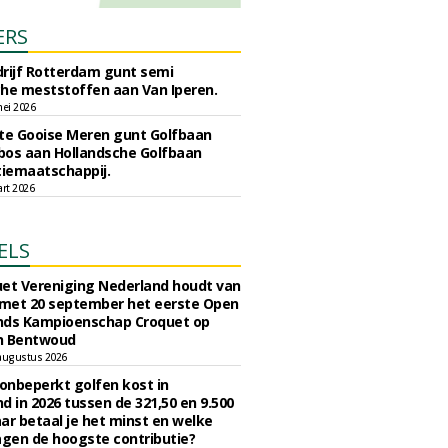
ERS
rijf Rotterdam gunt semi
he meststoffen aan Van Iperen.
ei 2026
e Gooise Meren gunt Golfbaan
bos aan Hollandsche Golfbaan
tiemaatschappij.
art 2026
ELS
et Vereniging Nederland houdt van
 met 20 september het eerste Open
nds Kampioenschap Croquet op
n Bentwoud
augustus 2026
 onbeperkt golfen kost in
d in 2026 tussen de 321,50 en 9.500
ar betaal je het minst en welke
agen de hoogste contributie?