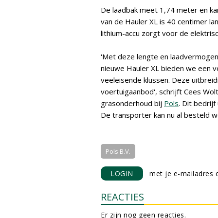
De laadbak meet 1,74 meter en kan
van de Hauler XL is 40 centimer l
lithium-accu zorgt voor de elektris
'Met deze lengte en laadvermogen is
nieuwe Hauler XL bieden we een v
veeleisende klussen. Deze uitbreid
voertuigaanbod', schrijft Cees Wol
grasonderhoud bij
Pols
. Dit bedrij
De transporter kan nu al besteld 
Pols B.V.
LOGIN
met je e-mailadres o
REACTIES
Er zijn nog geen reacties.