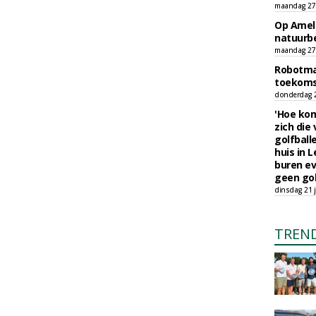
maandag 27 
Op Amela
natuurb
maandag 27 
Robotmaa
toekoms
donderdag 23
'Hoe kom
zich die
golfball
huis in L
buren ev
geen gol
dinsdag 21 j
TREN