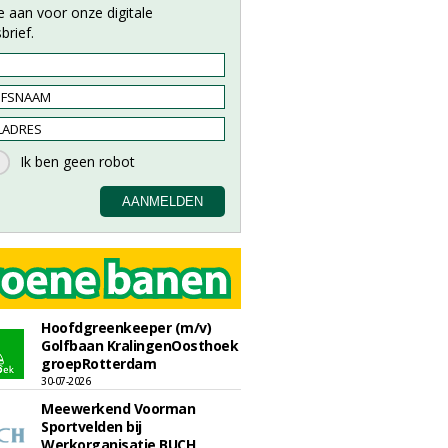
e aan voor onze digitale
brief.
Hoofdgreenkeeper (m/v)
Golfbaan KralingenOosthoek
groepRotterdam
30-07-2026
Meewerkend Voorman
Sportvelden bij
Werkorganisatie BUCH