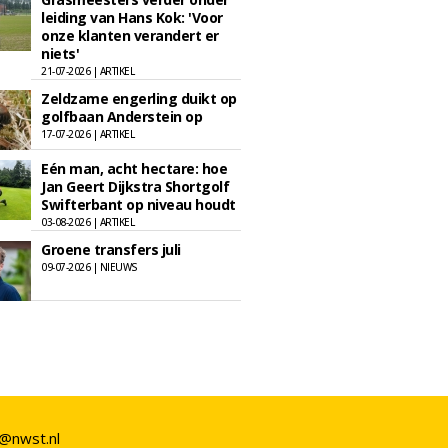
leiding van Hans Kok: 'Voor
onze klanten verandert er
niets'
21-07-2026 | ARTIKEL
Zeldzame engerling duikt op
golfbaan Anderstein op
17-07-2026 | ARTIKEL
Eén man, acht hectare: hoe
Jan Geert Dijkstra Shortgolf
Swifterbant op niveau houdt
03-08-2026 | ARTIKEL
Groene transfers juli
09-07-2026 | NIEUWS
o@nwst.nl