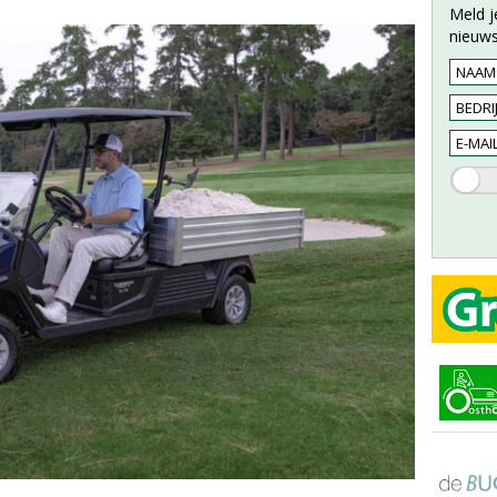
Meld j
nieuws