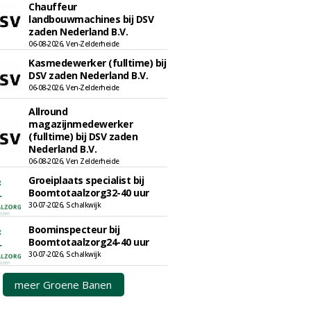
Chauffeur
landbouwmachines bij DSV
zaden Nederland B.V.
06-08-2026, Ven-Zelderheide
Kasmedewerker (fulltime) bij
DSV zaden Nederland B.V.
06-08-2026, Ven-Zelderheide
Allround
magazijnmedewerker
(fulltime) bij DSV zaden
Nederland B.V.
06-08-2026, Ven Zelderheide
Groeiplaats specialist bij
Boomtotaalzorg32-40 uur
30-07-2026, Schalkwijk
Boominspecteur bij
Boomtotaalzorg24-40 uur
30-07-2026, Schalkwijk
meer Groene Banen