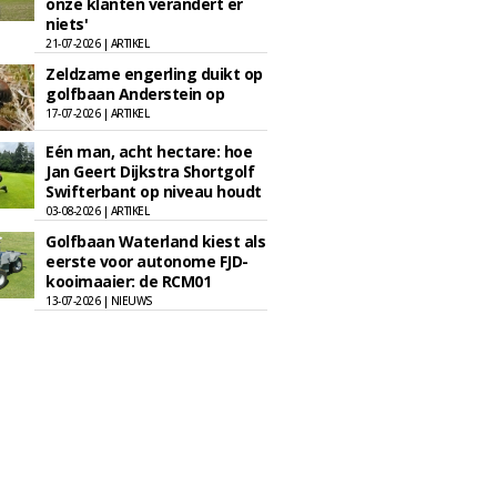
onze klanten verandert er
niets'
21-07-2026 | ARTIKEL
Zeldzame engerling duikt op
golfbaan Anderstein op
17-07-2026 | ARTIKEL
Eén man, acht hectare: hoe
Jan Geert Dijkstra Shortgolf
Swifterbant op niveau houdt
03-08-2026 | ARTIKEL
Golfbaan Waterland kiest als
eerste voor autonome FJD-
kooimaaier: de RCM01
13-07-2026 | NIEUWS