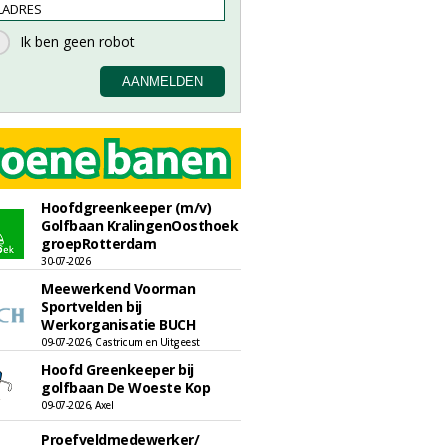
Hoofdgreenkeeper (m/v)
Golfbaan KralingenOosthoek
groepRotterdam
30-07-2026
Meewerkend Voorman
Sportvelden bij
Werkorganisatie BUCH
09-07-2026, Castricum en Uitgeest
Hoofd Greenkeeper bij
golfbaan De Woeste Kop
09-07-2026, Axel
Proefveldmedewerker/