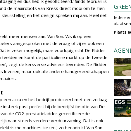
daging en dus heb ik gesolliciteerd.' Sinds februari is
GREE
Ik vond de maairobots van Kress direct mooi om te zien.
leurstelling en het design spreken mij aan. Heel net
Iedereen
plaatsen
Plaats e
eekt meer mensen aan. Van Son: 'Als ik op een
pelers aangesproken met de vraag of zij er ook een
AGEN
Dat is zeker mogelijk, maar voorlopig richt De Ridder
ortvelden en komt de particuliere markt op de tweede
slepen', zegt de kersverse adviseur tevreden. De Ridder
bots leveren, maar ook alle andere handgereedschappen
smaaiers.
nt
p een accu en het bedrijf produceert met een zo laag
insteek past perfect bij de bedrijfsfilosofie van De
 van de CO2-prestatieladder gecertificeerde
elijk naar steeds verdere verduurzaming. Dat is ook
 elektrische machines kiezen', zo benadrukt Van Son.