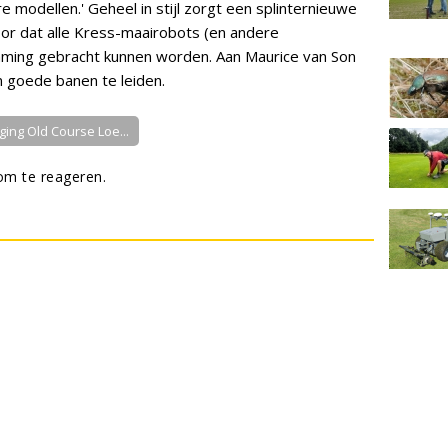
 modellen.' Geheel in stijl zorgt een splinternieuwe
oor dat alle Kress-maairobots (en andere
ming gebracht kunnen worden. Aan Maurice van Son
n goede banen te leiden.
ging Old Course Loe...
m te reageren.