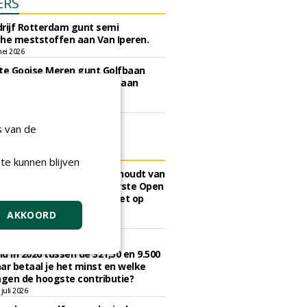
ERS
rijf Rotterdam gunt semi
he meststoffen aan Van Iperen.
ei 2026
e Gooise Meren gunt Golfbaan
bos aan Hollandsche Golfbaan
tiemaatschappij.
art 2026
s van de
ELS
te kunnen blijven
et Vereniging Nederland houdt van
 met 20 september het eerste Open
nds Kampioenschap Croquet op
n Bentwoud
AKKOORD
augustus 2026
 onbeperkt golfen kost in
d in 2026 tussen de 321,50 en 9.500
ar betaal je het minst en welke
agen de hoogste contributie?
juli 2026