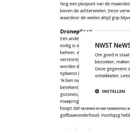
Nog een pluspunt van de maairobot
boven de achterwielen. Deze verwi
waardoor de wielen altijd grip blij
Dronepiloot
Een ander belangrijk unique sellin
NWST NeWS
nodig is om de satellietontvangst
beheer, waardoor het signaal heel 
Om goed in staat
verstoring, bijvoorbeeld door bom
bezoeker, maken w
worden door De Ridder in eerste i
Deze gegevens zi
tijdwinst is te behalen, maar gebrui
ontwikkelen.
Lees
'Ik ben nu druk bezig met het intern
betekent veel rekenwerk. Je moet 
INSTELLEN
gozones, het gewenste maaibeeld e
maaiprogramma te komen.' Zijn acht
hoopt dat drones in de toekomst e
golfbaanonderhoud. Voorlopig hebb