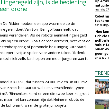
 ingeregeld zijn, is de bediening
Op Amela
natuurb
 een drone'
maandag 27 
Robotmaa
toekoms
an De Ridder hebben een app waarmee ze de
donderdag 23
regelen doet Van Son. 'Een golfbaan leeft; dat
'Hoe kom
leens veranderen. Als de robots eenmaal ingeregeld
zich die
golfball
t als bij een drone.' Zoals eerder vermeld, betekent de
huis in L
ostenbesparing of personele bezuiniging. Uiteraard
buren ev
keepers vrij te spelen voor andere taken. 'Ik denk
geen gol
ne techniek zelfs kan helpen om meer jongeren aan te
dinsdag 21 j
TREN
 model KR236E, dat tussen 24.000 m2 en 38.000 m2
an Kress bestaat uit wel tien verschillende typen
 m2. 'Binnenkort komt er een die twee keer zo groot
en, maar het kan zomaar zijn dat kleinere robots de
 de luchtvaart, waar de grote jumbojets