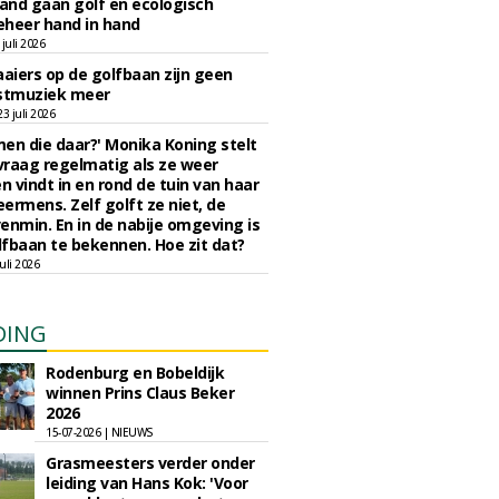
nd gaan golf en ecologisch
eheer hand in hand
juli 2026
iers op de golfbaan zijn geen
tmuziek meer
 juli 2026
en die daar?' Monika Koning stelt
 vraag regelmatig als ze weer
en vindt in en rond de tuin van haar
eermens. Zelf golft ze niet, de
enmin. En in de nabije omgeving is
fbaan te bekennen. Hoe zit dat?
uli 2026
DING
Rodenburg en Bobeldijk
winnen Prins Claus Beker
2026
15-07-2026 | NIEUWS
Grasmeesters verder onder
leiding van Hans Kok: 'Voor