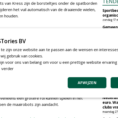
TEND
s van Kress zijn de borsteltjes onder de spatborden
jderen het vuil automatisch van de draaiende wielen,
Sportbed
organisc
ven houden.
zondag 17 m
Gemeent
Naarder
gpoint van de Kress-maairobots is dat er geen antenne
Exploita
Tories BV
 te verbeteren. 'Kress heeft een eigen RTK-systeem in
vrijdag 6 ma
sterk is en de maairobots niet gevoelig zijn voor
 te zijn onze website aan te passen aan de wensen en interesse
en rond een golfbaan of sportveld.' De maairobots
ij gebruik van cookies.
KNIPS
nstantie ingezet op roughs, omdat daar de meeste
jn voor ons van belang om voor u een prettige website ervaring 
k op fairways en tees is ook mogelijk, legt Van Son uit.
De Croqu
 verder
7 tot en
 uitrollen en het zo efficiënt mogelijk inmeten. Dat
Nederla
dan bijvoorbeeld rekening houden met obstakels, no-
Golfbaa
AFWIJZEN
n de locatie van het laadstation om tot een ideaal
maandag 3 
ergrond als dronepiloot helpt hem bij dit werk. Hij
Een jaar
Nederlan
veneens een grotere rol kunnen spelen in het
euro. Wa
en de maairobots zijn aandacht.
clubs vr
maandag 27 