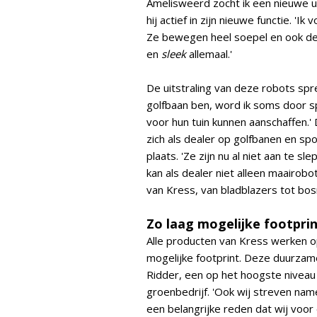
Amelisweerd zocht ik een nieuwe uit
hij actief in zijn nieuwe functie. '
Ze bewegen heel soepel en ook de k
en
sleek
allemaal.'
De uitstraling van deze robots spr
golfbaan ben, word ik soms door s
voor hun tuin kunnen aanschaffen.' 
zich als dealer op golfbanen en sp
plaats. 'Ze zijn nu al niet aan te 
kan als dealer niet alleen maairo
van Kress, van bladblazers tot bo
Zo laag mogelijke footpri
Alle producten van Kress werken o
mogelijke footprint. Deze duurzame 
Ridder, een op het hoogste niveau
groenbedrijf. 'Ook wij streven nam
een belangrijke reden dat wij voor