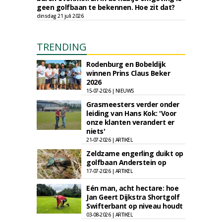
geen golfbaan te bekennen. Hoe zit dat?
dinsdag 21 juli 2026
TRENDING
Rodenburg en Bobeldijk
winnen Prins Claus Beker
2026
15-07-2026 | NIEUWS
Grasmeesters verder onder
leiding van Hans Kok: 'Voor
onze klanten verandert er
niets'
21-07-2026 | ARTIKEL
Zeldzame engerling duikt op
golfbaan Anderstein op
17-07-2026 | ARTIKEL
Eén man, acht hectare: hoe
Jan Geert Dijkstra Shortgolf
Swifterbant op niveau houdt
03-08-2026 | ARTIKEL