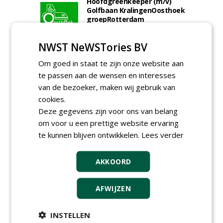
Hoofdgreenkeeper (m/v)
Golfbaan KralingenOosthoek
groepRotterdam
30-07-2026
Meewerkend Voorman
NWST NeWSTories BV
Sportvelden bij
Werkorganisatie BUCH
Om goed in staat te zijn onze website aan
09-07-2026, Castricum en Uitgeest
te passen aan de wensen en interesses
Hoofd Greenkeeper bij
van de bezoeker, maken wij gebruik van
golfbaan De Woeste Kop
cookies.
09-07-2026, Axel
Deze gegevens zijn voor ons van belang
Proefveldmedewerker/
om voor u een prettige website ervaring
Chauffeur
te kunnen blijven ontwikkelen.
Lees verder
landbouwmachines bij DSV
zaden Nederland B.V.
06-08-2026, Ven-Zelderheide
AKKOORD
Kasmedewerker (fulltime) bij
DSV zaden Nederland B.V.
06-08-2026, Ven-Zelderheide
AFWIJZEN
Allround
magazijnmedewerker
INSTELLEN
(fulltime) bij DSV zaden