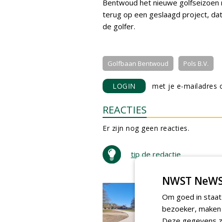
Bentwoud het nieuwe golfseizoen 
terug op een geslaagd project, dat
de golfer.
Golfbaan Bentwoud
Pols B.V.
LOGIN
met je e-mailadres o
REACTIES
Er zijn nog geen reacties.
tip de redactie
NWST NeWS
Om goed in staat
bezoeker, maken w
Deze gegevens zi