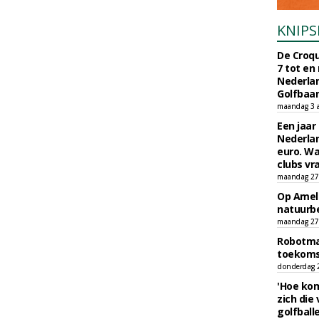
KNIPS
De Croqu
7 tot en
Nederla
Golfbaa
maandag 3 
Een jaar
Nederlan
euro. Wa
clubs vr
maandag 27 
Op Amela
natuurb
maandag 27 
Robotmaa
toekoms
donderdag 23
'Hoe kom
zich die
golfball