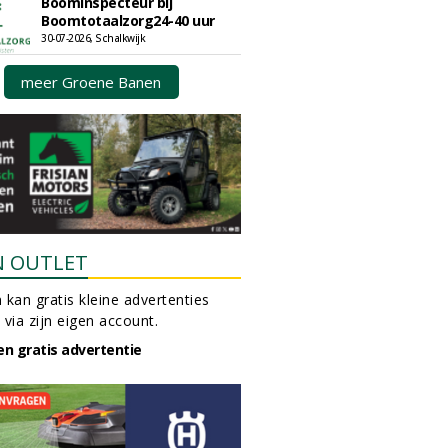
Boominspecteur bij
Boomtotaalzorg24-40 uur
30-07-2026, Schalkwijk
meer Groene Banen
N OUTLET
 kan gratis kleine advertenties
 via zijn eigen account.
en gratis advertentie