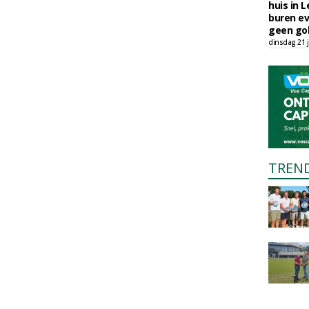
huis in L
buren ev
geen gol
dinsdag 21 j
TREN