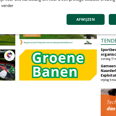
 verder
AFWIJZEN
TEND
Sportbed
organisc
zondag 17 m
Gemeent
Naarder
Exploita
vrijdag 6 ma