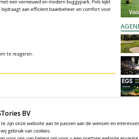
met een vernieuwd en modern buggypark. Pols kijkt
 bijdraagt aan efficiënt baanbeheer en comfort voor
AGEN
m te reageren.
Tories BV
 te zijn onze website aan te passen aan de wensen en interesse
ij gebruik van cookies.
jn voor ons van belang om voor u een prettige website ervaring 