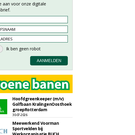
e aan voor onze digitale
brief.
Hoofdgreenkeeper (m/v)
Golfbaan KralingenOosthoek
groepRotterdam
30-07-2026
Meewerkend Voorman
Sportvelden bij
Werkorganisatie BUCH