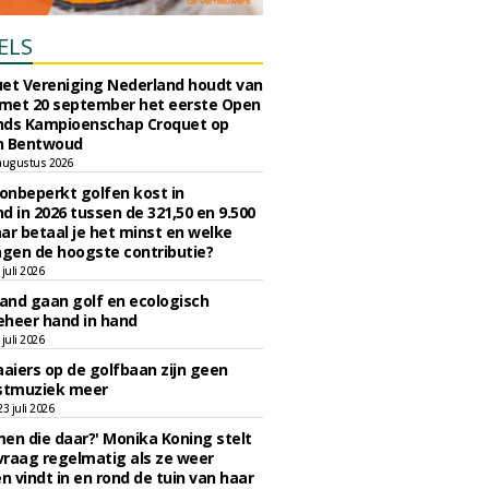
ELS
et Vereniging Nederland houdt van
 met 20 september het eerste Open
nds Kampioenschap Croquet op
n Bentwoud
augustus 2026
 onbeperkt golfen kost in
d in 2026 tussen de 321,50 en 9.500
ar betaal je het minst en welke
agen de hoogste contributie?
juli 2026
nd gaan golf en ecologisch
eheer hand in hand
juli 2026
iers op de golfbaan zijn geen
tmuziek meer
 juli 2026
en die daar?' Monika Koning stelt
 vraag regelmatig als ze weer
en vindt in en rond de tuin van haar