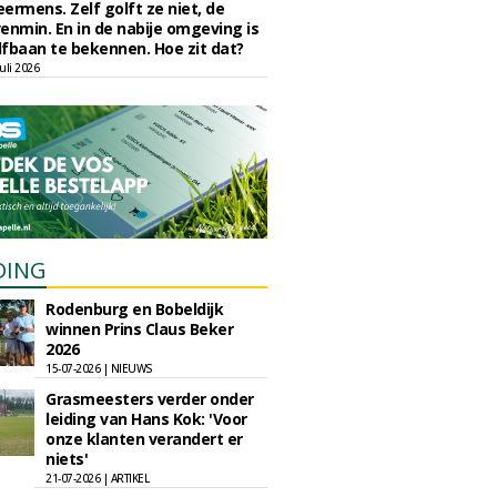
eermens. Zelf golft ze niet, de
enmin. En in de nabije omgeving is
fbaan te bekennen. Hoe zit dat?
uli 2026
DING
Rodenburg en Bobeldijk
winnen Prins Claus Beker
2026
15-07-2026 | NIEUWS
Grasmeesters verder onder
leiding van Hans Kok: 'Voor
onze klanten verandert er
niets'
21-07-2026 | ARTIKEL