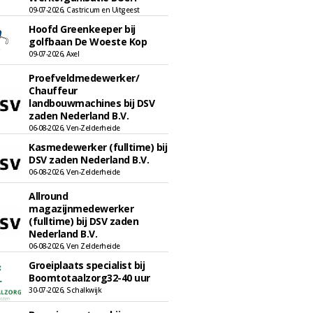
09-07-2026, Castricum en Uitgeest
Hoofd Greenkeeper bij
golfbaan De Woeste Kop
09-07-2026, Axel
Proefveldmedewerker/
Chauffeur
landbouwmachines bij DSV
zaden Nederland B.V.
06-08-2026, Ven-Zelderheide
Kasmedewerker (fulltime) bij
DSV zaden Nederland B.V.
06-08-2026, Ven-Zelderheide
Allround
magazijnmedewerker
(fulltime) bij DSV zaden
Nederland B.V.
06-08-2026, Ven Zelderheide
Groeiplaats specialist bij
Boomtotaalzorg32-40 uur
30-07-2026, Schalkwijk