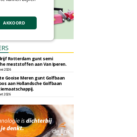
AKKOORD
ERS
rijf Rotterdam gunt semi
he meststoffen aan Van Iperen.
ei 2026
e Gooise Meren gunt Golfbaan
bos aan Hollandsche Golfbaan
tiemaatschappij.
art 2026