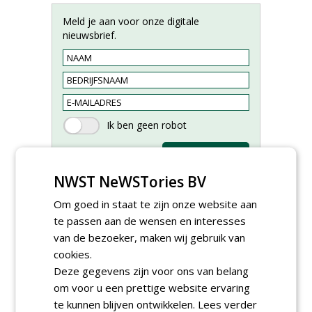
Meld je aan voor onze digitale
nieuwsbrief.
NWST NeWSTories BV
Om goed in staat te zijn onze website aan
te passen aan de wensen en interesses
van de bezoeker, maken wij gebruik van
Hoofdgreenkeeper (m/v)
Golfbaan KralingenOosthoek
cookies.
groepRotterdam
Deze gegevens zijn voor ons van belang
30-07-2026
om voor u een prettige website ervaring
Meewerkend Voorman
te kunnen blijven ontwikkelen.
Lees verder
Sportvelden bij