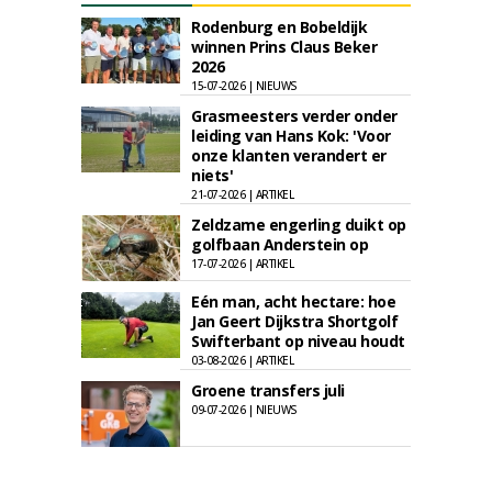
Rodenburg en Bobeldijk
winnen Prins Claus Beker
2026
15-07-2026 | NIEUWS
Grasmeesters verder onder
leiding van Hans Kok: 'Voor
onze klanten verandert er
niets'
21-07-2026 | ARTIKEL
Zeldzame engerling duikt op
golfbaan Anderstein op
17-07-2026 | ARTIKEL
Eén man, acht hectare: hoe
Jan Geert Dijkstra Shortgolf
Swifterbant op niveau houdt
03-08-2026 | ARTIKEL
Groene transfers juli
09-07-2026 | NIEUWS