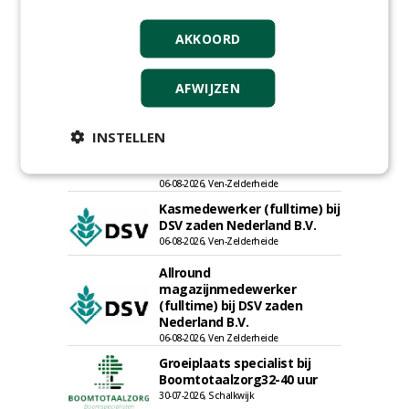
Werkorganisatie BUCH
09-07-2026, Castricum en Uitgeest
AKKOORD
Hoofd Greenkeeper bij
golfbaan De Woeste Kop
AFWIJZEN
09-07-2026, Axel
Proefveldmedewerker/
Chauffeur
INSTELLEN
landbouwmachines bij DSV
zaden Nederland B.V.
06-08-2026, Ven-Zelderheide
Kasmedewerker (fulltime) bij
DSV zaden Nederland B.V.
06-08-2026, Ven-Zelderheide
Allround
magazijnmedewerker
(fulltime) bij DSV zaden
Nederland B.V.
06-08-2026, Ven Zelderheide
Groeiplaats specialist bij
Boomtotaalzorg32-40 uur
30-07-2026, Schalkwijk