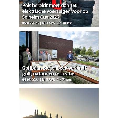
Pols bereidt meer dan 160
elektrische voertuigen voor op
Solheim Cup 2026
05-08-2026 | NIEUWS
38 sec
Golfbaan Bleijenbeek verbindt
golf, natuur en recreatie
04-08-2026 | NIEUWS
71 sec