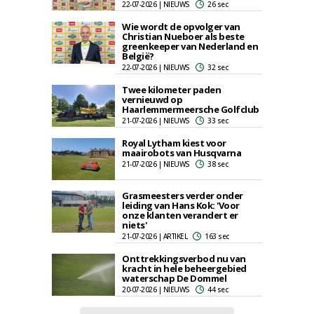
22-07-2026 | NIEUWS
26 sec
Wie wordt de opvolger van
Christian Nueboer als beste
greenkeeper van Nederland en
België?
22-07-2026 | NIEUWS
32 sec
Twee kilometer paden
vernieuwd op
Haarlemmermeersche Golfclub
21-07-2026 | NIEUWS
33 sec
Royal Lytham kiest voor
maairobots van Husqvarna
21-07-2026 | NIEUWS
38 sec
Grasmeesters verder onder
leiding van Hans Kok: 'Voor
onze klanten verandert er
niets'
21-07-2026 | ARTIKEL
163 sec
Onttrekkingsverbod nu van
kracht in hele beheergebied
waterschap De Dommel
20-07-2026 | NIEUWS
44 sec