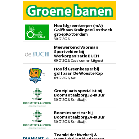
Hoofdgreenkeeper (m/v)
Golfbaan KralingenOosthoek
groepRotterdam
30-07-2026
Meewerkend Voorman
Sportvelden bij
Werkorganisatie BUCH
09-07-2026, Castricum en Uitgeest
Hoofd Greenkeeper bij
golfbaan De Woeste Kop
09-07-2026, Axel
Groeiplaats specialist bij
Boomtotaalzorg32-40 uur
30-07-2026, Schalkwijk
Boominspecteur bij
Boomtotaalzorg24-40 uur
30-07-2026, Schalkwijk
Teamleider Kwekerij &