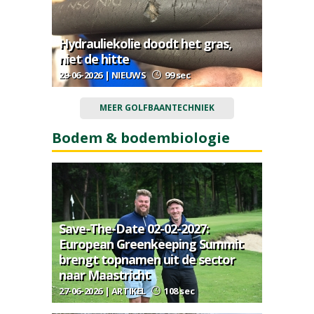
Hydrauliekolie doodt het gras,
niet de hitte
29-06-2026 | NIEUWS
99 sec
MEER GOLFBAANTECHNIEK
Bodem & bodembiologie
Save-The-Date 02-02-2027:
European Greenkeeping Summit
brengt topnamen uit de sector
naar Maastricht
27-06-2026 | ARTIKEL
108 sec