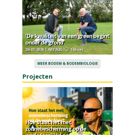
'De kwaliteit van een green begint
onder de grond'
26-02-2026 | ARTIKEL
166 sec
MEER BODEM & BODEMBIOLOGIE
Projecten
Hoe staat het met
zonnebescherming op de