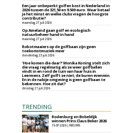
Een jaar onbeperkt golfen kost in Nederland in
2026 tussen de 321,50 en 9.500 euro. Waar betaal
je het minst en welke clubs vragen de hoogste
contributie?
maandag 27 juli 2026
Op Ameland gaan golf en ecologisch
natuurbeheer hand in hand
maandag 27 juli 2026
Robotmaaiers op de golfbaan zijn geen
toekomstmuziek meer
donderdag 23 juli 2026
'Hoe komen die daar?' Monika Koning stelt zich
die vraag regelmatig als ze weer golfballen
vindt in en rond de tuin van haar huis in
Leermens. Zelf golft ze niet, de buren evenmin.
En in de nabije omgeving is geen golfbaan te
bekennen. Hoe zit dat?
dinsdag 21 juli 2026
TRENDING
Rodenburg en Bobeldijk
winnen Prins Claus Beker 2026
15-07-2026 | NIEUWS