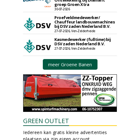
Ontwikkeling bij Diamant
groep Groen Xtra
30-07-2026
Proefveldmedewerker/
Chauffeur landbouwmachines
bij DSV zaden Nederland B.V.
27-07-2026, Ven-Zelderheide
Kasmedewerker (fulltime) bij
DSV zaden Nederland B.V.
27-07-2026, Ven-Zelderheide
meer Groene Banen
GREEN OUTLET
Iedereen kan gratis kleine advertenties
plaatsen via zijn eigen account.