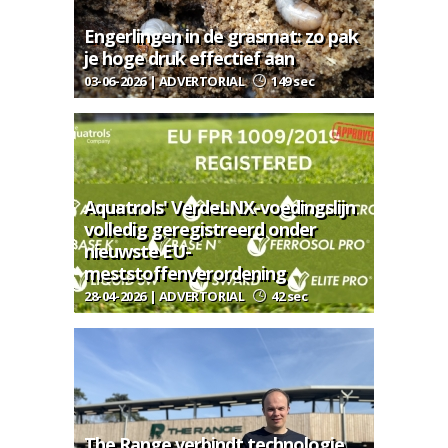
Engerlingen in de grasmat: zo pak
je hoge druk effectief aan
03-06-2026 | ADVERTORIAL
149 sec
Aquatrols' VerdeLNX-voedingslijn
volledig geregistreerd onder
nieuwste EU-
meststoffenverordening
28-04-2026 | ADVERTORIAL
42 sec
The Range verbindt technologie