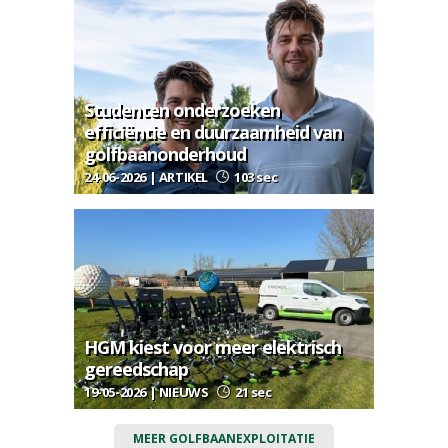
Studenten onderzoeken
efficiëntie en duurzaamheid van
golfbaanonderhoud
24-06-2026 | ARTIKEL
103 sec
HGM kiest voor meer elektrisch
gereedschap
19-05-2026 | NIEUWS
21 sec
MEER GOLFBAANEXPLOITATIE