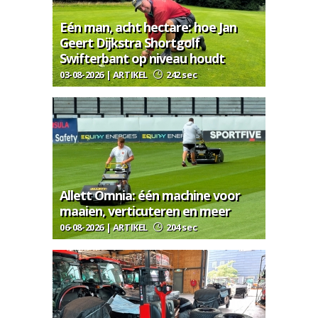
Eén man, acht hectare: hoe Jan
Geert Dijkstra Shortgolf
Swifterbant op niveau houdt
03-08-2026 | ARTIKEL
242 sec
Allett Omnia: één machine voor
maaien, verticuteren en meer
06-08-2026 | ARTIKEL
204 sec