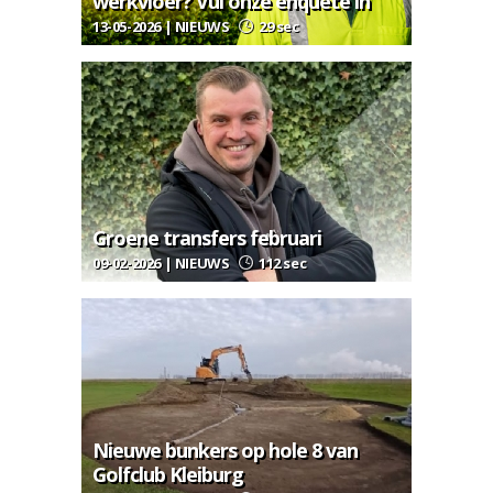
werkvloer? Vul onze enquête in
13-05-2026 | NIEUWS
29 sec
Groene transfers februari
09-02-2026 | NIEUWS
112 sec
Nieuwe bunkers op hole 8 van
Golfclub Kleiburg