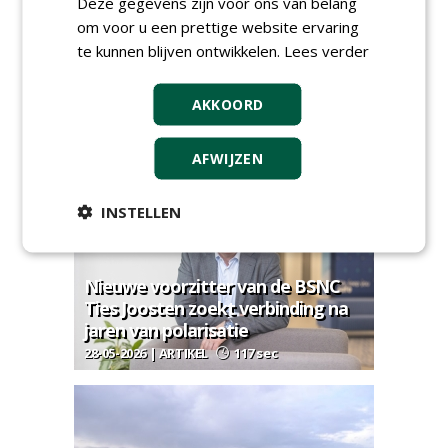
Deze gegevens zijn voor ons van belang
om voor u een prettige website ervaring
te kunnen blijven ontwikkelen.
Lees verder
AKKOORD
The future is now
30-06-2026 | ARTIKEL
68 sec
AFWIJZEN
INSTELLEN
Nieuwe voorzitter van de BSNC
Ties Joosten zoekt verbinding na
jaren van polarisatie
28-05-2026 | ARTIKEL
117 sec