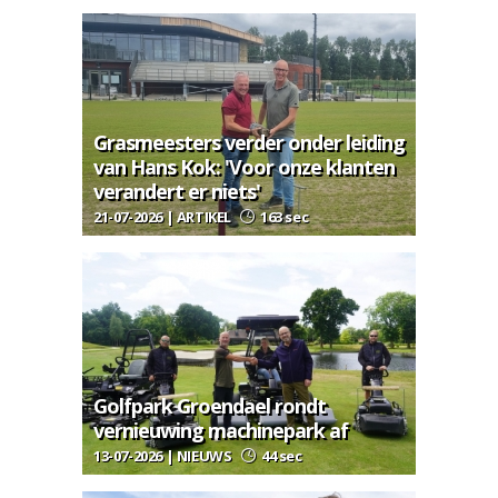
Grasmeesters verder onder leiding
van Hans Kok: 'Voor onze klanten
verandert er niets'
21-07-2026 | ARTIKEL
163 sec
Golfpark Groendael rondt
vernieuwing machinepark af
13-07-2026 | NIEUWS
44 sec