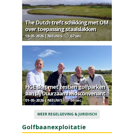
The Dutch treft schikking met OM
over toepassing staalslakken
18-05-2026 | NIEUWS
67 sec
HGE sluit met zestien golfparken
aan bij Duurzaamheidsconvenant
01-05-2026 | NIEUWS
56 sec
MEER REGELGEVING & JURIDISCH
Golfbaanexploitatie