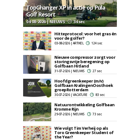
TopChanger XP in actie op Pula
Golf Resort
04-08-2026 | NIEUWS
34 sec
Hitteprotocol: voor het gras én
voor de golfer?
03-08-2026 | ARTIKEL
124 sec
Nieuwe compressor zorgt voor
storingsvrije beregening op
Golfbaan Hitland
31-07-2026 | NIEUWS
27 sec
Hoofdgreenkeeper (m/v)
Golfbaan KralingenOosthoek
groepRotterdam
30-07-2026 | VACATURE
83 sec
Natuurontwikkeling Golfbaan
Kromme Rijn
29-07-2026 | NIEUWS
73 sec
Wie volgt Tim Verheij op als
Toro Greenkeeper Student of
the Year?