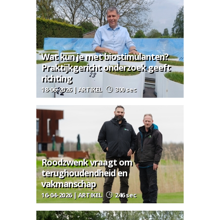
Wat kun je met biostimulanten?
Praktijkgericht onderzoek geeft
richting
18-06-2026 | ARTIKEL
300 sec
Roodzwenk vraagt om
terughoudendheid en
vakmanschap
16-04-2026 | ARTIKEL
246 sec