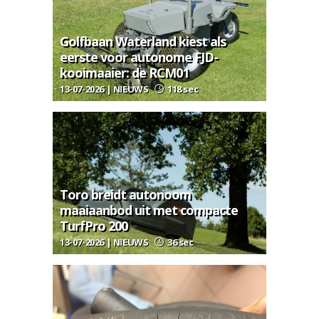
Golfbaan Waterland kiest als
eerste voor autonome FJD-
kooimaaier: de RCM01
13-07-2026 | NIEUWS
118 sec
Toro breidt autonoom
maaiaanbod uit met compacte
TurfPro 200
13-07-2026 | NIEUWS
36 sec