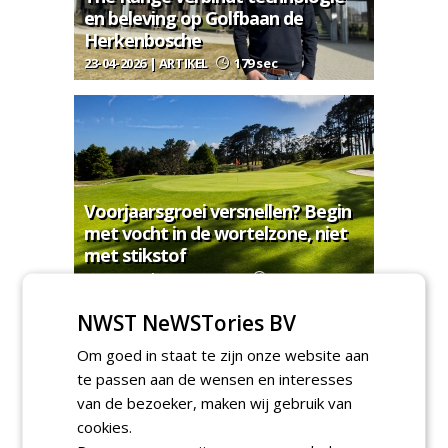
en beleving op Golfbaan de
Herkenbosche
23-04-2026 | ARTIKEL
179 sec
Voorjaarsgroei versnellen? Begin
met vocht in de wortelzone, niet
met stikstof
08-04-2026 | ADVERTORIAL
214 sec
NWST NeWSTories BV
MEER PRODUCTNIEUWS
Om goed in staat te zijn onze website aan
Regelgeving & juridisch
te passen aan de wensen en interesses
van de bezoeker, maken wij gebruik van
cookies.