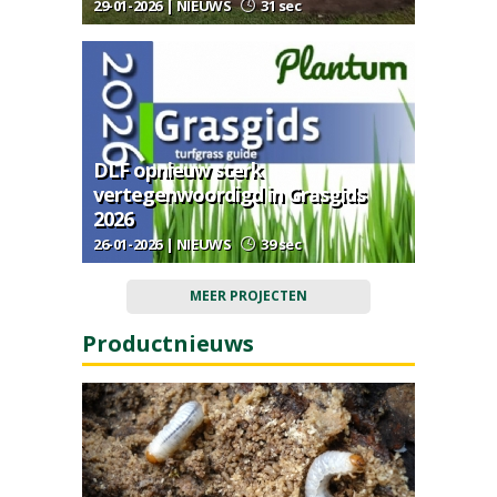
29-01-2026 | NIEUWS
31 sec
DLF opnieuw sterk
vertegenwoordigd in Grasgids
2026
26-01-2026 | NIEUWS
39 sec
MEER PROJECTEN
Productnieuws