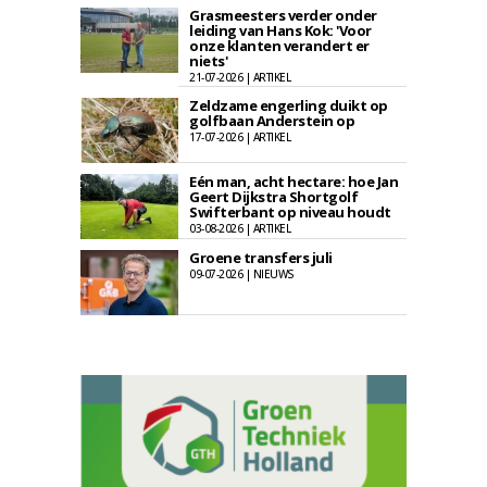
Grasmeesters verder onder
leiding van Hans Kok: 'Voor
onze klanten verandert er
niets'
21-07-2026 | ARTIKEL
Zeldzame engerling duikt op
golfbaan Anderstein op
17-07-2026 | ARTIKEL
Eén man, acht hectare: hoe Jan
Geert Dijkstra Shortgolf
Swifterbant op niveau houdt
03-08-2026 | ARTIKEL
Groene transfers juli
09-07-2026 | NIEUWS