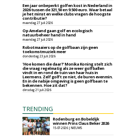
Een jaar onbeperkt golfen kost in Nederland in
2026 tussen de 321,50 en 9.500 euro. Waar betaal
je het minst en welke clubs vragen de hoogste
contributie?
maandag 27 juli 2026
Op Ameland gaan golf en ecologisch
natuurbeheer hand in hand
maandag 27 juli 2026
Robotmaaiers op de golfbaan zijn geen
toekomstmuziek meer
donderdag 23 juli 2026
'Hoe komen die daar?' Monika Koning stelt zich
die vraag regelmatig als ze weer golfballen
vindt in en rond de tuin van haar huis in
Leermens. Zelf golft ze niet, de buren evenmin.
En in de nabije omgeving is geen golfbaan te
bekennen. Hoe zit dat?
dinsdag 21 juli 2026
TRENDING
Rodenburg en Bobeldijk
winnen Prins Claus Beker 2026
15-07-2026 | NIEUWS