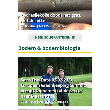
Hydrauliekolie doodt het gras,
niet de hitte
29-06-2026 | NIEUWS
99 sec
MEER GOLFBAANTECHNIEK
Bodem & bodembiologie
Save-The-Date 02-02-2027:
European Greenkeeping Summit
brengt topnamen uit de sector
naar Maastricht
27-06-2026 | ARTIKEL
108 sec