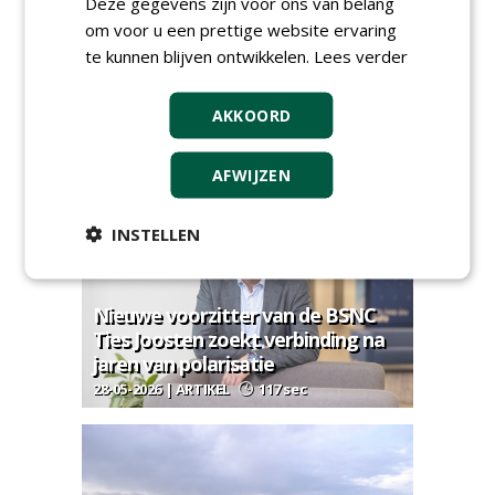
Deze gegevens zijn voor ons van belang
om voor u een prettige website ervaring
te kunnen blijven ontwikkelen.
Lees verder
AKKOORD
The future is now
30-06-2026 | ARTIKEL
68 sec
AFWIJZEN
INSTELLEN
Nieuwe voorzitter van de BSNC
Ties Joosten zoekt verbinding na
jaren van polarisatie
28-05-2026 | ARTIKEL
117 sec