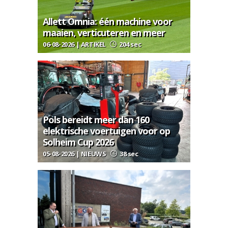
Allett Omnia: één machine voor
maaien, verticuteren en meer
06-08-2026 | ARTIKEL
204 sec
Pols bereidt meer dan 160
elektrische voertuigen voor op
Solheim Cup 2026
05-08-2026 | NIEUWS
38 sec