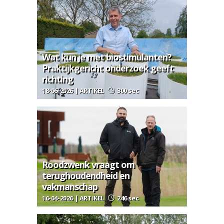
Wat kun je met biostimulanten?
Praktijkgericht onderzoek geeft
richting
18-06-2026 | ARTIKEL
300 sec
Roodzwenk vraagt om
terughoudendheid en
vakmanschap
16-04-2026 | ARTIKEL
246 sec