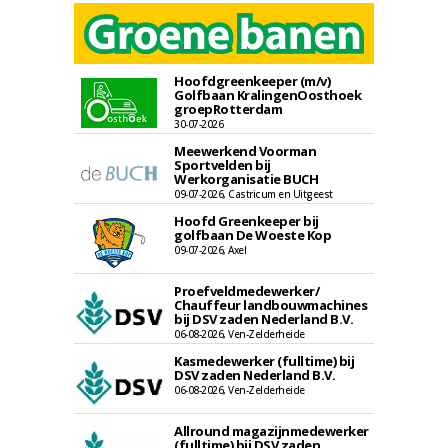
Hoofdgreenkeeper (m/v)
Golfbaan KralingenOosthoek
groepRotterdam
30-07-2026
Meewerkend Voorman
Sportvelden bij
Werkorganisatie BUCH
09-07-2026, Castricum en Uitgeest
Hoofd Greenkeeper bij
golfbaan De Woeste Kop
09-07-2026, Axel
Proefveldmedewerker/
Chauffeur landbouwmachines
bij DSV zaden Nederland B.V.
06-08-2026, Ven-Zelderheide
Kasmedewerker (fulltime) bij
DSV zaden Nederland B.V.
06-08-2026, Ven-Zelderheide
Allround magazijnmedewerker
(fulltime) bij DSV zaden