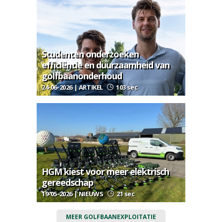
Studenten onderzoeken
efficiëntie en duurzaamheid van
golfbaanonderhoud
24-06-2026 | ARTIKEL
103 sec
HGM kiest voor meer elektrisch
gereedschap
19-05-2026 | NIEUWS
21 sec
MEER GOLFBAANEXPLOITATIE