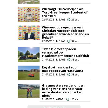
Wie volgt Tim Verheij op als
Toro Greenkeeper Student of
the Year?
22-07-2026 | NIEUWS
26 sec
Wie wordt de opvolger van
Christian Nueboer als beste
greenkeeper van Nederland en
België?
22-07-2026 | NIEUWS
32 sec
Twee kilometer paden
vernieuwd op
Haarlemmermeersche Golfclub
21-07-2026 | NIEUWS
33 sec
Royal Lytham kiest voor
maairobots van Husqvarna
21-07-2026 | NIEUWS
38 sec
Grasmeesters verder onder
leiding van Hans Kok: 'Voor
onze klanten verandert er
niets'
21-07-2026 | ARTIKEL
163 sec