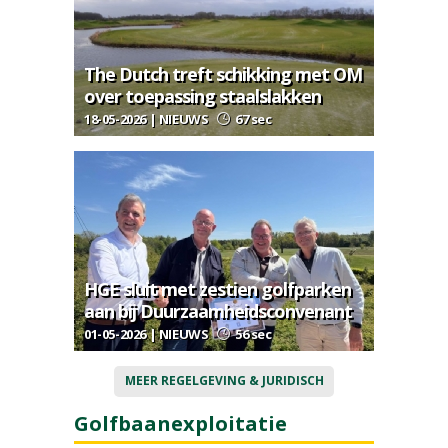
The Dutch treft schikking met OM
over toepassing staalslakken
18-05-2026 | NIEUWS
67 sec
HGE sluit met zestien golfparken
aan bij Duurzaamheidsconvenant
01-05-2026 | NIEUWS
56 sec
MEER REGELGEVING & JURIDISCH
Golfbaanexploitatie