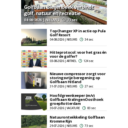
Golfbaan Bleijenbeek verbindt
golf, natuur en recreatie
04-08-2026 | NIEUWS
73 sec
TopChanger XP in actie op Pula
Golf Resort
04-08-2026 | NIEUWS
34 sec
Hitteprotocol: voor het gras én
voor de golfer?
03-08-2026 | ARTIKEL
124 sec
Nieuwe compressor zorgt voor
storingsvrije beregening op
Golfbaan Hitland
31-07-2026 | NIEUWS
27 sec
Hoofdgreenkeeper (m/v)
Golfbaan KralingenOosthoek
groepRotterdam
30-07-2026 | VACATURE
83 sec
Natuurontwikkeling Golfbaan
Kromme Rijn
29-07-2026 | NIEUWS
73 sec