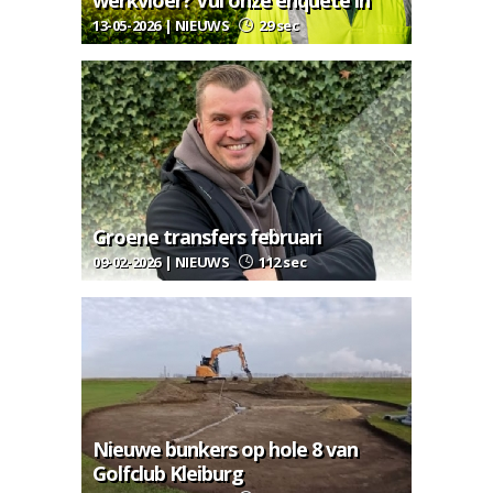
werkvloer? Vul onze enquête in
13-05-2026 | NIEUWS
29 sec
Groene transfers februari
09-02-2026 | NIEUWS
112 sec
Nieuwe bunkers op hole 8 van
Golfclub Kleiburg