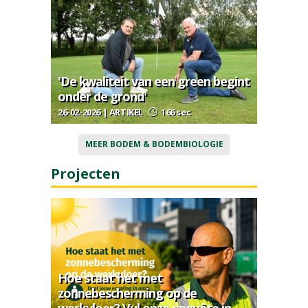
'De kwaliteit van een green begint
onder de grond'
26-02-2026 | ARTIKEL
166 sec
MEER BODEM & BODEMBIOLOGIE
Projecten
Hoe staat het met
zonnebescherming op de