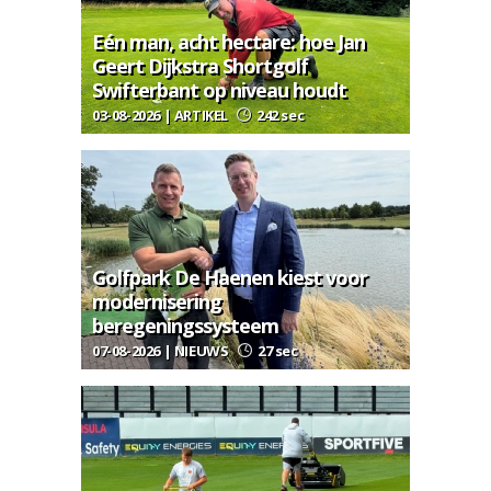
Eén man, acht hectare: hoe Jan
Geert Dijkstra Shortgolf
Swifterbant op niveau houdt
03-08-2026 | ARTIKEL
242 sec
Golfpark De Haenen kiest voor
modernisering
beregeningssysteem
07-08-2026 | NIEUWS
27 sec