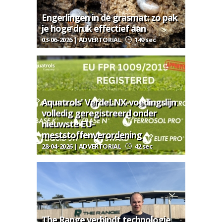
Engerlingen in de grasmat: zo pak
je hoge druk effectief aan
03-06-2026 | ADVERTORIAL
149 sec
Aquatrols' VerdeLNX-voedingslijn
volledig geregistreerd onder
nieuwste EU-
meststoffenverordening
28-04-2026 | ADVERTORIAL
42 sec
The Range verbindt technologie