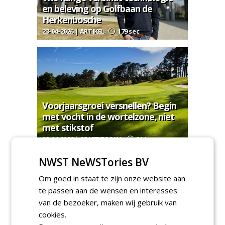
en beleving op Golfbaan de
Herkenbosche
23-04-2026 | ARTIKEL
179 sec
Voorjaarsgroei versnellen? Begin
met vocht in de wortelzone, niet
met stikstof
08-04-2026 | ADVERTORIAL
214 sec
NWST NeWSTories BV
MEER PRODUCTNIEUWS
Om goed in staat te zijn onze website aan
Regelgeving & juridisch
te passen aan de wensen en interesses
van de bezoeker, maken wij gebruik van
cookies.