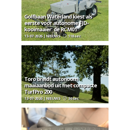
Golfbaan Waterland kiest als
eerste voor autonome FJD-
kooimaaier: de RCM01
13-07-2026 | NIEUWS
118 sec
Toro breidt autonoom
maaiaanbod uit met compacte
TurfPro 200
13-07-2026 | NIEUWS
36 sec