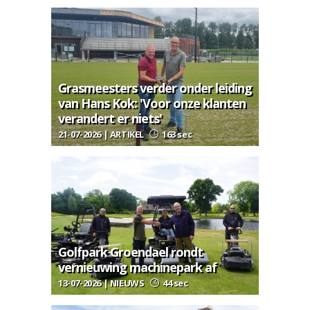
Grasmeesters verder onder leiding
van Hans Kok: 'Voor onze klanten
verandert er niets'
21-07-2026 | ARTIKEL
163 sec
Golfpark Groendael rondt
vernieuwing machinepark af
13-07-2026 | NIEUWS
44 sec