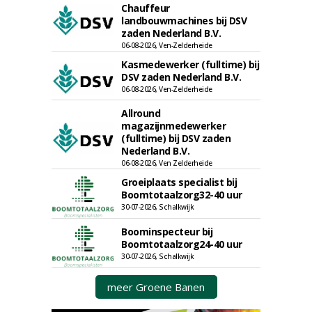
Chauffeur
landbouwmachines bij DSV
zaden Nederland B.V.
06-08-2026, Ven-Zelderheide
Kasmedewerker (fulltime) bij
DSV zaden Nederland B.V.
06-08-2026, Ven-Zelderheide
Allround
magazijnmedewerker
(fulltime) bij DSV zaden
Nederland B.V.
06-08-2026, Ven Zelderheide
Groeiplaats specialist bij
Boomtotaalzorg32-40 uur
30-07-2026, Schalkwijk
Boominspecteur bij
Boomtotaalzorg24-40 uur
30-07-2026, Schalkwijk
meer Groene Banen