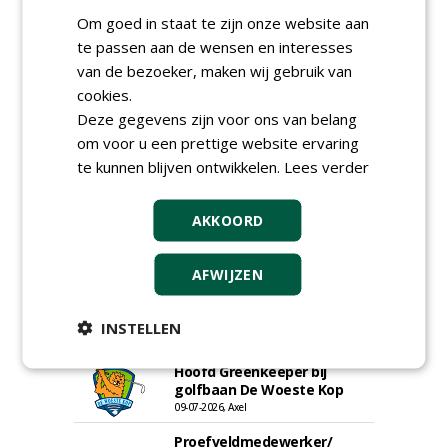
Om goed in staat te zijn onze website aan
te passen aan de wensen en interesses
van de bezoeker, maken wij gebruik van
cookies.
Deze gegevens zijn voor ons van belang
om voor u een prettige website ervaring
te kunnen blijven ontwikkelen.
Lees verder
Hoofdgreenkeeper (m/v)
AKKOORD
Golfbaan KralingenOosthoek
groepRotterdam
30-07-2026
AFWIJZEN
Meewerkend Voorman
Sportvelden bij
INSTELLEN
Werkorganisatie BUCH
09-07-2026, Castricum en Uitgeest
Hoofd Greenkeeper bij
golfbaan De Woeste Kop
09-07-2026, Axel
Proefveldmedewerker/