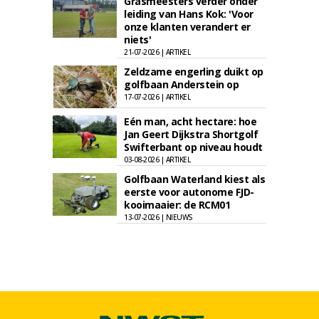
Grasmeesters verder onder
leiding van Hans Kok: 'Voor
onze klanten verandert er
niets'
21-07-2026 | ARTIKEL
Zeldzame engerling duikt op
golfbaan Anderstein op
17-07-2026 | ARTIKEL
Eén man, acht hectare: hoe
Jan Geert Dijkstra Shortgolf
Swifterbant op niveau houdt
03-08-2026 | ARTIKEL
Golfbaan Waterland kiest als
eerste voor autonome FJD-
kooimaaier: de RCM01
13-07-2026 | NIEUWS