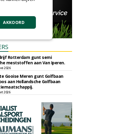
AKKOORD
ERS
rijf Rotterdam gunt semi
he meststoffen aan Van Iperen.
ei 2026
e Gooise Meren gunt Golfbaan
bos aan Hollandsche Golfbaan
tiemaatschappij.
art 2026