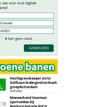
e aan voor onze digitale
brief.
Hoofdgreenkeeper (m/v)
Golfbaan KralingenOosthoek
groepRotterdam
30-07-2026
Meewerkend Voorman
Sportvelden bij
Werkorganisatie BUCH