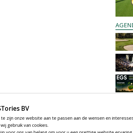
AGEN
Tories BV
 te zijn onze website aan te passen aan de wensen en interesse
ij gebruik van cookies.
jn voor ons van belang om voor u een prettige website ervaring 