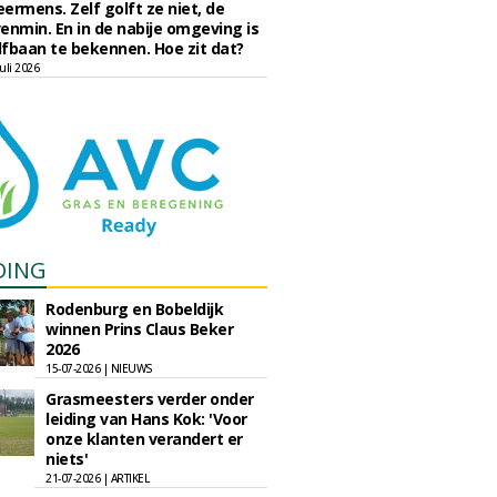
eermens. Zelf golft ze niet, de
enmin. En in de nabije omgeving is
fbaan te bekennen. Hoe zit dat?
uli 2026
DING
Rodenburg en Bobeldijk
winnen Prins Claus Beker
2026
15-07-2026 | NIEUWS
Grasmeesters verder onder
leiding van Hans Kok: 'Voor
onze klanten verandert er
niets'
21-07-2026 | ARTIKEL