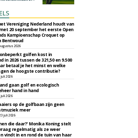
ELS
et Vereniging Nederland houdt van
 met 20 september het eerste Open
nds Kampioenschap Croquet op
n Bentwoud
augustus 2026
 onbeperkt golfen kost in
d in 2026 tussen de 321,50 en 9.500
ar betaal je het minst en welke
agen de hoogste contributie?
juli 2026
nd gaan golf en ecologisch
eheer hand in hand
juli 2026
iers op de golfbaan zijn geen
tmuziek meer
 juli 2026
en die daar?' Monika Koning stelt
 vraag regelmatig als ze weer
en vindt in en rond de tuin van haar