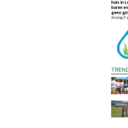
huis in L
buren ev
geen gol
dinsdag 21 j
TREN