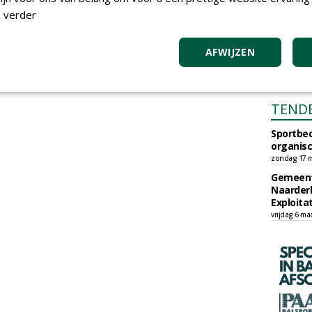
 verder
AFWIJZEN
TEND
Sportbed
organisc
zondag 17 m
Gemeent
Naarder
Exploita
vrijdag 6 ma