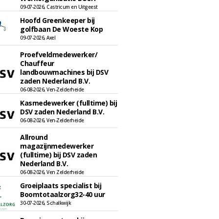
09-07-2026, Castricum en Uitgeest
Hoofd Greenkeeper bij
golfbaan De Woeste Kop
09-07-2026, Axel
Proefveldmedewerker/
Chauffeur
landbouwmachines bij DSV
zaden Nederland B.V.
06-08-2026, Ven-Zelderheide
Kasmedewerker (fulltime) bij
DSV zaden Nederland B.V.
06-08-2026, Ven-Zelderheide
Allround
magazijnmedewerker
(fulltime) bij DSV zaden
Nederland B.V.
06-08-2026, Ven Zelderheide
Groeiplaats specialist bij
Boomtotaalzorg32-40 uur
30-07-2026, Schalkwijk