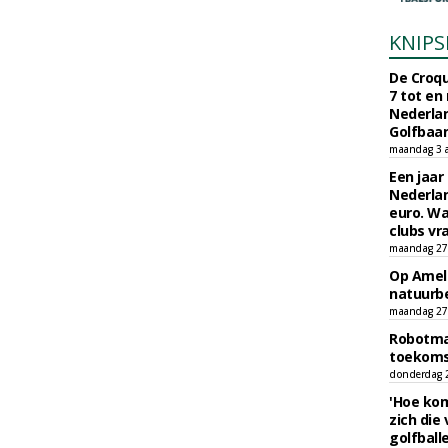
KNIPS
De Croqu
7 tot en
Nederla
Golfbaa
maandag 3 
Een jaar
Nederlan
euro. Wa
clubs vr
maandag 27 
Op Amela
natuurb
maandag 27 
Robotmaa
toekoms
donderdag 23
'Hoe kom
zich die
golfball