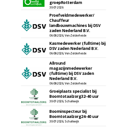
groepRotterdam
30-07-2026
Proefveldmedewerker/
Chauffeur
landbouwmachines bij DSV
zaden Nederland B.V.
06-08-2026, Ven-Zelderheide
Kasmedewerker (fulltime) bij
DSV zaden Nederland B.V.
06-08-2026, Ven-Zelderheide
Allround
magazijnmedewerker
(fulltime) bij DSV zaden
Nederland B.V.
06-08-2026, Ven Zelderheide
Groeiplaats specialist bij
Boomtotaalzorg32-40 uur
30-07-2026, Schalkwijk
Boominspecteur bij
Boomtotaalzorg24-40 uur
30-07-2026, Schalkwijk