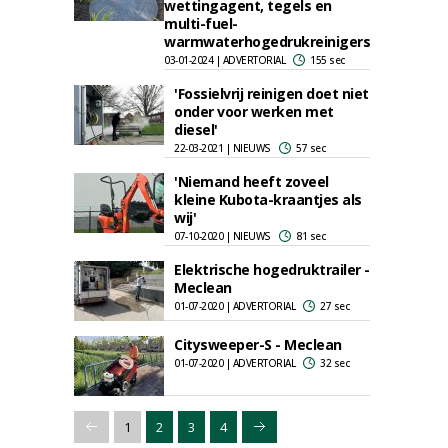
wettingagent, tegels en
multi-fuel-
warmwaterhogedrukreinigers
03-01-2024 | ADVERTORIAL
155 sec
'Fossielvrij reinigen doet niet
onder voor werken met
diesel'
22-03-2021 | NIEUWS
57 sec
'Niemand heeft zoveel
kleine Kubota-kraantjes als
wij'
07-10-2020 | NIEUWS
81 sec
Elektrische hogedruktrailer -
Meclean
01-07-2020 | ADVERTORIAL
27 sec
Citysweeper-S - Meclean
01-07-2020 | ADVERTORIAL
32 sec
1
2
3
4