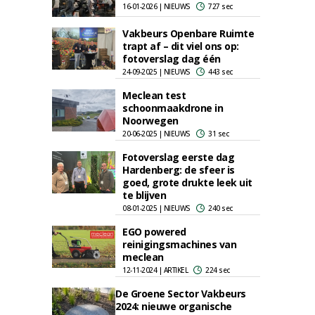
16-01-2026 | NIEUWS
727 sec
Vakbeurs Openbare Ruimte
trapt af – dit viel ons op:
fotoverslag dag één
24-09-2025 | NIEUWS
443 sec
Meclean test
schoonmaakdrone in
Noorwegen
20-06-2025 | NIEUWS
31 sec
Fotoverslag eerste dag
Hardenberg: de sfeer is
goed, grote drukte leek uit
te blijven
08-01-2025 | NIEUWS
240 sec
EGO powered
reinigingsmachines van
meclean
12-11-2024 | ARTIKEL
224 sec
De Groene Sector Vakbeurs
2024: nieuwe organische