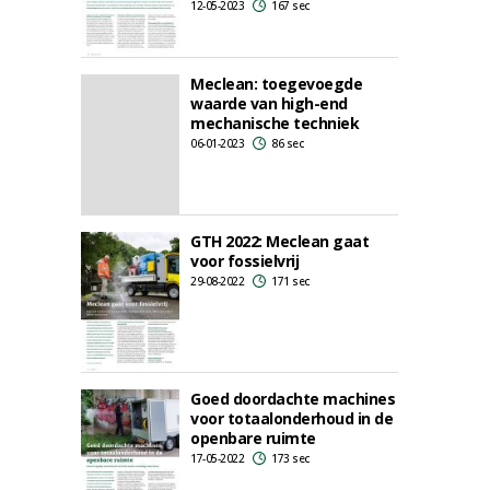
12-05-2023
167 sec
Meclean: toegevoegde
waarde van high-end
mechanische techniek
06-01-2023
86 sec
GTH 2022: Meclean gaat
voor fossielvrij
29-08-2022
171 sec
Goed doordachte machines
voor totaalonderhoud in de
openbare ruimte
17-05-2022
173 sec