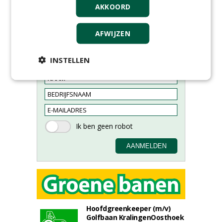
AKKOORD
AFWIJZEN
Meld je aan voor onze digitale
INSTELLEN
nieuwsbrief.
Hoofdgreenkeeper (m/v)
Golfbaan KralingenOosthoek