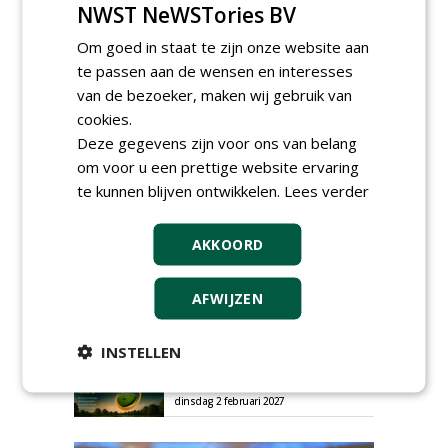
Plaats een gratis advertentie
NWST NeWSTories BV
Om goed in staat te zijn onze website aan
te passen aan de wensen en interesses
van de bezoeker, maken wij gebruik van
cookies.
Deze gegevens zijn voor ons van belang
om voor u een prettige website ervaring
AGENDA
te kunnen blijven ontwikkelen.
Lees verder
HAS start nieuwe opleiding
Hoofdgreenkeeper
AKKOORD
donderdag 24 september 2026
Save the Date: Green Gala op
AFWIJZEN
woensdag 2 december
woensdag 2 december 2026
INSTELLEN
European Greenkeeping
Summit 2027
dinsdag 2 februari 2027