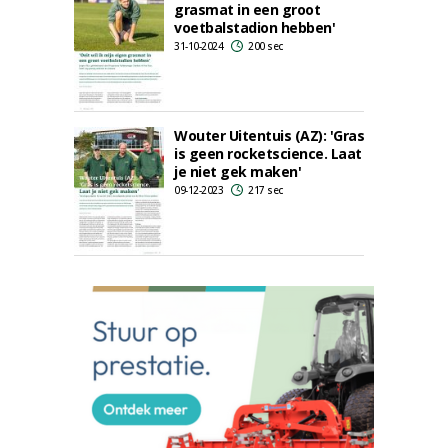
grasmat in een groot
voetbalstadion hebben'
31-10-2024
200 sec
Wouter Uitentuis (AZ): 'Gras
is geen rocketscience. Laat
je niet gek maken'
09-12-2023
217 sec