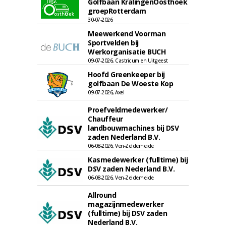
Golfbaan KralingenOosthoek
groepRotterdam
30-07-2026
Meewerkend Voorman
Sportvelden bij
Werkorganisatie BUCH
09-07-2026, Castricum en Uitgeest
Hoofd Greenkeeper bij
golfbaan De Woeste Kop
09-07-2026, Axel
Proefveldmedewerker/
Chauffeur
landbouwmachines bij DSV
zaden Nederland B.V.
06-08-2026, Ven-Zelderheide
Kasmedewerker (fulltime) bij
DSV zaden Nederland B.V.
06-08-2026, Ven-Zelderheide
Allround
magazijnmedewerker
(fulltime) bij DSV zaden
Nederland B.V.