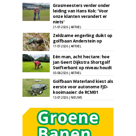
Grasmeesters verder onder
leiding van Hans Kok: 'Voor
onze klanten verandert er
niets'
21-07-2026 | ARTIKEL
Zeldzame engerling duikt op
golfbaan Anderstein op
17-07-2026 | ARTIKEL
Eén man, acht hectare: hoe
Jan Geert Dijkstra Shortgolf
Swifterbant op niveau houdt
03-08-2026 | ARTIKEL
Golfbaan Waterland kiest als
eerste voor autonome FJD-
kooimaaier: de RCM01
13-07-2026 | NIEUWS