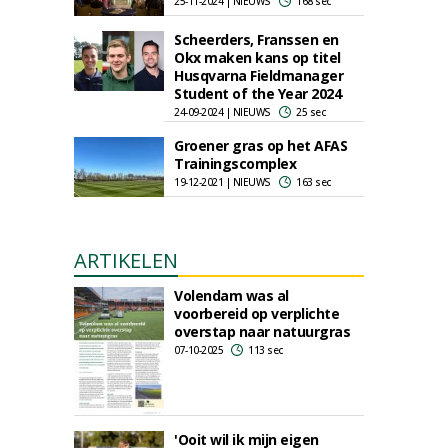
25-11-2024 | NIEUWS
168 sec
Scheerders, Franssen en
Okx maken kans op titel
Husqvarna Fieldmanager
Student of the Year 2024
24-09-2024 | NIEUWS
25 sec
Groener gras op het AFAS
Trainingscomplex
19-12-2021 | NIEUWS
163 sec
ARTIKELEN
Volendam was al
voorbereid op verplichte
overstap naar natuurgras
07-10-2025
113 sec
'Ooit wil ik mijn eigen