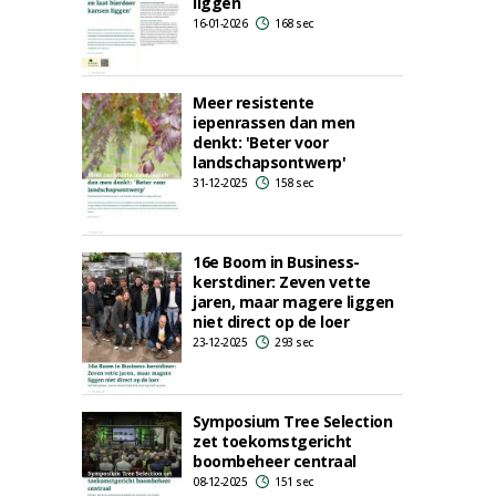
liggen
16-01-2026
168 sec
Meer resistente
iepenrassen dan men
denkt: 'Beter voor
landschapsontwerp'
31-12-2025
158 sec
16e Boom in Business-
kerstdiner: Zeven vette
jaren, maar magere liggen
niet direct op de loer
23-12-2025
293 sec
Symposium Tree Selection
zet toekomstgericht
boombeheer centraal
08-12-2025
151 sec