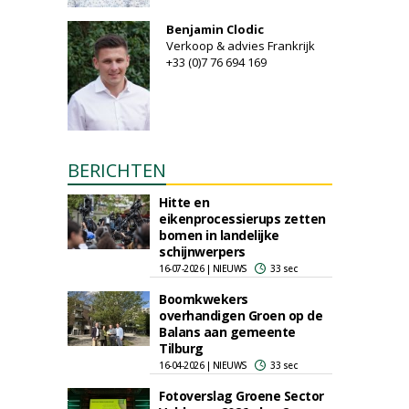
Benjamin Clodic
Verkoop & advies Frankrijk
+33 (0)7 76 694 169
BERICHTEN
Hitte en
eikenprocessierups zetten
bomen in landelijke
schijnwerpers
16-07-2026 | NIEUWS
33 sec
Boomkwekers
overhandigen Groen op de
Balans aan gemeente
Tilburg
16-04-2026 | NIEUWS
33 sec
Fotoverslag Groene Sector