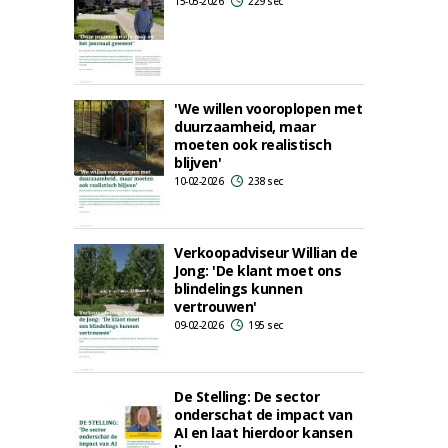
15-05-2026
229 sec
'We willen vooroplopen met
duurzaamheid, maar
moeten ook realistisch
blijven'
10-02-2026
238 sec
Verkoopadviseur Willian de
Jong: 'De klant moet ons
blindelings kunnen
vertrouwen'
09-02-2026
195 sec
De Stelling: De sector
onderschat de impact van
AI en laat hierdoor kansen