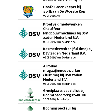
09-07-2026, Castricum en Uitgeest
Hoofd Greenkeeper bij
golfbaan De Woeste Kop
09-07-2026, Axel
Proefveldmedewerker/
Chauffeur
landbouwmachines bij DSV
zaden Nederland B.V.
06-08-2026, Ven-Zelderheide
Kasmedewerker (fulltime) bij
DSV zaden Nederland B.V.
06-08-2026, Ven-Zelderheide
Allround
magazijnmedewerker
(fulltime) bij DSV zaden
Nederland B.V.
06-08-2026, Ven Zelderheide
Groeiplaats specialist bij
Boomtotaalzorg32-40 uur
30-07-2026, Schalkwijk
Boominspecteur bij