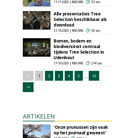
11-11-2025 | NIEUWS
53 sec
Alle presentaties Tree
Selection beschikbaar als
download
21-10-2025 | NIEUWS
92 sec
Bomen, bodem en
biodiversiteit centraal
tijdens Tree Selection in
Udenhout
17-10-2025 | NIEUWS
214 sec
...
1
2
3
4
5
16
ARTIKELEN
'Onze prunussen zijn vaak
op het journaal geweest'