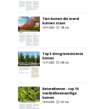
Tien bomen die overal
kunnen staan
19-11-2025
185 sec
Top 5 droogteresistente
bomen
10-11-2025
265 sec
BetereBomen - top 10
voedselboswaardige
bomen
18-10-2025
527 sec