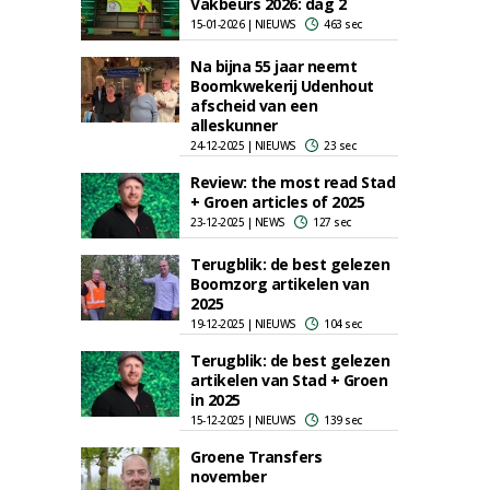
Vakbeurs 2026: dag 2
15-01-2026 | NIEUWS
463 sec
Na bijna 55 jaar neemt
Boomkwekerij Udenhout
afscheid van een
alleskunner
24-12-2025 | NIEUWS
23 sec
Review: the most read Stad
+ Groen articles of 2025
23-12-2025 | NEWS
127 sec
Terugblik: de best gelezen
Boomzorg artikelen van
2025
19-12-2025 | NIEUWS
104 sec
Terugblik: de best gelezen
artikelen van Stad + Groen
in 2025
15-12-2025 | NIEUWS
139 sec
Groene Transfers
november