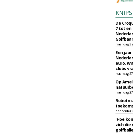
KNIPS
De Croqu
7 tot en
Nederla
Golfbaa
maandag 3 
Een jaar
Nederlan
euro. Wa
clubs vr
maandag 27 
Op Amela
natuurb
maandag 27 
Robotmaa
toekoms
donderdag 23
'Hoe kom
zich die
golfball