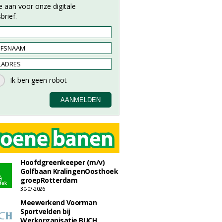
e aan voor onze digitale
brief.
Hoofdgreenkeeper (m/v)
Golfbaan KralingenOosthoek
groepRotterdam
30-07-2026
Meewerkend Voorman
Sportvelden bij
Werkorganisatie BUCH