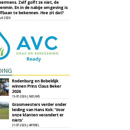
eermens. Zelf golft ze niet, de
enmin. En in de nabije omgeving is
fbaan te bekennen. Hoe zit dat?
uli 2026
DING
Rodenburg en Bobeldijk
winnen Prins Claus Beker
2026
15-07-2026 | NIEUWS
Grasmeesters verder onder
leiding van Hans Kok: 'Voor
onze klanten verandert er
niets'
21-07-2026 | ARTIKEL