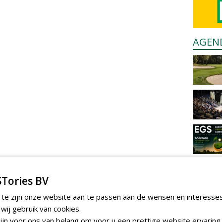
AGEN
Tories BV
 te zijn onze website aan te passen aan de wensen en interesse
ij gebruik van cookies.
jn voor ons van belang om voor u een prettige website ervaring 