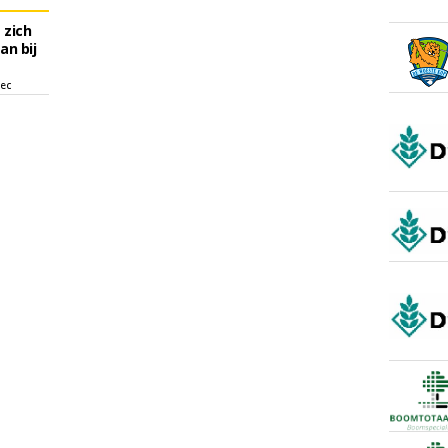
 zich
an bij
sec