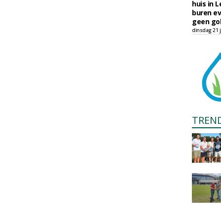
huis in L
buren ev
geen gol
dinsdag 21 j
TREN