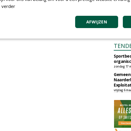
 verder
AFWIJZEN
TEND
Sportbed
organisc
zondag 17 m
Gemeent
Naarder
Exploita
vrijdag 6 ma