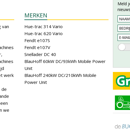
Meld j
nieuws
MERKEN
 van
Hue-trac 314 Vario
Hue-trac 620 Vario
Fendt e107S
achines
Fendt e107V
r,
Snellader DC 40
achines
BlauHoff 60kW DC/93kWh Mobile Power
ijd
Unit
et werk
BlauHoff 240kW DC/210kWh Mobile
Power Unit
n de
aande
 een
en we