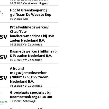
09-07-2026, Castricum en Uitgeest
Hoofd Greenkeeper bij
golfbaan De Woeste Kop
09-07-2026, Axel
Proefveldmedewerker/
Chauffeur
landbouwmachines bij DSV
zaden Nederland B.V.
06-08-2026, Ven-Zelderheide
Kasmedewerker (fulltime) bij
DSV zaden Nederland B.V.
06-08-2026, Ven-Zelderheide
Allround
magazijnmedewerker
(fulltime) bij DSV zaden
Nederland B.V.
06-08-2026, Ven Zelderheide
Groeiplaats specialist bij
Boomtotaalzorg32-40 uur
30-07-2026, Schalkwijk