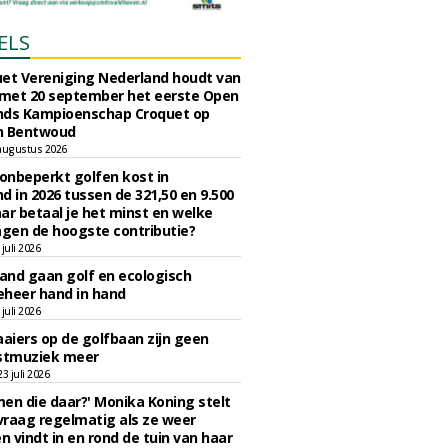
ELS
et Vereniging Nederland houdt van
 met 20 september het eerste Open
nds Kampioenschap Croquet op
n Bentwoud
augustus 2026
 onbeperkt golfen kost in
d in 2026 tussen de 321,50 en 9.500
ar betaal je het minst en welke
agen de hoogste contributie?
juli 2026
nd gaan golf en ecologisch
eheer hand in hand
juli 2026
iers op de golfbaan zijn geen
tmuziek meer
 juli 2026
en die daar?' Monika Koning stelt
 vraag regelmatig als ze weer
en vindt in en rond de tuin van haar