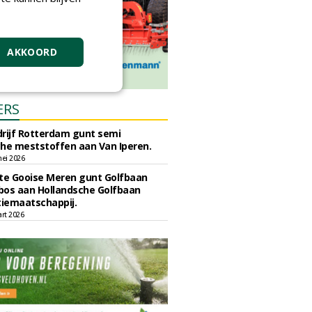
AKKOORD
ERS
rijf Rotterdam gunt semi
he meststoffen aan Van Iperen.
ei 2026
e Gooise Meren gunt Golfbaan
bos aan Hollandsche Golfbaan
tiemaatschappij.
art 2026