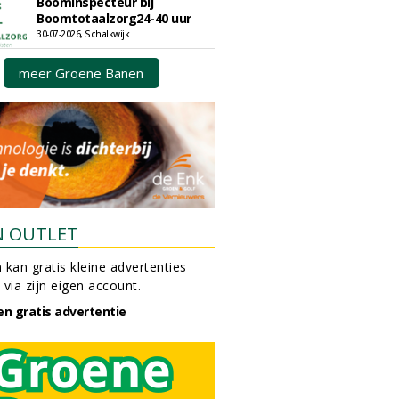
Boominspecteur bij
Boomtotaalzorg24-40 uur
30-07-2026, Schalkwijk
meer Groene Banen
N OUTLET
 kan gratis kleine advertenties
 via zijn eigen account.
en gratis advertentie