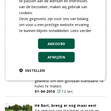
te passen aan de wensen en interesses
bordercollie en herdershond leidt hij
van de bezoeker, maken wij gebruik van
bijna driehonderd schapen over de baan,
cookies.
om de vegetatie kort te houden, maar
Deze gegevens zijn voor ons van belang
ook om biodiversiteit aan te brengen.
om voor u een prettige website ervaring
01-04-2016
11 sec
te kunnen blijven ontwikkelen.
Lees verder
Als het aan deze grootheden ligt, is
AKKOORD
de Green Deal een piece of cake
Thomas Mitchell Morris (St Andrews,
Schotland, 1821 - aldaar 1908) is een
AFWIJZEN
beroemde Schotse golfer in de 19de
eeuw. Hij was eigenlijk de eerste
INSTELLEN
golfbaanarchitect, en de eerste die
bunkers aanlegde. Ook is het zijn inbreng
geweest om een golfbaan standaard 18
holes te maken.
01-04-2016
12 sec
Hé Bart, breng er nog maar een!
De verkoop van machines in sport en