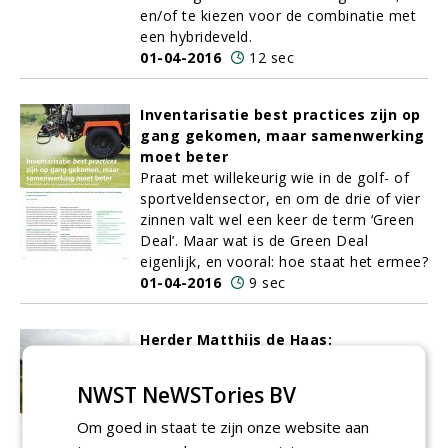
en/of te kiezen voor de combinatie met
een hybrideveld.
01-04-2016
12 sec
Inventarisatie best practices zijn op
gang gekomen, maar samenwerking
moet beter
Praat met willekeurig wie in de golf- of
sportveldensector, en om de drie of vier
zinnen valt wel een keer de term ‘Green
Deal’. Maar wat is de Green Deal
eigenlijk, en vooral: hoe staat het ermee?
01-04-2016
9 sec
Herder Matthijs de Haas:
'Schapenkeutels verplaatsen de
heide, waardoor er op de schrale
NWST NeWSTories BV
stukken ook wat kan groeien'
Matthijs de Haas (28) is de officiële
Om goed in staat te zijn onze website aan
herder op golfbaan Stippelberg. Met zijn