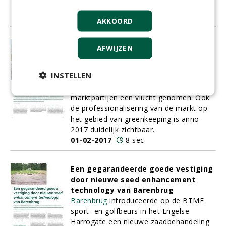
hier brood in zien.
01-02-2017
8 sec
AKKOORD
Karst Hoogsteen: 'Onderhoud door
AFWIJZEN
de markt is voordeliger, mits je
strak regie voert'
INSTELLEN
Het afgelopen decennium heeft het
uitbesteden van baanonderhoud aan
marktpartijen een vlucht genomen. Ook
de professionalisering van de markt op
het gebied van greenkeeping is anno
2017 duidelijk zichtbaar.
01-02-2017
8 sec
Een gegarandeerde goede vestiging
door nieuwe seed enhancement
technology van Barenbrug
Barenbrug
introduceerde op de BTME
sport- en golfbeurs in het Engelse
Harrogate een nieuwe zaadbehandeling