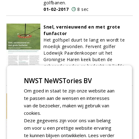
golfbanen.
01-02-2017
8 sec
Snel, vernieuwend en met grote
funfactor
Het golfspel duurt te lang en wordt te
moeilijk gevonden. Fervent golfer
Lodewijk Paardenkooper uit het
Groningse Haren keek buiten de
gebaande paden en bedacht uit liefde
voor het spel iets nieuws: de Quiccup.
NWST NeWSTories BV
01-02-2017
8 sec
Om goed in staat te zijn onze website aan
Players First: u vraagt, wij maaien
te passen aan de wensen en interesses
Lodewijk Klootwijk van de
NVG
hield op
van de bezoeker, maken wij gebruik van
het Nationaal Golf & Groen Symposium
cookies.
een presentatie over Players First, een
Deze gegevens zijn voor ons van belang
Deens klanttevredenheidsprogramma
om voor u een prettige website ervaring
voor golfers. De grote animo voor deze
te kunnen blijven ontwikkelen.
Lees verder
meettool maakt duidelijk dat golfbanen