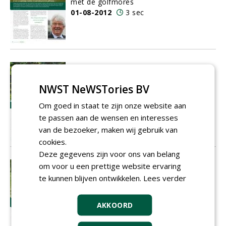
met de golfmores
01-08-2012
3 sec
‘s Zomers buffelen maar in oktober
de zak krijgen
NWST NeWSTories BV
Combinatie fataal voor prachtige
greenkeepersvak en golfbaan!
Om goed in staat te zijn onze website aan
01-08-2012
3 sec
te passen aan de wensen en interesses
van de bezoeker, maken wij gebruik van
cookies.
Deze gegevens zijn voor ons van belang
Zicht op zand
om voor u een prettige website ervaring
De samenstelling van dressgrond
te kunnen blijven ontwikkelen.
Lees verder
01-08-2012
1 sec
AKKOORD