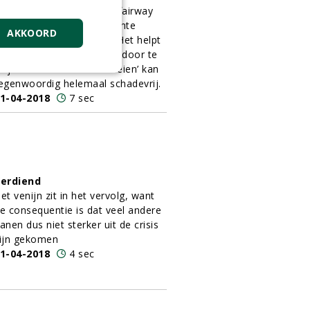
oomwortels dicht bij de fairway
orgen vaak voor een slechte
AKKOORD
waliteit van de grasmat. Het helpt
an enorm om de wortels door te
nijden. En dat ‘wortelsnoeien’ kan
egenwoordig helemaal schadevrij.
1-04-2018
7 sec
erdiend
et venijn zit in het vervolg, want
e consequentie is dat veel andere
anen dus niet sterker uit de crisis
ijn gekomen
1-04-2018
4 sec