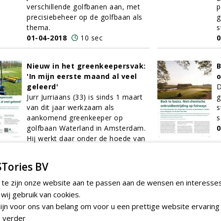
verschillende golfbanen aan, met
p
precisiebeheer op de golfbaan als
g
thema.
s
01-04-2018
10 sec
0
Nieuw in het greenkeepersvak:
B
'In mijn eerste maand al veel
o
geleerd'
D
Jurr Jurriaans (33) is sinds 1 maart
g
van dit jaar werkzaam als
s
aankomend greenkeeper op
s
golfbaan Waterland in Amsterdam.
0
Hij werkt daar onder de hoede van
hoofdgreenkeeper Kees van der
Vliet.
Tories BV
01-04-2018
8 sec
 te zijn onze website aan te passen aan de wensen en interesse
ij gebruik van cookies.
Doorstart Prograss leidt tot
W
jn voor ons van belang om voor u een prettige website ervaring 
stoelendans van mensen en
i
 verder
merken