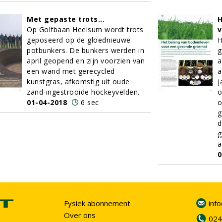
Met gepaste trots...
H
Op Golfbaan Heelsum wordt trots
v
geposeerd op de gloednieuwe
H
potbunkers. De bunkers werden in
g
april geopend en zijn voorzien van
a
een wand met gerecycled
a
kunstgras, afkomstig uit oude
j
zand-ingestrooide hockeyvelden.
o
01-04-2018
6 sec
o
g
d
g
a
0
Fysiek abonnement
inf
Over ons
024