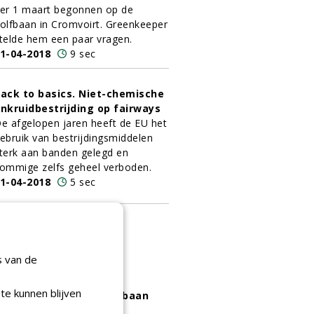
er 1 maart begonnen op de
olfbaan in Cromvoirt. Greenkeeper
telde hem een paar vragen.
1-04-2018
9 sec
ack to basics. Niet-chemische
nkruidbestrijding op fairways
e afgelopen jaren heeft de EU het
ebruik van bestrijdingsmiddelen
terk aan banden gelegd en
ommige zelfs geheel verboden.
1-04-2018
5 sec
s van de
ortelsnijden met
te kunnen blijven
nploegmachine op golfbaan
Woeste Kop