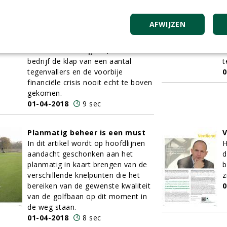
Eind februari sprak de rechtbank
B
het faillissement uit over graszaad-
z
AFWIJZEN
en meststoffenhandelaar Prograss.
k
Volgens Mark Timmerman,
d
directeur van Prograss, is het
s
bedrijf de klap van een aantal
t
tegenvallers en de voorbije
0
financiële crisis nooit echt te boven
gekomen.
01-04-2018
9 sec
Planmatig beheer is een must
V
In dit artikel wordt op hoofdlijnen
H
aandacht geschonken aan het
d
planmatig in kaart brengen van de
b
verschillende knelpunten die het
z
bereiken van de gewenste kwaliteit
0
van de golfbaan op dit moment in
de weg staan.
01-04-2018
8 sec