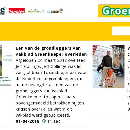
Een van de grondleggers van
V
vakblad Greenkeeper overleden
c
Afgelopen 24 maart 2018 overleed
D
Jeff Collinge. Jeff Collinge was lid
v
van golfbaan Toxandria, maar voor
d
de Nederlandse greenkeepers met
b
name belangrijk als een van de
S
grondleggers van vakblad
h
Greenkeeper, tot op het laatst
m
bovengemiddeld betrokken bij (en
z
kritisch over) alles wat in dit
0
vakblad werd gepubliceerd.
01-04-2018
11 sec