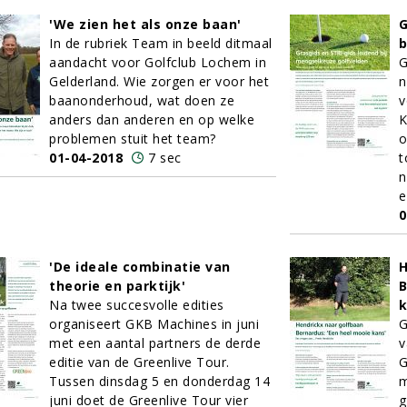
'We zien het als onze baan'
G
In de rubriek Team in beeld ditmaal
b
aandacht voor Golfclub Lochem in
G
Gelderland. Wie zorgen er voor het
n
baanonderhoud, wat doen ze
v
anders dan anderen en op welke
K
problemen stuit het team?
o
01-04-2018
7 sec
t
n
e
0
'De ideale combinatie van
H
theorie en parktijk'
B
Na twee succesvolle edities
k
organiseert GKB Machines in juni
G
met een aantal partners de derde
v
editie van de Greenlive Tour.
G
Tussen dinsdag 5 en donderdag 14
m
juni doet de Greenlive Tour vier
g