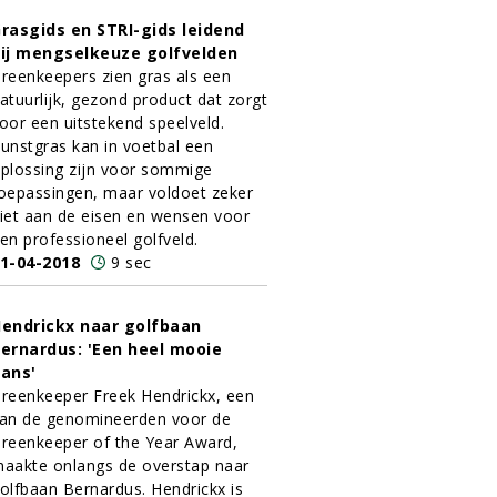
rasgids en STRI-gids leidend
ij mengselkeuze golfvelden
reenkeepers zien gras als een
atuurlijk, gezond product dat zorgt
oor een uitstekend speelveld.
unstgras kan in voetbal een
plossing zijn voor sommige
oepassingen, maar voldoet zeker
iet aan de eisen en wensen voor
en professioneel golfveld.
1-04-2018
9 sec
endrickx naar golfbaan
ernardus: 'Een heel mooie
ans'
reenkeeper Freek Hendrickx, een
an de genomineerden voor de
reenkeeper of the Year Award,
aakte onlangs de overstap naar
olfbaan Bernardus. Hendrickx is