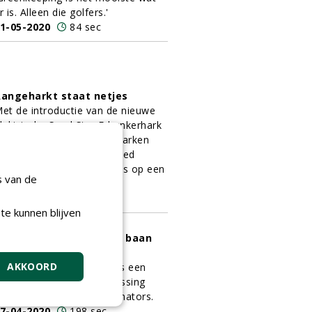
r is. Alleen die golfers.'
1-05-2020
84 sec
angeharkt staat netjes
et de introductie van de nieuwe
lektrische Sand Star E-bunkerhark
s het aanbod aan bunkerharken
eer wat gegroeid. Een goed
oment om de opties eens op een
s van de
ij te zetten.
8-04-2020
148 sec
te kunnen blijven
oosinator 2.0 houdt de baan
choon in Zwolle
AKKOORD
olfclub Zwolle heeft sinds een
antal jaar een eigen oplossing
egen ganzen: twee Goosinators.
7-04-2020
198 sec