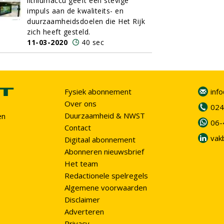
lithiumaccu geeft een stevige
impuls aan de kwaliteits- en
duurzaamheidsdoelen die Het Rijk
zich heeft gesteld.
11-03-2020
40 sec
Fysiek abonnement
inf
Over ons
024
Duurzaamheid & NWST
en
06-
Contact
vak
Digitaal abonnement
Abonneren nieuwsbrief
Het team
Redactionele spelregels
Algemene voorwaarden
Disclaimer
Adverteren
Privacy