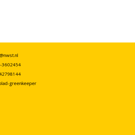
o@nwst.nl
-3602454
42798144
blad-greenkeeper