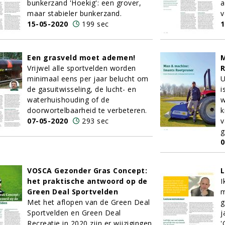
bunkerzand 'Hoekig': een grover,
a
maar stabieler bunkerzand.
v
15-05-2020
199 sec
1
Een grasveld moet ademen!
M
Vrijwel alle sportvelden worden
R
minimaal eens per jaar belucht om
U
de gasuitwisseling, de lucht- en
i
waterhuishouding of de
w
doorwortelbaarheid te verbeteren.
k
07-05-2020
293 sec
v
g
0
VOSCA Gezonder Gras Concept:
het praktische antwoord op de
I
Green Deal Sportvelden
m
Met het aflopen van de Green Deal
g
Sportvelden en Green Deal
j
Recreatie in 2020 zijn er wijzigingen
'