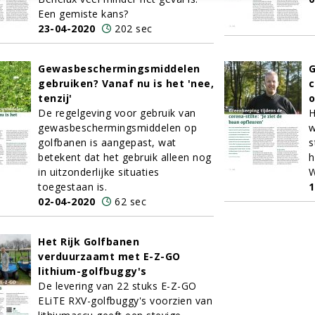
Een gemiste kans?
23-04-2020
202 sec
Gewasbeschermingsmiddelen
G
gebruiken? Vanaf nu is het 'nee,
c
tenzij'
o
De regelgeving voor gebruik van
H
gewasbeschermingsmiddelen op
w
golfbanen is aangepast, wat
s
betekent dat het gebruik alleen nog
h
in uitzonderlijke situaties
W
toegestaan is.
1
02-04-2020
62 sec
Het Rijk Golfbanen
verduurzaamt met E-Z-GO
lithium-golfbuggy's
De levering van 22 stuks E-Z-GO
ELiTE RXV-golfbuggy's voorzien van