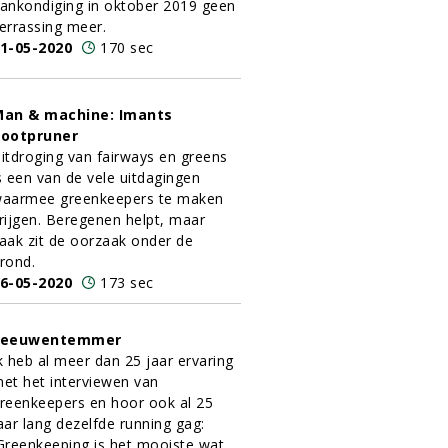
ankondiging in oktober 2019 geen
errassing meer.
1-05-2020
170 sec
an & machine: Imants
ootpruner
itdroging van fairways en greens
s een van de vele uitdagingen
aarmee greenkeepers te maken
rijgen. Beregenen helpt, maar
aak zit de oorzaak onder de
rond.
6-05-2020
173 sec
Leeuwentemmer
k heb al meer dan 25 jaar ervaring
et het interviewen van
reenkeepers en hoor ook al 25
aar lang dezelfde running gag:
Greenkeeping is het mooiste wat