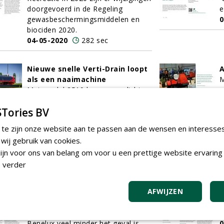
doorgevoerd in de Regeling
e
gewasbeschermingsmiddelen en
0
biociden 2020.
04-05-2020
282 sec
Nieuwe snelle Verti-Drain loopt
A
als een naaimachine
M
Met model 2519 kunnen verdichte
e
bodems in een mum van tijd
i
Tories BV
belucht worden, zodat de
w
speelcondities van sportvelden,
m
 te zijn onze website aan te passen aan de wensen en interesse
fairways en greens verbeteren.
r
ij gebruik van cookies.
29-04-2020
48 sec
2
jn voor ons van belang om voor u een prettige website ervaring 
 verder
Een hond is je beste vriend, ook
G
op de golfbaan
s
AFWIJZEN
In Engeland en Amerika is de inzet
G
van een course dog op de golfbaan
a
gemeengoed, terwijl dat in de
t
Benelux veel minder het geval is.
0