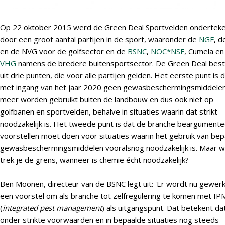
Op 22 oktober 2015 werd de Green Deal Sportvelden ondertek
door een groot aantal partijen in de sport, waaronder de
NGF
, 
en de NVG voor de golfsector en de
BSNC
,
NOC*NSF
, Cumela en
VHG
namens de bredere buitensportsector. De Green Deal best
uit drie punten, die voor alle partijen gelden. Het eerste punt is 
met ingang van het jaar 2020 geen gewasbeschermingsmiddele
meer worden gebruikt buiten de landbouw en dus ook niet op
golfbanen en sportvelden, behalve in situaties waarin dat strikt
noodzakelijk is. Het tweede punt is dat de branche beargument
voorstellen moet doen voor situaties waarin het gebruik van be
gewasbeschermingsmiddelen vooralsnog noodzakelijk is. Maar w
trek je de grens, wanneer is chemie écht noodzakelijk?
Ben Moonen, directeur van de BSNC legt uit: 'Er wordt nu gewerk
een voorstel om als branche tot zelfregulering te komen met IP
(
integrated pest management
) als uitgangspunt. Dat betekent dat
onder strikte voorwaarden en in bepaalde situaties nog steeds