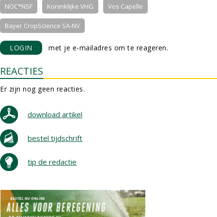
NOC*NSF
Koninklijke VHG
Vos Capelle
Bayer CropScience SA-NV
LOGIN
met je e-mailadres om te reageren.
REACTIES
Er zijn nog geen reacties.
download artikel
bestel tijdschrift
tip de redactie