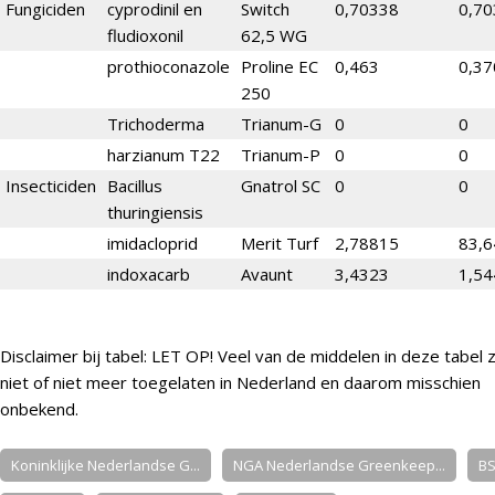
Fungiciden
cyprodinil en
Switch
0,70338
0,7
fludioxonil
62,5 WG
prothioconazole
Proline EC
0,463
0,37
250
Trichoderma
Trianum-G
0
0
harzianum T22
Trianum-P
0
0
Insecticiden
Bacillus
Gnatrol SC
0
0
thuringiensis
imidacloprid
Merit Turf
2,78815
83,
indoxacarb
Avaunt
3,4323
1,5
Disclaimer bij tabel: LET OP! Veel van de middelen in deze tabel z
niet of niet meer toegelaten in Nederland en daarom misschien
onbekend.
Koninklijke Nederlandse G...
NGA Nederlandse Greenkeep...
B