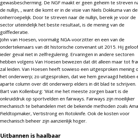
gewasbescherming. De NGF maakt er geen geheim te streven n
de nullijn, , want die komt er in de visie van Niels Dokkuma van d
onherroepelijk. Door te streven naar de nullijn, bereik je voor de
sector uiteindelijk het beste resultaat, is de mening van de
golffederatie.
John van Hoesen, voormalig NGA-voorzitter en een van de
ondertekenaars van dit historische convenant uit 2015. Hij geloof
ieder geval niet in zelfregulering. Ervaringen in andere sectoren
hebben volgens Van Hoesen bewezen dat dit alleen maar tot fr
zal leiden. Van Hoesen heeft sowieso een uitgesproken mening 
het onderwerp; zo uitgesproken, dat we hem gevraagd hebben 
aparte column over dit onderwerp elders in dit blad te schrijven.
Bart van Kollenburg: 'Wat me het meeste zorgen baart is de
onkruiddruk op sportvelden en fairways. Fairways zijn moeilijker
mechanisch te behandelen met de bekende methoden zoals Am
Fieldtopmaker, Vertistrong en Rotoknife. Ook de kosten voor
mechanisch beheer zijn aanzienlijk hoger.
Uitbannen is haalbaar