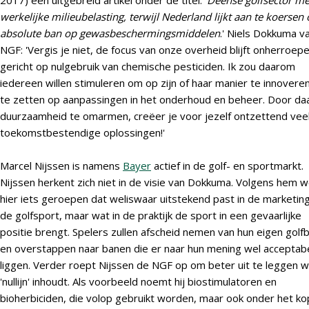
2017) een uitgebreid artikel onder de titel: '
Deense golfsector me
werkelijke milieubelasting, terwijl Nederland lijkt aan te koersen
absolute ban op gewasbeschermingsmiddelen
.' Niels Dokkuma v
NGF: 'Vergis je niet, de focus van onze overheid blijft onherroepel
gericht op nulgebruik van chemische pesticiden. Ik zou daarom
iedereen willen stimuleren om op zijn of haar manier te innoveren
te zetten op aanpassingen in het onderhoud en beheer. Door daa
duurzaamheid te omarmen, creëer je voor jezelf ontzettend vee
toekomstbestendige oplossingen!'
Marcel Nijssen is namens
Bayer
actief in de golf- en sportmarkt.
Nijssen herkent zich niet in de visie van Dokkuma. Volgens hem 
hier iets geroepen dat weliswaar uitstekend past in de marketin
de golfsport, maar wat in de praktijk de sport in een gevaarlijke
positie brengt. Spelers zullen afscheid nemen van hun eigen golf
en overstappen naar banen die er naar hun mening wel acceptabe
liggen. Verder roept Nijssen de NGF op om beter uit te leggen 
'nullijn' inhoudt. Als voorbeeld noemt hij biostimulatoren en
bioherbiciden, die volop gebruikt worden, maar ook onder het ko