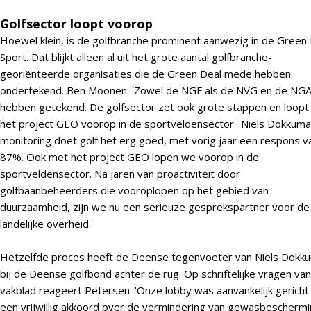
Golfsector loopt voorop
Hoewel klein, is de golfbranche prominent aanwezig in de Green
Sport. Dat blijkt alleen al uit het grote aantal golfbranche-
georiënteerde organisaties die de Green Deal mede hebben
ondertekend. Ben Moonen: 'Zowel de NGF als de NVG en de NG
hebben getekend. De golfsector zet ook grote stappen en loopt
het project GEO voorop in de sportveldensector.' Niels Dokkuma
monitoring doet golf het erg goed, met vorig jaar een respons v
87%. Ook met het project GEO lopen we voorop in de
sportveldensector. Na jaren van proactiviteit door
golfbaanbeheerders die vooroplopen op het gebied van
duurzaamheid, zijn we nu een serieuze gesprekspartner voor de
landelijke overheid.'
Hetzelfde proces heeft de Deense tegenvoeter van Niels Dokk
bij de Deense golfbond achter de rug. Op schriftelijke vragen van
vakblad reageert Petersen: 'Onze lobby was aanvankelijk gericht
een vrijwillig akkoord over de vermindering van gewasbeschermi