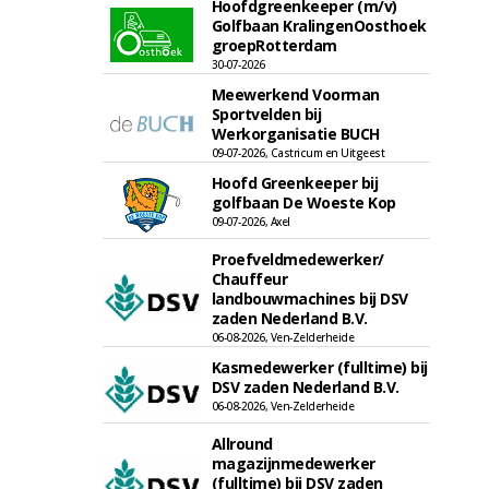
Hoofdgreenkeeper (m/v)
Golfbaan KralingenOosthoek
groepRotterdam
30-07-2026
Meewerkend Voorman
Sportvelden bij
Werkorganisatie BUCH
09-07-2026, Castricum en Uitgeest
Hoofd Greenkeeper bij
golfbaan De Woeste Kop
09-07-2026, Axel
Proefveldmedewerker/
Chauffeur
landbouwmachines bij DSV
zaden Nederland B.V.
06-08-2026, Ven-Zelderheide
Kasmedewerker (fulltime) bij
DSV zaden Nederland B.V.
06-08-2026, Ven-Zelderheide
Allround
magazijnmedewerker
(fulltime) bij DSV zaden