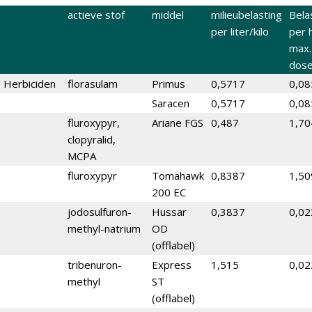
actieve stof
middel
milieubelasting
Bela
per liter/kilo
per h
max.
dose
Herbiciden
florasulam
Primus
0,5717
0,0
Saracen
0,5717
0,0
fluroxypyr,
Ariane FGS
0,487
1,70
clopyralid,
MCPA
fluroxypyr
Tomahawk
0,8387
1,5
200 EC
jodosulfuron-
Hussar
0,3837
0,0
methyl-natrium
OD
(offlabel)
tribenuron-
Express
1,515
0,0
methyl
ST
(offlabel)