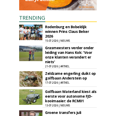
TRENDING
Rodenburg en Bobeldijk
winnen Prins Claus Beker
2026
15-07-2026 | NIEUWS
Grasmeesters verder onder
leiding van Hans Kok: 'Voor
onze klanten verandert er
niets'
21-07-2026 | ARTIKEL
Zeldzame engerling duikt op
golfbaan Anderstein op
17-07-2026 | ARTIKEL
Golfbaan Waterland kiest als
eerste voor autonome FJD-
kooimaaier: de RCM01
13-07-2026 | NIEUWS
Groene transfers juli