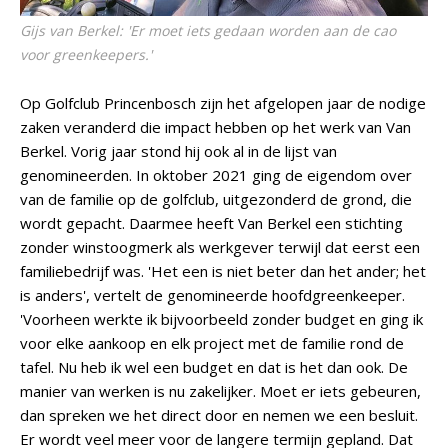
Gijs van Berkel: 'Er moet iets gedaan worden aan de cao
voor greenkeepers.'
Op Golfclub Princenbosch zijn het afgelopen jaar de nodige
zaken veranderd die impact hebben op het werk van Van
Berkel. Vorig jaar stond hij ook al in de lijst van
genomineerden. In oktober 2021 ging de eigendom over
van de familie op de golfclub, uitgezonderd de grond, die
wordt gepacht. Daarmee heeft Van Berkel een stichting
zonder winstoogmerk als werkgever terwijl dat eerst een
familiebedrijf was. 'Het een is niet beter dan het ander; het
is anders', vertelt de genomineerde hoofdgreenkeeper.
'Voorheen werkte ik bijvoorbeeld zonder budget en ging ik
voor elke aankoop en elk project met de familie rond de
tafel. Nu heb ik wel een budget en dat is het dan ook. De
manier van werken is nu zakelijker. Moet er iets gebeuren,
dan spreken we het direct door en nemen we een besluit.
Er wordt veel meer voor de langere termijn gepland. Dat