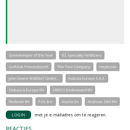
Greenkeeper of the Year
ICL Specialty Fertilizers
Golfclub Princenbosch
The Toro Company
Heybroek
John Deere Walldorf GmbH ...
Kubota Europe S.A.S.
Shibaura Europe BV
VREDO Dodewaard BV
Redexim BV
Pols B.V.
Imants bv
Andreas Stihl NV
LOGIN
met je e-mailadres om te reageren.
REACTIES