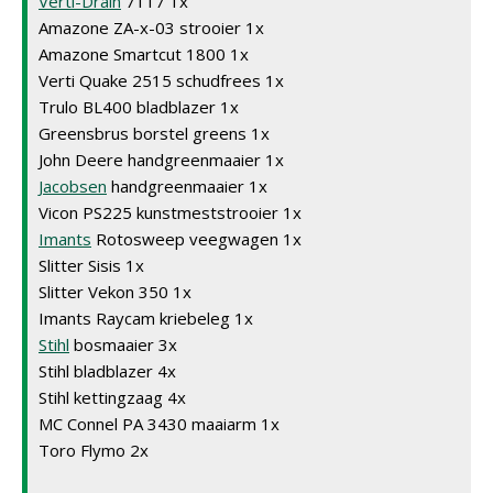
Verti-Drain
7117 1x
Amazone ZA-x-03 strooier 1x
Amazone Smartcut 1800 1x
Verti Quake 2515 schudfrees 1x
Trulo BL400 bladblazer 1x
Greensbrus borstel greens 1x
John Deere handgreenmaaier 1x
Jacobsen
handgreenmaaier 1x
Vicon PS225 kunstmeststrooier 1x
Imants
Rotosweep veegwagen 1x
Slitter Sisis 1x
Slitter Vekon 350 1x
Imants Raycam kriebeleg 1x
Stihl
bosmaaier 3x
Stihl bladblazer 4x
Stihl kettingzaag 4x
MC Connel PA 3430 maaiarm 1x
Toro Flymo 2x