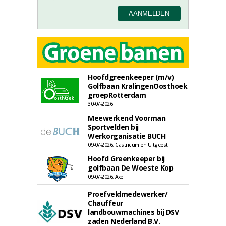
Hoofdgreenkeeper (m/v)
Golfbaan KralingenOosthoek
groepRotterdam
30-07-2026
Meewerkend Voorman
Sportvelden bij
Werkorganisatie BUCH
09-07-2026, Castricum en Uitgeest
Hoofd Greenkeeper bij
golfbaan De Woeste Kop
09-07-2026, Axel
Proefveldmedewerker/
Chauffeur
landbouwmachines bij DSV
zaden Nederland B.V.