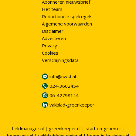
Abonneren nieuwsbrief
Het team
Redactionele spelregels
Algemene voorwaarden
Disclaimer
Adverteren
Privacy
Cookies
Verschijningsdata
info@nwst.nl
024-3602454
06-42798144
vakblad-greenkeeper
fieldmanager.nl
|
greenkeeper.nl
|
stad-en-groen.nl
|
boomzorg.nl
|
vakbladdehovenier.nl
|
boom-in-business.nl