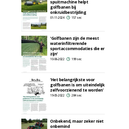
spuitmachine helpt
golfbanen bij
onkruidbestrijding
01-11-2024
157 sec
'Golfbanen zijn de meest
waterinfiltrerende
sportaccommodaties die er
zijn'
10-06-2022
199 sec
‘Het belangrijkste voor
golfbanen is om uiteindelijk
zelfvoorzienend te worden’
19-05-2022
284 sec
Onbekend, maar zeker niet
onbemind