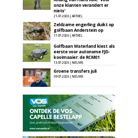
onze klanten verandert er
niets'
21-07-2026 | ARTIKEL
Zeldzame engerling duikt op
golfbaan Anderstein op
17-07-2026 | ARTIKEL
Golfbaan Waterland kiest als
eerste voor autonome FJD-
kooimaaier: de RCM01
13-07-2026 | NIEUWS
Groene transfers juli
09-07-2026 | NIEUWS