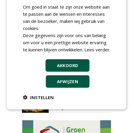
Om goed in staat te zijn onze website aan
te passen aan de wensen en interesses
van de bezoeker, maken wij gebruik van
cookies.
Deze gegevens zijn voor ons van belang
om voor u een prettige website ervaring
AGENDA
te kunnen blijven ontwikkelen.
Lees verder
HAS start nieuwe opleiding
Hoofdgreenkeeper
AKKOORD
donderdag 24 september 2026
Save the Date: Green Gala op
AFWIJZEN
woensdag 2 december
woensdag 2 december 2026
INSTELLEN
European Greenkeeping
Summit 2027
dinsdag 2 februari 2027