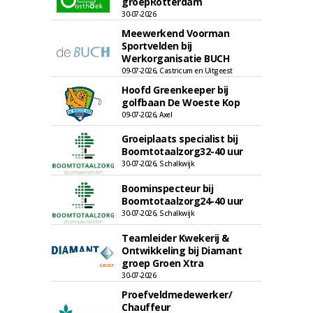
groepRotterdam
30-07-2026
Meewerkend Voorman
Sportvelden bij
Werkorganisatie BUCH
09-07-2026, Castricum en Uitgeest
Hoofd Greenkeeper bij
golfbaan De Woeste Kop
09-07-2026, Axel
Groeiplaats specialist bij
Boomtotaalzorg32-40 uur
30-07-2026, Schalkwijk
Boominspecteur bij
Boomtotaalzorg24-40 uur
30-07-2026, Schalkwijk
Teamleider Kwekerij &
Ontwikkeling bij Diamant
groep Groen Xtra
30-07-2026
Proefveldmedewerker/
Chauffeur