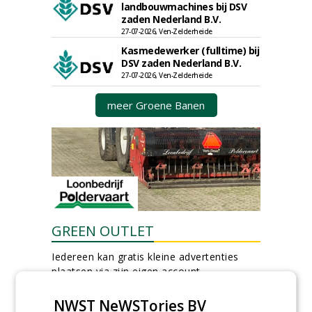
landbouwmachines bij DSV
zaden Nederland B.V.
27-07-2026, Ven-Zelderheide
Kasmedewerker (fulltime) bij
DSV zaden Nederland B.V.
27-07-2026, Ven-Zelderheide
meer Groene Banen
GREEN OUTLET
Iedereen kan gratis kleine advertenties
plaatsen via zijn eigen account.
Plaats een gratis advertentie
NWST NeWSTories BV