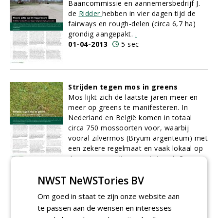
Baancommissie en aannemersbedrijf J.
de
Ridder
hebben in vier dagen tijd de
fairways en rough-delen (circa 6,7 ha)
grondig aangepakt.
.
01-04-2013
5 sec
Strijden tegen mos in greens
Mos lijkt zich de laatste jaren meer en
meer op greens te manifesteren. In
Nederland en België komen in totaal
circa 750 mossoorten voor, waarbij
vooral zilvermos (Bryum argenteum) met
een zekere regelmaat en vaak lokaal op
de greens wordt geconstateerd. Casper
Paulussen van
NiB ScanPro
gaat in dit
NWST NeWSTories BV
artikel in op het voorkómen en
terugdringen van ongewenste mosgroei
Om goed in staat te zijn onze website aan
op greens.
te passen aan de wensen en interesses
01-04-2013
13 sec