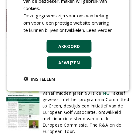
van de bezoeker, maken wij gebruik van
cookies.
GEO als uithangbord
Deze gegevens zijn voor ons van belang
In dit artikel geeft Buiting Advies een
om voor u een prettige website ervaring
toelichting op het belang van het CtG-
te kunnen blijven ontwikkelen.
Lees verder
programma en de GEOcertificering. De
auteurs geven ook een toelichting op de
verandering die heeft plaatsgevonden
AKKOORD
door het besluit van de
NGF
om het CtG-
programma door de GEO te laten
AFWIJZEN
certificeren.
01-04-2013
8 sec
INSTELLEN
De evolutie van Committed to Green
Vanaf midden jaren 90 is de
NGF
actief
geweest met het programma Committed
to Green, destijds een initiatief van de
European Golf Associatie, ontwikkeld
met financiële steun van o.a. de
Europese Commissie, The R&A en de
European Tour.