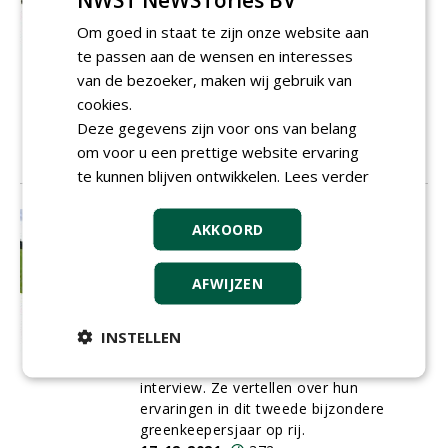
In het proces naar chemievrij beheer
Om goed in staat te zijn onze website aan
ontwikkelt VGR een onderhoudsmethode
te passen aan de wensen en interesses
die bestaat uit werktuigelijke
bewerkingen en natuurlijke
van de bezoeker, maken wij gebruik van
bodemverbeterende producten. De
cookies.
slogan is 'bodem als basis voor een
Deze gegevens zijn voor ons van belang
goede grasmat'.
om voor u een prettige website ervaring
20-12-2021
190 sec
te kunnen blijven ontwikkelen.
Lees verder
Gras groeiend houden was
AKKOORD
makkelijk, maar kostte het
afgelopen jaar meer manuren en
diesel
AFWIJZEN
In deze laatste Greenkeeper van 2021
blikken we terug op het jaar dat nu bijna
INSTELLEN
achter ons ligt. We benaderden vier
hoofdgreenkeepers voor een mini-
interview. Ze vertellen over hun
ervaringen in dit tweede bijzondere
greenkeepersjaar op rij.