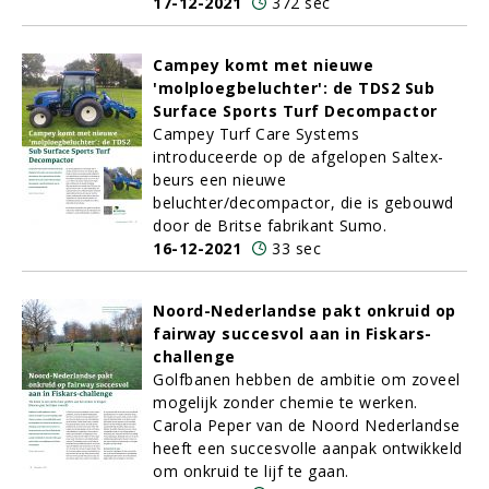
17-12-2021
372 sec
Campey komt met nieuwe
'molploegbeluchter': de TDS2 Sub
Surface Sports Turf Decompactor
Campey Turf Care Systems
introduceerde op de afgelopen Saltex-
beurs een nieuwe
beluchter/decompactor, die is gebouwd
door de Britse fabrikant Sumo.
16-12-2021
33 sec
Noord-Nederlandse pakt onkruid op
fairway succesvol aan in Fiskars-
challenge
Golfbanen hebben de ambitie om zoveel
mogelijk zonder chemie te werken.
Carola Peper van de Noord Nederlandse
heeft een succesvolle aanpak ontwikkeld
om onkruid te lijf te gaan.