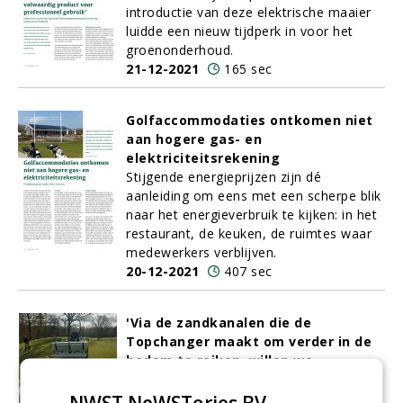
introductie van deze elektrische maaier
luidde een nieuw tijdperk in voor het
groenonderhoud.
21-12-2021
165 sec
Golfaccommodaties ontkomen niet
aan hogere gas- en
elektriciteitsrekening
Stijgende energieprijzen zijn dé
aanleiding om eens met een scherpe blik
naar het energieverbruik te kijken: in het
restaurant, de keuken, de ruimtes waar
medewerkers verblijven.
20-12-2021
407 sec
'Via de zandkanalen die de
Topchanger maakt om verder in de
bodem te reiken, willen we
nutriënten op grotere diepte de
bodem in krijgen'
NWST NeWSTories BV